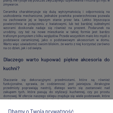
plamy, nie rysuje się podczas zwyczajnego użytkowania i można go myć w
zmywarce.
Ceramika charakteryzuje się dużą wytrzymałością i odpornością na
uszkodzenia mechaniczne, jednakże powłoka powierzchniowa pozwala
na zachowanie jej w lepszym stanie przez lata. Lekko błyszcząca
powierzchnia w połączeniu z kwiatowymi, lub też bardziej subtelnymi
wzorami doskonale nadaje się również na prezent. Podarunek na
urodziny, czy też na nowe mieszkanie w takiej formie jest bardzo
trafionym pomysłem z kilku względów. Przede wszystkim mało kto myśli o
podstawce ceramicznej, jako o podstawowym akcesorium w domu.
Warto więc uświadomić swoim bliskim, że warto z niej korzystać zarówno
na co dzień, jak i od święta.
Dlaczego warto kupować piękne akcesoria do
kuchni?
Otaczanie się dekoracyjnymi przedmiotami, które są również
funkcjonalne, sprawia, że codzienność jest jaśniejsza. Atrakcyjne
przedmioty poprawiają nastrój, dlatego warto się zastanowić nad
zakupem tych, które pasują do stylizacji kuchennej, czy po prostu
domowej. W ofercie naszego sklepu znajduje się wiele podstawek, które
znajdą swoje miejsce w przytulnej kuchni.
Dbamy o Twoją prywatność