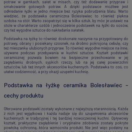
potraw w garnkach, sałat w misach, czy też dodawanie przypraw i
smakowanie gotowych potraw. A dzięki podstawce możliwe jest
odkładanie łyżki w jedno miejsce bez ryzyka pobrudzenia blatu. Warto
wiedzieć, że podstawka ceramiczna Bolesławiec to również piękna
ozdoba na stół. Warto zaopatrzyć się w kilka sztuk, by móc je ustawić na
stole w charakterze ozdób i jednocześnie podstawek na łyżki do sosów,
czy też wygodne sztućce do nakładania sałatek.
Podstawka na łyżkę to również doskonałe naczynie na przygotowany do
potrawy, obrany i posiekany czosnek, na drobno pokrojoną cebulę, czy
też mieszankę ulubionych przypraw. To również wygodne miejsce na inne,
używane podczas przebywania w kuchni sztućce. Kształt podstawki
ceramicznej pozwala bowiem na bezpieczne przechowanie w jej
zagłębieniu drobnych, sypkich rzeczy, lub na jej całej powierzchni
sztućców, lub też innych akcesoriów kuchennych. Podstawka to coś, co
ułatwi codzienność, a przy okazji uzupełni kuchnię.
Podstawka na łyżkę ceramika Bolesławiec -
cechy produktu
Oferowane podstawki zostały wykonane z najwyższą starannością. Każda
z nich jest wyjątkowa i każda nadaje się do uzupełnienia akcesoriów
kuchennych w tradycyjnej i tej bardziej nowoczesnej kuchni. Opływowy
kształt, praktyczne zagłębienie i oryginalne zdobienia zostały pokryte
powłoką ochronną, która wzmocniła produkt. Nie jest więc podatny na