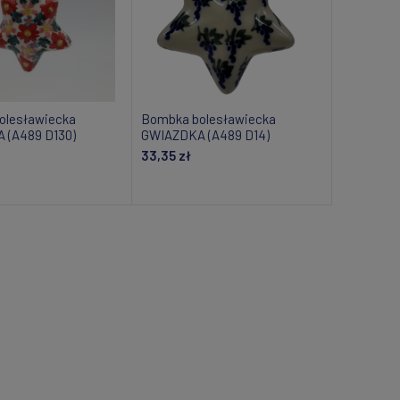
olesławiecka
Bombka bolesławiecka
 (A489 D130)
GWIAZDKA (A489 D14)
33,35 zł
om o dostępności
Powiadom o dostępności