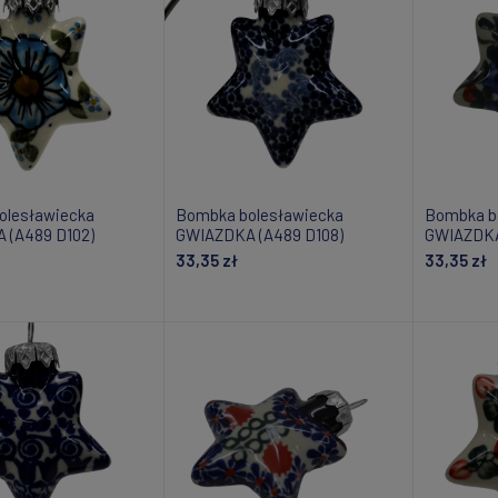
olesławiecka
Bombka bolesławiecka
Bombka b
 (A489 D102)
GWIAZDKA (A489 D108)
GWIAZDKA
33,35 zł
33,35 zł
daj do koszyka
Dodaj do koszyka
Do