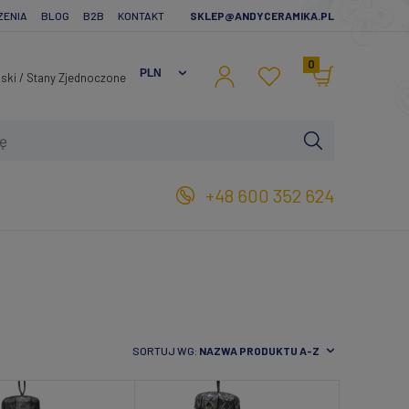
ZENIA
BLOG
B2B
KONTAKT
SKLEP@ANDYCERAMIKA.PL
0
+48 600 352 624
SORTUJ WG:
NAZWA PRODUKTU A-Z