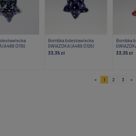
olesławiecka
Bombka bolesławiecka
Bombka b
 (A489 D119)
GWIAZDKA (A489 D126)
GWIAZDKA
33,35 zł
33,35 zł
om o dostępności
Powiadom o dostępności
Powiad
«
1
2
3
»