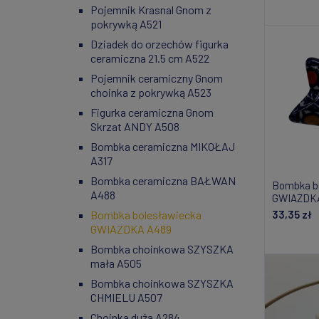
Pojemnik Krasnal Gnom z
Do
pokrywką A521
Dziadek do orzechów figurka
ceramiczna 21.5 cm A522
Pojemnik ceramiczny Gnom
choinka z pokrywką A523
Figurka ceramiczna Gnom
Skrzat ANDY A508
Bombka ceramiczna MIKOŁAJ
A317
Bombka ceramiczna BAŁWAN
Bombka b
A488
GWIAZDKA
Bombka bolesławiecka
33,35 zł
GWIAZDKA A489
Powiad
Bombka choinkowa SZYSZKA
mała A505
Bombka choinkowa SZYSZKA
CHMIELU A507
Choinka duża A284