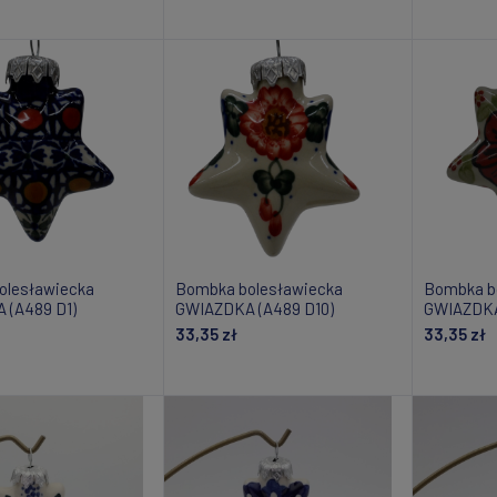
daj do koszyka
Dodaj do koszyka
Do
olesławiecka
Bombka bolesławiecka
Bombka b
 (A489 D1)
GWIAZDKA (A489 D10)
GWIAZDKA
33,35 zł
33,35 zł
om o dostępności
Powiadom o dostępności
Powiad