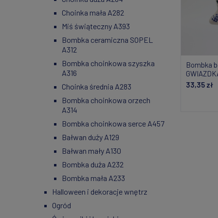
Choinka mała A282
Miś świąteczny A393
Bombka ceramiczna SOPEL
A312
Bombka choinkowa szyszka
Bombka b
A316
GWIAZDKA
33,35 zł
Choinka średnia A283
Bombka choinkowa orzech
Powiad
A314
Bombka choinkowa serce A457
Bałwan duży A129
Bałwan mały A130
Bombka duża A232
Bombka mała A233
Halloween i dekoracje wnętrz
Ogród