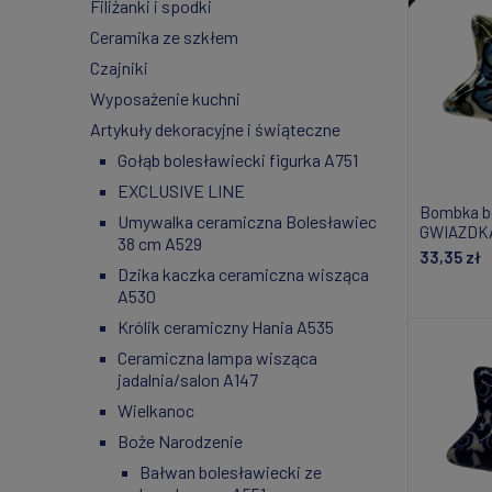
Filiżanki i spodki
Ceramika ze szkłem
Czajniki
Wyposażenie kuchni
Artykuły dekoracyjne i świąteczne
Gołąb bolesławiecki figurka A751
EXCLUSIVE LINE
Bombka b
Umywalka ceramiczna Bolesławiec
GWIAZDKA
38 cm A529
33,35 zł
Dzika kaczka ceramiczna wisząca
A530
Do
Królik ceramiczny Hania A535
Ceramiczna lampa wisząca
jadalnia/salon A147
Wielkanoc
Boże Narodzenie
Bałwan bolesławiecki ze