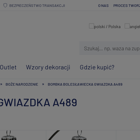
BEZPIECZEŃSTWO TRANSAKCJI
O NAS
PROCES TWOR
Outlet
Wzory dekoracji
Gdzie kupić?
»
»
BOŻE NARODZENIE
BOMBKA BOLESŁAWIECKA GWIAZDKA A489
 GWIAZDKA A489