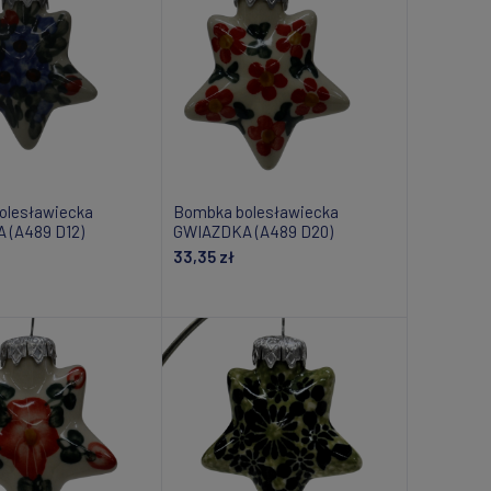
olesławiecka
Bombka bolesławiecka
 (A489 D12)
GWIAZDKA (A489 D20)
33,35 zł
daj do koszyka
Dodaj do koszyka