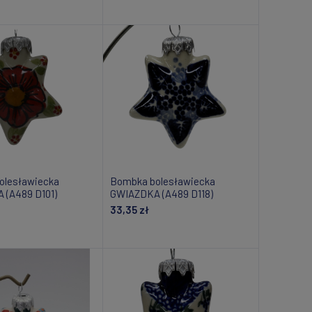
daj do koszyka
Dodaj do koszyka
olesławiecka
Bombka bolesławiecka
 (A489 D101)
GWIAZDKA (A489 D118)
33,35 zł
om o dostępności
Powiadom o dostępności