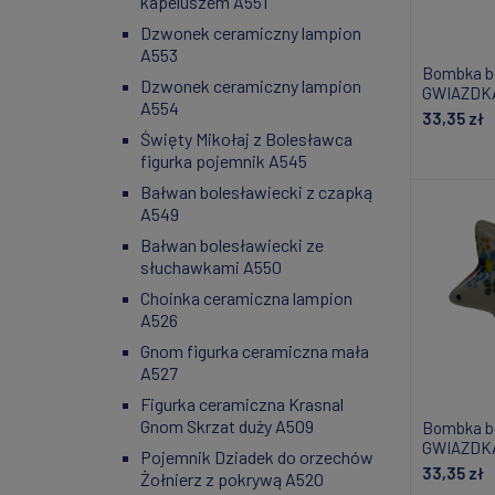
kapeluszem A551
Dzwonek ceramiczny lampion
A553
Bombka b
Dzwonek ceramiczny lampion
GWIAZDKA
A554
33,35 zł
Święty Mikołaj z Bolesławca
figurka pojemnik A545
Do
Bałwan bolesławiecki z czapką
A549
Bałwan bolesławiecki ze
słuchawkami A550
Choinka ceramiczna lampion
A526
Gnom figurka ceramiczna mała
A527
Figurka ceramiczna Krasnal
Gnom Skrzat duży A509
Bombka b
GWIAZDKA
Pojemnik Dziadek do orzechów
33,35 zł
Żołnierz z pokrywą A520