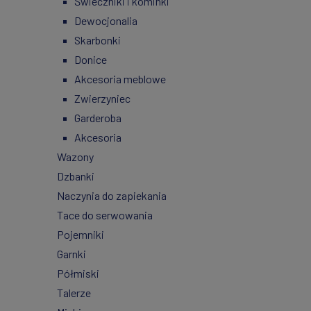
Świeczniki i kominki
Dewocjonalia
Skarbonki
Donice
Akcesoria meblowe
Zwierzyniec
Garderoba
Akcesoria
Wazony
Dzbanki
Naczynia do zapiekania
Tace do serwowania
Pojemniki
Garnki
Półmiski
Talerze