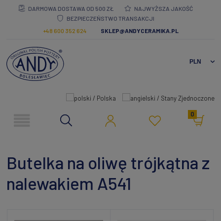
DARMOWA DOSTAWA OD 500 ZŁ
NAJWYŻSZA JAKOŚĆ
BEZPIECZEŃSTWO TRANSAKCJI
+48 600 352 624
SKLEP@ANDYCERAMIKA.PL
0
Butelka na oliwę trójkątna z
nalewakiem A541