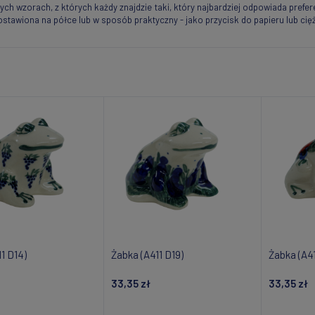
ch wzorach, z których każdy znajdzie taki, który najbardziej odpowiada prefe
awiona na półce lub w sposób praktyczny - jako przycisk do papieru lub cięż
1 D14)
Żabka (A411 D19)
Żabka (A4
33,35 zł
33,35 zł
daj do koszyka
Dodaj do koszyka
Do