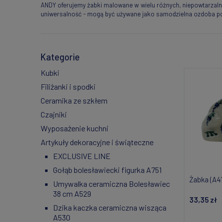
ANDY oferujemy żabki malowane w wielu różnych, niepowtarzalny
uniwersalność - mogą być używane jako samodzielna ozdoba post
Kategorie
Kubki
Filiżanki i spodki
Ceramika ze szkłem
Czajniki
Wyposażenie kuchni
Artykuły dekoracyjne i świąteczne
EXCLUSIVE LINE
Gołąb bolesławiecki figurka A751
Żabka (A41
Umywalka ceramiczna Bolesławiec
38 cm A529
33,35 zł
Dzika kaczka ceramiczna wisząca
A530
Do