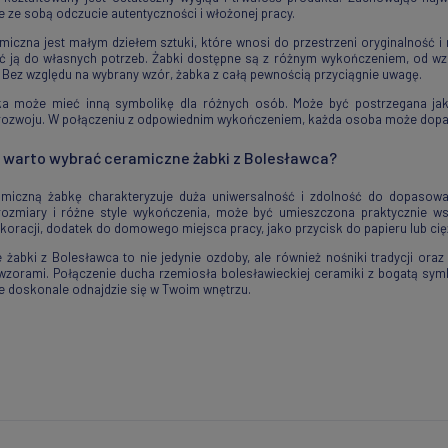
e ze sobą odczucie autentyczności i włożonej pracy.
miczna jest małym dziełem sztuki, które wnosi do przestrzeni oryginalnoś
 ją do własnych potrzeb. Żabki dostępne są z różnym wykończeniem, od wzo
 Bez względu na wybrany wzór, żabka z całą pewnością przyciągnie uwagę.
a może mieć inną symbolikę dla różnych osób. Może być postrzegana jak
 rozwoju. W połączeniu z odpowiednim wykończeniem, każda osoba może dopa
 warto wybrać ceramiczne żabki z Bolesławca?
miczną żabkę charakteryzuje duża uniwersalność i zdolność do dopasowani
 rozmiary i różne style wykończenia, może być umieszczona praktycznie w
ekoracji, dodatek do domowego miejsca pracy, jako przycisk do papieru lub ci
żabki z Bolesławca to nie jedynie ozdoby, ale również nośniki tradycji oraz
 wzorami. Połączenie ducha rzemiosła bolesławieckiej ceramiki z bogatą symb
re doskonale odnajdzie się w Twoim wnętrzu.