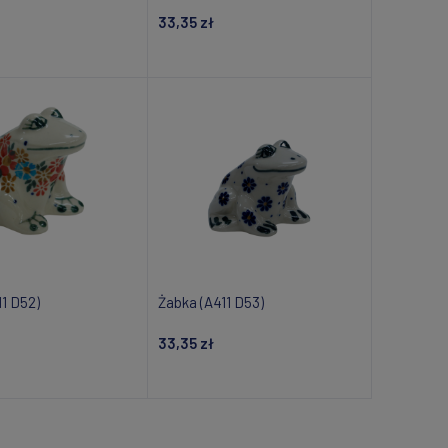
33,35 zł
om o dostępności
Powiadom o dostępności
11 D52)
Żabka (A411 D53)
33,35 zł
om o dostępności
Powiadom o dostępności