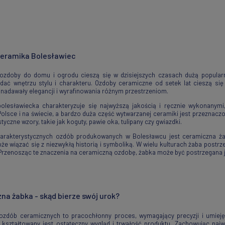
ceramika Bolesławiec
 ozdoby do domu i ogrodu cieszą się w dzisiejszych czasach dużą popular
dać wnętrzu stylu i charakteru. Ozdoby ceramiczne od setek lat cieszą się 
nadawały elegancji i wyrafinowania różnym przestrzeniom.
olesławiecka charakteryzuje się najwyższą jakością i ręcznie wykonanymi
olsce i na świecie, a bardzo duża część wytwarzanej ceramiki jest przeznac
tyczne wzory, takie jak koguty, pawie oka, tulipany czy gwiazdki.
arakterystycznych ozdób produkowanych w Bolesławcu jest ceramiczna ża
e wiązać się z niezwykłą historią i symboliką. W wielu kulturach żaba postrz
Przenosząc te znaczenia na ceramiczną ozdobę, żabka może być postrzegana j
na żabka - skąd bierze swój urok?
ozdób ceramicznych to pracochłonny proces, wymagający precyzji i umiejęt
 kształtowany jest ostateczny wygląd i trwałość produktu. Zachowując naj