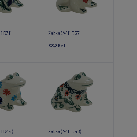
1 D31)
Żabka (A411 D37)
33,35 zł
om o dostępności
Powiadom o dostępności
11 D44)
Żabka (A411 D48)