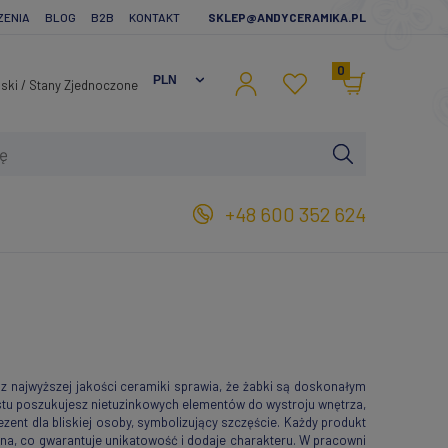
ZENIA
BLOG
B2B
KONTAKT
SKLEP@ANDYCERAMIKA.PL
0
+48 600 352 624
z najwyższej jakości ceramiki sprawia, że żabki są doskonałym
ostu poszukujesz nietuzinkowych elementów do wystroju wnętrza,
nt dla bliskiej osoby, symbolizujący szczęście. Każdy produkt
ana, co gwarantuje unikatowość i dodaje charakteru. W pracowni