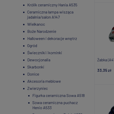
Królik ceramiczny Hania A535
Ceramiczna lampa wisząca
jadalnia/salon A147
Wielkanoc
Boże Narodzenie
Halloween i dekoracje wnętrz
Ogród
Świeczniki i kominki
Dewocjonalia
Żabka (A41
Skarbonki
33,35 zł
Donice
Powiad
Akcesoria meblowe
Zwierzyniec
Figurka ceramiczna Sowa A518
Sowa ceramiczna puchacz
Henio A533