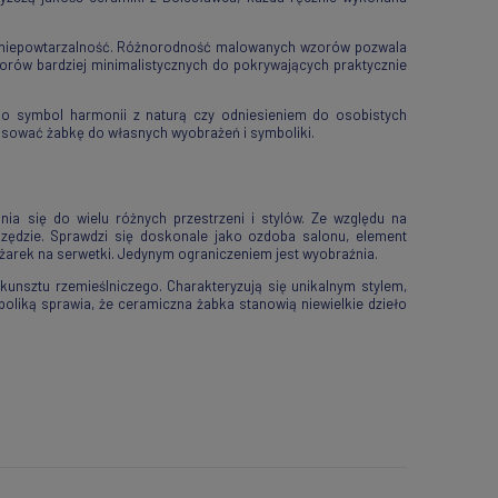
ć i niepowtarzalność. Różnorodność malowanych wzorów pozwala
rów bardziej minimalistycznych do pokrywających praktycznie
o symbol harmonii z naturą czy odniesieniem do osobistych
sować żabkę do własnych wyobrażeń i symboliki.
a się do wielu różnych przestrzeni i stylów. Ze względu na
szędzie. Sprawdzi się doskonale jako ozdoba salonu, element
ężarek na serwetki. Jedynym ograniczeniem jest wyobraźnia.
 kunsztu rzemieślniczego. Charakteryzują się unikalnym stylem,
oliką sprawia, że ceramiczna żabka stanowią niewielkie dzieło