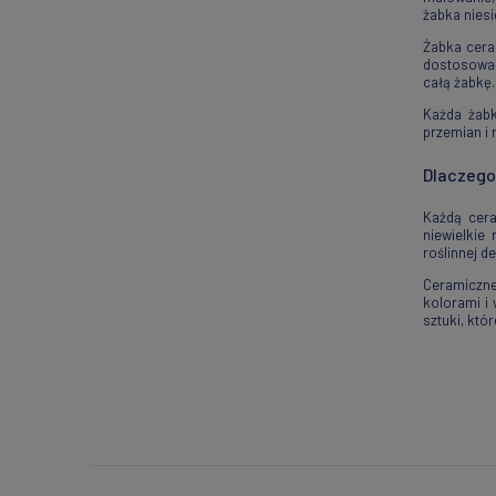
żabka niesi
Żabka cera
dostosować
całą żabkę.
Każda żabk
przemian i
Dlaczego
Każdą cera
niewielkie
roślinnej d
Ceramiczne 
kolorami i
sztuki, któ