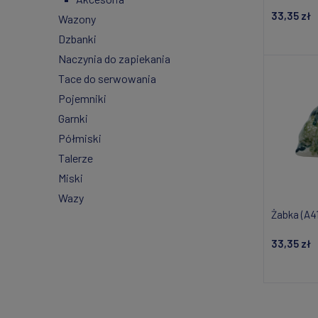
33,35 zł
Wazony
Dzbanki
Powiad
Naczynia do zapiekania
Tace do serwowania
Pojemniki
Garnki
Półmiski
Talerze
Miski
Wazy
Żabka (A4
33,35 zł
Powiad