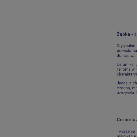
Żabka - 
Oryginalne
pozwala na
domostwa, 
Ceramika b
renomą w P
charakterys
Jedną z ch
ozdobą, moż
szczęścia. 
Ceramicz
Tworzenie 
malowanie,