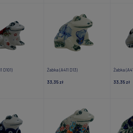
1 D101)
Żabka (A411 D13)
Żabka (A41
33,35 zł
33,35 zł
om o dostępności
Powiadom o dostępności
Powiad