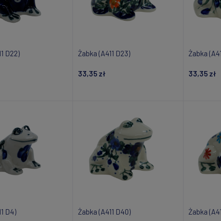
11 D22)
Żabka (A411 D23)
Żabka (A41
33,35 zł
33,35 zł
om o dostępności
Powiadom o dostępności
Powiad
1 D4)
Żabka (A411 D40)
Żabka (A4