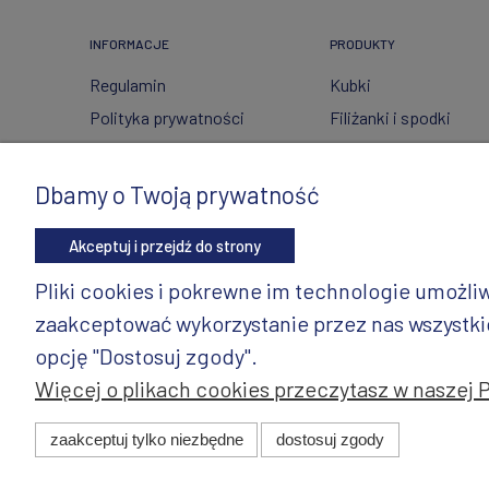
INFORMACJE
PRODUKTY
Regulamin
Kubki
Polityka prywatności
Filiżanki i spodki
FAQ
Ceramika ze szkłem
Wysyłka i zwroty
Czajniki
Dbamy o Twoją prywatność
Metody płatności
Wyposażenie kuchni
Akceptuj i przejdź do strony
Twoje zamówienia
Artykuły dekoracyjne 
świąteczne
Ustawienia konta
Pliki cookies i pokrewne im technologie umożl
Wazony
Gdzie kupić?
zaakceptować wykorzystanie przez nas wszystkich
Dzbanki
opcję "Dostosuj zgody".
Więcej o plikach cookies przeczytasz w naszej 
© 2025 ANDY Ceramika. Wszystkie prawa zastrzeżone. Pro
zaakceptuj tylko niezbędne
dostosuj zgody