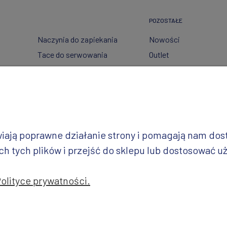
POZOSTAŁE
Naczynia do zapiekania
Nowości
Tace do serwowania
Outlet
Pojemniki
Wzory dekoracji
Garnki
Półmiski
i
Talerze
Miski
iwiają poprawne działanie strony i pomagają nam do
Wazy
 tych plików i przejść do sklepu lub dostosować uż
Polityce prywatności.
jekt i realizacja: