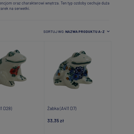
rencjom oraz charakterowi wnętrza. Ten typ ozdoby cechuje duża
arek na serwetki.
SORTUJ WG:
NAZWA PRODUKTU A-Z
11 D28)
Żabka (A411 D7)
33,35 zł
daj do koszyka
Dodaj do koszyka