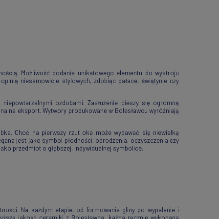
nością. Możliwość dodania unikatowego elementu do wystroju
opinią niesamowicie stylowych, zdobiąc pałace, świątynie czy
, niepowtarzalnymi ozdobami. Zasłużenie cieszy się ogromną
zona na eksport. Wytwory produkowane w Bolesławcu wyróżniają
bka. Choć na pierwszy rzut oka może wydawać się niewielką
egana jest jako symbol płodności, odrodzenia, oczyszczenia czy
ako przedmiot o głębszej, indywidualnej symbolice.
ności. Na każdym etapie, od formowania gliny po wypalanie i
wyższą jakość ceramiki z Bolesławca, każda ręcznie wykonana