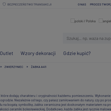
BEZPIECZEŃSTWO TRANSAKCJI
O NAS
PROCES TWOR
Outlet
Wzory dekoracji
Gdzie kupić?
»
»
ZWIERZYNIEC
ŻABKA A411
 które dodają charakteru i oryginalności każdemu pomieszczeniu. Wykonanie 
 ogrodzie. Niezależnie od tego, czy pałasz zamiłowaniem do natury, czy po pr
 na bogatą symbolikę, żabka ceramiczna jest doskonałym materiałem na preze
akości ceramiki bolesławieckiej. Dodatkowo, każda żabka jest ręcznie malow