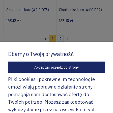
Skarbonka kura (A410 D75)
Skarbonka kura (A410 D82)
183,13 zł
183,13 zł
Powiadom o dostępności
Powiadom o dostępności
«
1
2
»
Dbamy o Twoją prywatność
Akceptuj i przejdź do strony
Pliki cookies i pokrewne im technologie
umożliwiają poprawne działanie strony i
INFORMACJE
pomagają nam dostosować ofertę do
PRODUKTY
Twoich potrzeb. Możesz zaakceptować
wykorzystanie przez nas wszystkich tych
PRODUKTY CD.