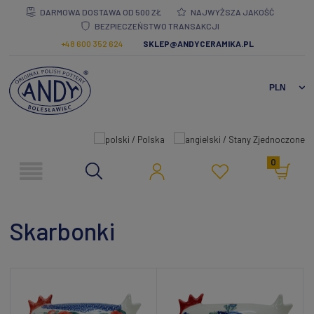
DARMOWA DOSTAWA OD 500 ZŁ
NAJWYŻSZA JAKOŚĆ
BEZPIECZEŃSTWO TRANSAKCJI
+48 600 352 624
SKLEP@ANDYCERAMIKA.PL
0
Skarbonki