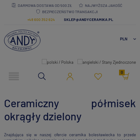
DARMOWA DOSTAWA OD 500 ZŁ
NAJWYŻSZA JAKOŚĆ
BEZPIECZEŃSTWO TRANSAKCJI
+48 600 352 624
SKLEP@ANDYCERAMIKA.PL
0
Ceramiczny półmisek
okrągły dzielony
Znajdująca się w naszej ofercie ceramika bolesławiecka to przede