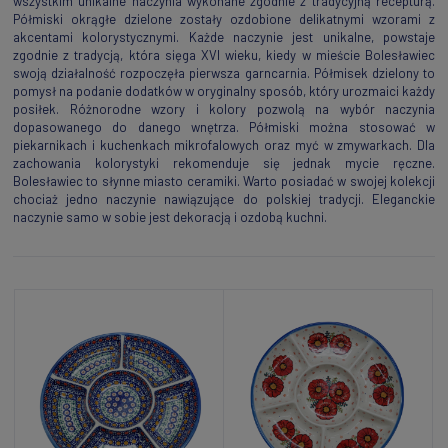
wszystkim unikalne naczynia wykonane zgodnie z tradycyjną recepturą.
Półmiski okrągłe dzielone zostały ozdobione delikatnymi wzorami z
akcentami kolorystycznymi. Każde naczynie jest unikalne, powstaje
zgodnie z tradycją, która sięga XVl wieku, kiedy w mieście Bolesławiec
swoją działalność rozpoczęła pierwsza garncarnia. Półmisek dzielony to
pomysł na podanie dodatków w oryginalny sposób, który urozmaici każdy
posiłek. Różnorodne wzory i kolory pozwolą na wybór naczynia
dopasowanego do danego wnętrza. Półmiski można stosować w
piekarnikach i kuchenkach mikrofalowych oraz myć w zmywarkach. Dla
zachowania kolorystyki rekomenduje się jednak mycie ręczne.
Bolesławiec to słynne miasto ceramiki. Warto posiadać w swojej kolekcji
chociaż jedno naczynie nawiązujące do polskiej tradycji. Eleganckie
naczynie samo w sobie jest dekoracją i ozdobą kuchni.