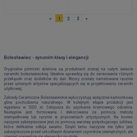
Dodaj do koszyka
Dodaj do koszyka
«
1
2
3
»
Bolesławiec - synonim klasy i elegancji
Oryginalne półmiski dzielone są produktami znanej na całym świecie
ceramiki bolesławieckiej. Idealnie sprawdzą się do serwowania różnych
przekąsek oraz dodatków do dań. Wzory zostały namalowane ręcznie
przez uznanych artystów specjalizujących się w projektowaniu ceramiki
użytkowej.
Zakłady Ceramiczne Bolesławieckie wykorzystują wyłącznie kamionkową
glinę pochodzenia naturalnego. W kolejnym etapie produkcji jest
wypalana w 1200 st. Celsjusza do uzyskania kremowego odcienia.
Następnie jest formowana i dekorowana za pomocą metody
stempelkowej lub ręcznie w pracowniach artystycznych. Na koniec
naczynie zabezpieczane jest za pomocą warstwy połyskującego szkliwa,
które delikatnie odbija światło. Dzięki temu naczynie nie tylko jest
zabezpieczone przed szkodliwym działaniem czynników zewnętrznych, ale
również prezentuje się elegancko na stole.