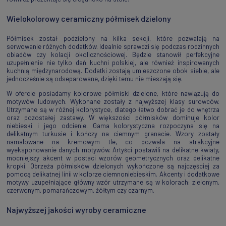
Wielokolorowy ceramiczny półmisek dzielony
Półmisek został podzielony na kilka sekcji, które pozwalają na
serwowanie różnych dodatków. Idealnie sprawdzi się podczas rodzinnych
obiadów czy kolacji okolicznościowej. Będzie stanowił perfekcyjne
uzupełnienie nie tylko dań kuchni polskiej, ale również inspirowanych
kuchnią międzynarodową. Dodatki zostają umieszczone obok siebie, ale
jednocześnie są odseparowane, dzięki temu nie mieszają się.
W ofercie posiadamy kolorowe półmiski dzielone, które nawiązują do
motywów ludowych. Wykonane zostały z najwyższej klasy surowców.
Utrzymane są w różnej kolorystyce, dlatego łatwo dobrać je do wnętrza
oraz pozostałej zastawy. W większości półmisków dominuje kolor
niebieski i jego odcienie. Gama kolorystyczna rozpoczyna się na
delikatnym turkusie i kończy na ciemnym granacie. Wzory zostały
namalowane na kremowym tle, co pozwala na atrakcyjne
wyeksponowanie danych motywów. Artyści postawili na delikatne kwiaty,
mocniejszy akcent w postaci wzorów geometrycznych oraz delikatne
kropki. Obrzeża półmisków dzielonych wykończone są najczęściej za
pomocą delikatnej linii w kolorze ciemnoniebieskim. Akcenty i dodatkowe
motywy uzupełniające główny wzór utrzymane są w kolorach: zielonym,
czerwonym, pomarańczowym, żółtym czy czarnym.
Najwyższej jakości wyroby ceramiczne