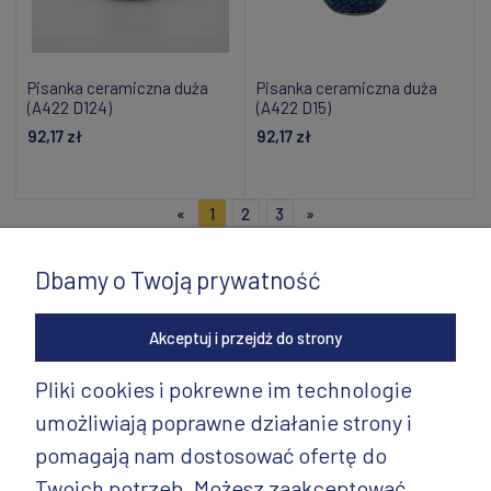
Pisanka ceramiczna duża
Pisanka ceramiczna duża
(A422 D124)
(A422 D15)
92,17 zł
92,17 zł
Powiadom o dostępności
Powiadom o dostępności
«
1
2
3
»
Dbamy o Twoją prywatność
Akceptuj i przejdź do strony
Pliki cookies i pokrewne im technologie
umożliwiają poprawne działanie strony i
INFORMACJE
pomagają nam dostosować ofertę do
PRODUKTY
Twoich potrzeb. Możesz zaakceptować