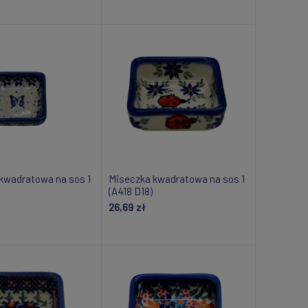
daj do koszyka
Dodaj do koszyka
kwadratowa na sos 1
Miseczka kwadratowa na sos 1
(A418 D18)
26,69 zł
om o dostępności
Powiadom o dostępności