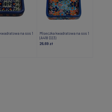
kwadratowa na sos 1
Miseczka kwadratowa na sos 1
(A418 D23)
26,69 zł
om o dostępności
Powiadom o dostępności