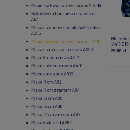
Miseczka kwadratowa na sos 2 A419
Bulionówka flaczarka ceramiczna
A83
Miska do sosów i przekąsek średnia
A385
Miseczka 
Miseczka kwadratowa na sos 1 A418
(A418 D19)
Miska do mieszania ciasta A296
26,69 zł
Miska kręcona duża A190
Powiad
Miska salaterka mała A401
Miseczka na sos A109
Miska 11 cm A82
Miska 11 cm z rantem A84
Miska 13 cm A85
Miska 15 cm A86
Miska 17 cm z rantem A87
Miska kwiatek I A266