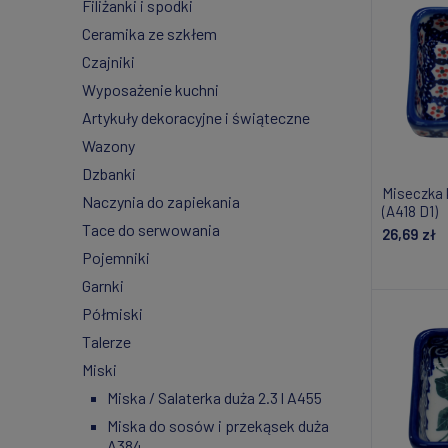
Filiżanki i spodki
Ceramika ze szkłem
Czajniki
Wyposażenie kuchni
Artykuły dekoracyjne i świąteczne
Wazony
Dzbanki
Miseczka 
Naczynia do zapiekania
(A418 D1)
Tace do serwowania
26,69 zł
Pojemniki
Do
Garnki
Półmiski
Talerze
Miski
Miska / Salaterka duża 2.3 l A455
Miska do sosów i przekąsek duża
A384