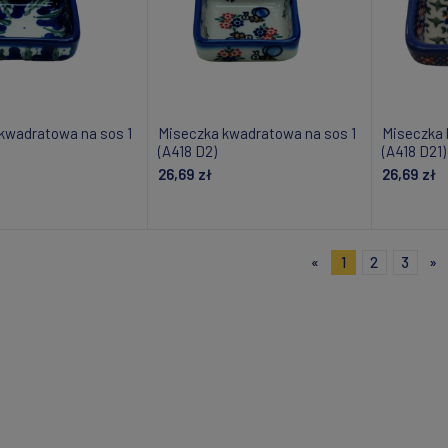
kwadratowa na sos 1
Miseczka kwadratowa na sos 1
Miseczka 
(A418 D2)
(A418 D21)
26,69 zł
26,69 zł
om o dostępności
Powiadom o dostępności
Powiad
«
1
2
3
»