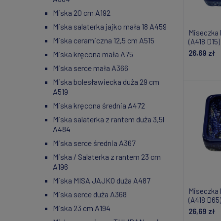
Miska 20 cm A192
Miska salaterka jajko mała 18 A459
Miseczka 
Miska ceramiczna 12,5 cm A515
(A418 D15)
26,69 zł
Miska kręcona mała A75
Miska serce mała A366
Do
Miska bolesławiecka duża 29 cm
A519
Miska kręcona średnia A472
Miska salaterka z rantem duża 3,5l
A484
Miska serce średnia A367
Miska / Salaterka z rantem 23 cm
A196
Miska MISA JAJKO duża A487
Miseczka 
Miska serce duża A368
(A418 D65
Miska 23 cm A194
26,69 zł