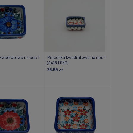
kwadratowa na sos 1
Miseczka kwadratowa na sos 1
(A418 D139)
26,69 zł
daj do koszyka
Dodaj do koszyka