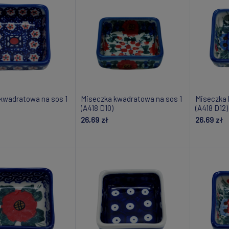
kwadratowa na sos 1
Miseczka kwadratowa na sos 1
Miseczka 
(A418 D10)
(A418 D12)
26,69 zł
26,69 zł
daj do koszyka
Dodaj do koszyka
Do