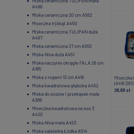
Miska ceramiczna TULIPAN mała
Do
A496
Miska ceramiczna 20 cm A562
Miseczka trjókąt A450
Miska ceramiczna TULIPAN duża
A497
Miska ceramiczna 27 cm A555
Miska Nina duża A451
Miska naczynie okrągłe FALA 26 cm
A185
Miska z rogami 13 cm A416
Miseczka 
(A418 D91)
Miska kwadratowa głęboka A452
26,69 zł
Miska do sosów i przekąsek mała
A386
Do
Miseczka kwadratowa na sos 3
A420
Miska Nina mała A453
Miska salaterka Łódka A514