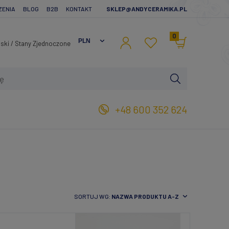
ZENIA
BLOG
B2B
KONTAKT
SKLEP@ANDYCERAMIKA.PL
0
+48 600 352 624
SORTUJ WG:
NAZWA PRODUKTU A-Z