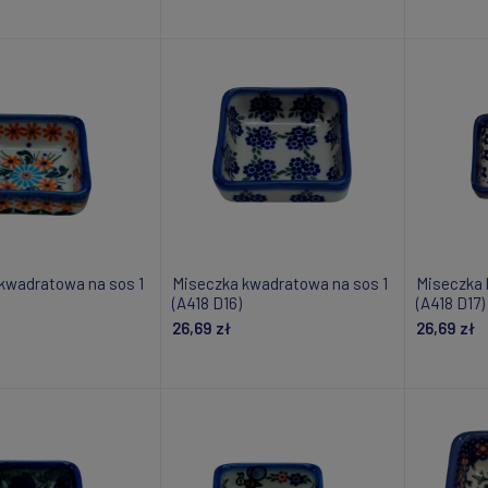
daj do koszyka
Dodaj do koszyka
Do
kwadratowa na sos 1
Miseczka kwadratowa na sos 1
Miseczka 
(A418 D16)
(A418 D17)
26,69 zł
26,69 zł
daj do koszyka
Powiadom o dostępności
Powiad