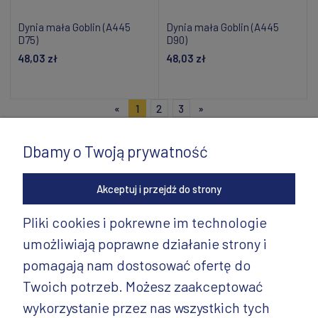
Dynia mała Goblin (A445
Dynia mała Goblin (A445
D75)
D90)
48,03 zł
48,03 zł
Dodaj do koszyka
Dodaj do koszyka
«
1
2
3
»
Dbamy o Twoją prywatność
Akceptuj i przejdź do strony
Pliki cookies i pokrewne im technologie
umożliwiają poprawne działanie strony i
INFORMACJE
pomagają nam dostosować ofertę do
PRODUKTY
Twoich potrzeb. Możesz zaakceptować
wykorzystanie przez nas wszystkich tych
PRODUKTY CD.