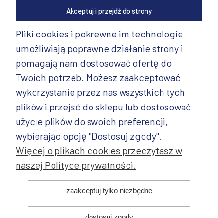
Akceptuj i przejdź do strony
Pliki cookies i pokrewne im technologie
umożliwiają poprawne działanie strony i
INFORMACJE
pomagają nam dostosować ofertę do
PRODUKTY
Twoich potrzeb. Możesz zaakceptować
wykorzystanie przez nas wszystkich tych
PRODUKTY CD.
plików i przejść do sklepu lub dostosować
POZOSTAŁE
użycie plików do swoich preferencji,
wybierając opcję "Dostosuj zgody".
Więcej o plikach cookies przeczytasz w
naszej Polityce prywatności.
© 2025 ANDY Ceramika. Wszystkie prawa zastrzeżone. Projekt i
zaakceptuj tylko niezbędne
realizacja:
dostosuj zgody