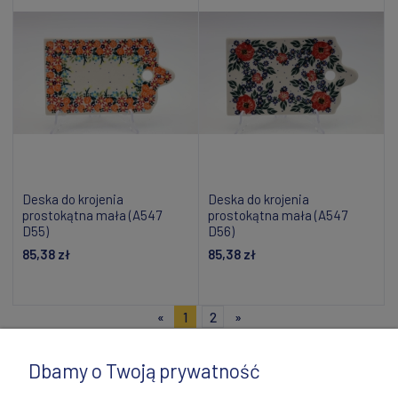
Deska do krojenia
Deska do krojenia
prostokątna mała (A547
prostokątna mała (A547
D55)
D56)
85,38 zł
85,38 zł
Powiadom o dostępności
Powiadom o dostępności
«
1
2
»
Dbamy o Twoją prywatność