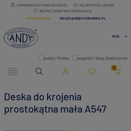
DARMOWA DOSTAWA OD 500 ZŁ
NAJWYŻSZA JAKOŚĆ
BEZPIECZEŃSTWO TRANSAKCJI
+48 600 352 624
SKLEP@ANDYCERAMIKA.PL
0
Deska do krojenia
prostokątna mała A547