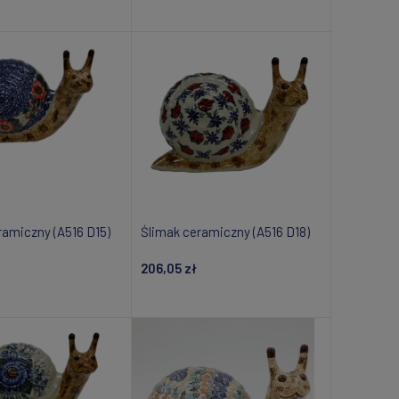
daj do koszyka
Dodaj do koszyka
ramiczny (A516 D15)
Ślimak ceramiczny (A516 D18)
206,05 zł
daj do koszyka
Dodaj do koszyka