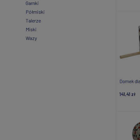
Garnki
Do
Półmiski
Talerze
Miski
Wazy
Domek dla
141,41 zł
Do