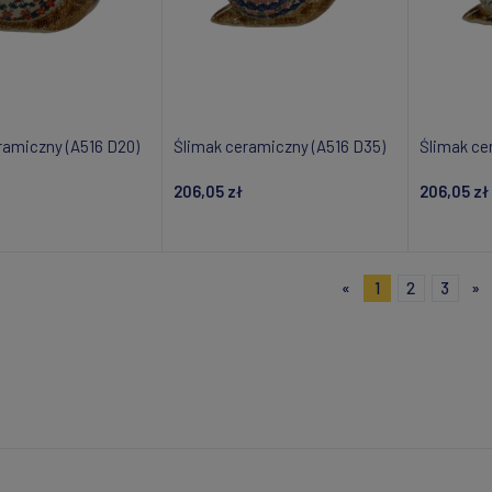
ramiczny (A516 D20)
Ślimak ceramiczny (A516 D35)
Ślimak ce
206,05 zł
206,05 zł
daj do koszyka
Dodaj do koszyka
Do
«
1
2
3
»