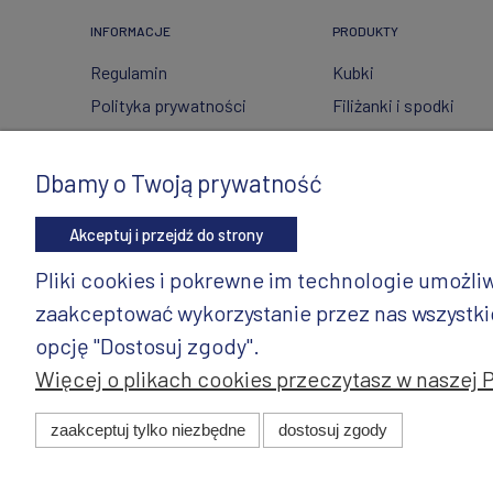
INFORMACJE
PRODUKTY
Regulamin
Kubki
Polityka prywatności
Filiżanki i spodki
FAQ
Ceramika ze szkłem
Wysyłka i zwroty
Czajniki
Dbamy o Twoją prywatność
Metody płatności
Wyposażenie kuchni
Akceptuj i przejdź do strony
Twoje zamówienia
Artykuły dekoracyjne 
świąteczne
Ustawienia konta
Pliki cookies i pokrewne im technologie umożl
Wazony
Gdzie kupić?
zaakceptować wykorzystanie przez nas wszystkich
Dzbanki
opcję "Dostosuj zgody".
Więcej o plikach cookies przeczytasz w naszej 
© 2025 ANDY Ceramika. Wszystkie prawa zastrzeżone. Pro
zaakceptuj tylko niezbędne
dostosuj zgody