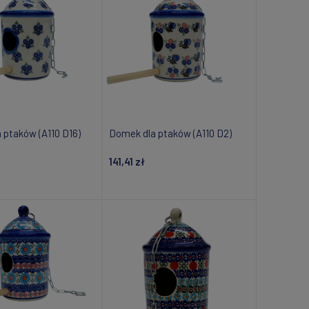
 ptaków (A110 D16)
Domek dla ptaków (A110 D2)
141,41 zł
daj do koszyka
Dodaj do koszyka