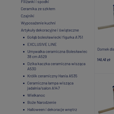
Filiżanki i spodki
Ceramika ze szkłem
Czajniki
Wyposażenie kuchni
Artykuły dekoracyjne i świąteczne
Gołąb bolesławiecki figurka A751
EXCLUSIVE LINE
Domek dla
Umywalka ceramiczna Bolesławiec
38 cm A529
141,41 zł
Dzika kaczka ceramiczna wisząca
A530
Do
Królik ceramiczny Hania A535
Ceramiczna lampa wisząca
jadalnia/salon A147
Wielkanoc
Boże Narodzenie
Halloween i dekoracje wnętrz