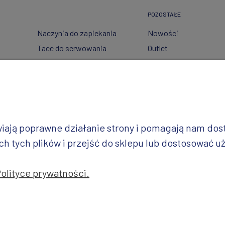
POZOSTAŁE
Naczynia do zapiekania
Nowości
Tace do serwowania
Outlet
Pojemniki
Wzory dekoracji
Garnki
Półmiski
i
Talerze
Miski
iwiają poprawne działanie strony i pomagają nam do
Wazy
 tych plików i przejść do sklepu lub dostosować uż
Polityce prywatności.
jekt i realizacja: