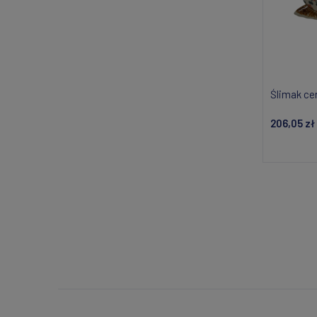
Ślimak ce
206,05 zł
Do