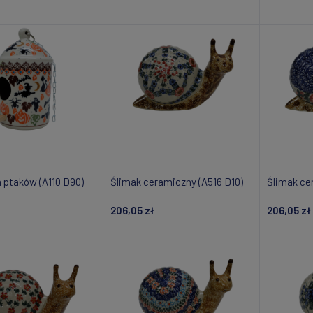
daj do koszyka
Dodaj do koszyka
Do
 ptaków (A110 D90)
Ślimak ceramiczny (A516 D10)
Ślimak ce
206,05 zł
206,05 zł
daj do koszyka
Dodaj do koszyka
Do