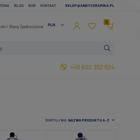
ZENIA
BLOG
B2B
KONTAKT
SKLEP@ANDYCERAMIKA.PL
0
+48 600 352 624
SORTUJ WG:
NAZWA PRODUKTU A-Z