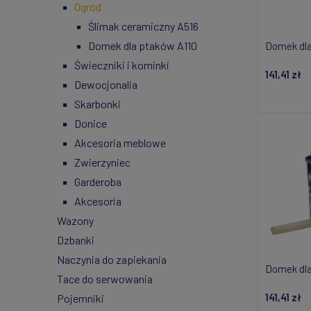
Ogród
Ślimak ceramiczny A516
Domek dla ptaków A110
Domek dla
Świeczniki i kominki
141,41 zł
Dewocjonalia
Do
Skarbonki
Donice
Akcesoria meblowe
Zwierzyniec
Garderoba
Akcesoria
Wazony
Dzbanki
Naczynia do zapiekania
Domek dla
Tace do serwowania
141,41 zł
Pojemniki