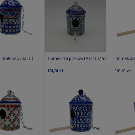
 ptaków (A110 D1)
Domek dla ptaków (A110 D134)
Domek dla
141,41 zł
141,41 zł
daj do koszyka
Dodaj do koszyka
Do