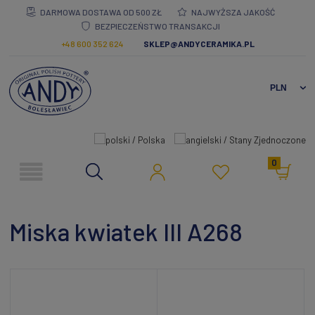
DARMOWA DOSTAWA OD 500 ZŁ
NAJWYŻSZA JAKOŚĆ
BEZPIECZEŃSTWO TRANSAKCJI
+48 600 352 624
SKLEP@ANDYCERAMIKA.PL
0
Miska kwiatek III A268