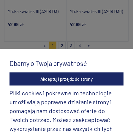
Miska kwiatek III (A268 D3)
Miska kwiatek III (A268 D30)
42,69 zł
42,69 zł
Dodaj do koszyka
Dodaj do koszyka
«
1
2
3
4
»
Dbamy o Twoją prywatność
Akceptuj i przejdź do strony
Pliki cookies i pokrewne im technologie
umożliwiają poprawne działanie strony i
INFORMACJE
pomagają nam dostosować ofertę do
PRODUKTY
Twoich potrzeb. Możesz zaakceptować
wykorzystanie przez nas wszystkich tych
PRODUKTY CD.