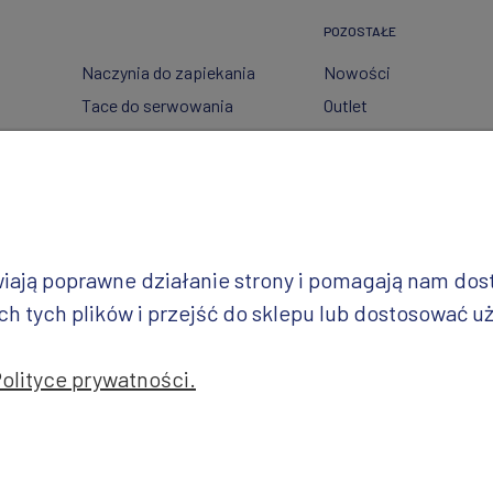
POZOSTAŁE
Naczynia do zapiekania
Nowości
Tace do serwowania
Outlet
Pojemniki
Wzory dekoracji
Garnki
Półmiski
i
Talerze
Miski
iwiają poprawne działanie strony i pomagają nam do
Wazy
 tych plików i przejść do sklepu lub dostosować uż
Polityce prywatności.
jekt i realizacja: