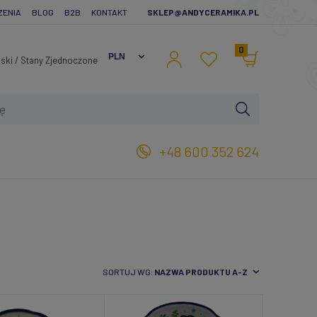
ZENIA
BLOG
B2B
KONTAKT
SKLEP@ANDYCERAMIKA.PL
0
+48 600 352 624
SORTUJ WG:
NAZWA PRODUKTU A-Z