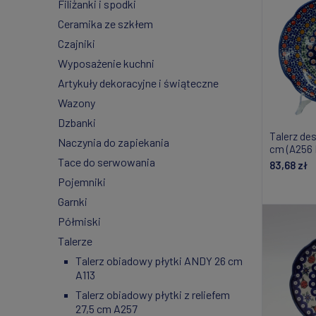
Filiżanki i spodki
Ceramika ze szkłem
Czajniki
Wyposażenie kuchni
Artykuły dekoracyjne i świąteczne
Wazony
Dzbanki
Talerz des
Naczynia do zapiekania
cm (A256 
Tace do serwowania
83,68 zł
Pojemniki
Do
Garnki
Półmiski
Talerze
Talerz obiadowy płytki ANDY 26 cm
A113
Talerz obiadowy płytki z reliefem
27,5 cm A257