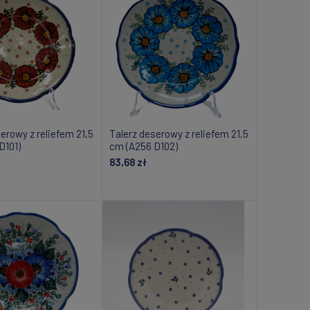
erowy z reliefem 21,5
Talerz deserowy z reliefem 21,5
D101)
cm (A256 D102)
83,68 zł
daj do koszyka
Dodaj do koszyka