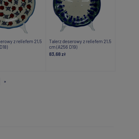
erowy z reliefem 21,5
Talerz deserowy z reliefem 21,5
D18)
cm (A256 D19)
83,68 zł
daj do koszyka
Dodaj do koszyka
»