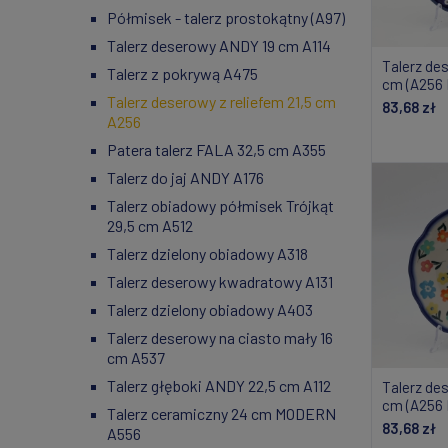
Półmisek - talerz prostokątny (A97)
Talerz deserowy ANDY 19 cm A114
Talerz des
Talerz z pokrywą A475
cm (A256 
Talerz deserowy z reliefem 21,5 cm
83,68 zł
A256
Do
Patera talerz FALA 32,5 cm A355
Talerz do jaj ANDY A176
Talerz obiadowy półmisek Trójkąt
29,5 cm A512
Talerz dzielony obiadowy A318
Talerz deserowy kwadratowy A131
Talerz dzielony obiadowy A403
Talerz deserowy na ciasto mały 16
cm A537
Talerz głęboki ANDY 22,5 cm A112
Talerz des
cm (A256 
Talerz ceramiczny 24 cm MODERN
83,68 zł
A556