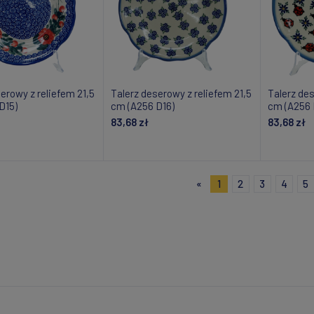
erowy z reliefem 21,5
Talerz deserowy z reliefem 21,5
Talerz des
D15)
cm (A256 D16)
cm (A256 
83,68 zł
83,68 zł
daj do koszyka
Dodaj do koszyka
Do
«
1
2
3
4
5