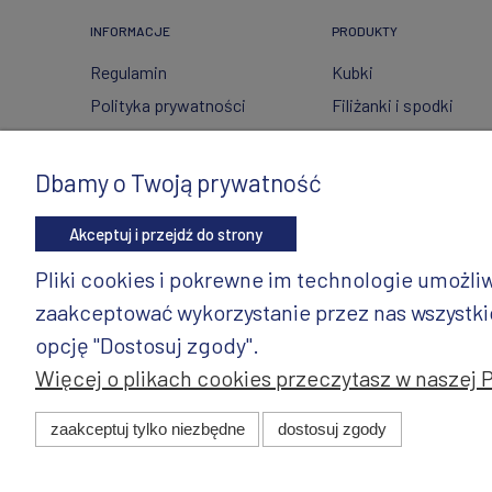
INFORMACJE
PRODUKTY
Regulamin
Kubki
Polityka prywatności
Filiżanki i spodki
FAQ
Ceramika ze szkłem
Wysyłka i zwroty
Czajniki
Dbamy o Twoją prywatność
Metody płatności
Wyposażenie kuchni
Akceptuj i przejdź do strony
Twoje zamówienia
Artykuły dekoracyjne 
świąteczne
Ustawienia konta
Pliki cookies i pokrewne im technologie umożl
Wazony
Gdzie kupić?
zaakceptować wykorzystanie przez nas wszystkich
Dzbanki
opcję "Dostosuj zgody".
Więcej o plikach cookies przeczytasz w naszej 
© 2025 ANDY Ceramika. Wszystkie prawa zastrzeżone. Pro
zaakceptuj tylko niezbędne
dostosuj zgody