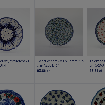
daj do koszyka
Dodaj do koszyka
Do
erowy z reliefem 21,5
Talerz deserowy z reliefem 21,5
Talerz des
D131)
cm (A256 D134)
cm (A256 
83,68 zł
83,68 zł
daj do koszyka
Dodaj do koszyka
Do