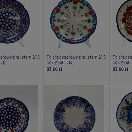
erowy z reliefem 21,5
Talerz deserowy z reliefem 21,5
Talerz des
D1)
cm (A256 D10)
cm (A256 
83,68 zł
83,68 zł
daj do koszyka
Dodaj do koszyka
Do