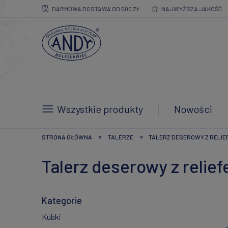
DARMOWA DOSTAWA OD 500 ZŁ
NAJWYŻSZA JAKOŚĆ
Wszystkie produkty
Nowości
»
»
STRONA GŁÓWNA
TALERZE
TALERZ DESEROWY Z RELIEF
Talerz deserowy z relie
Kategorie
Kubki