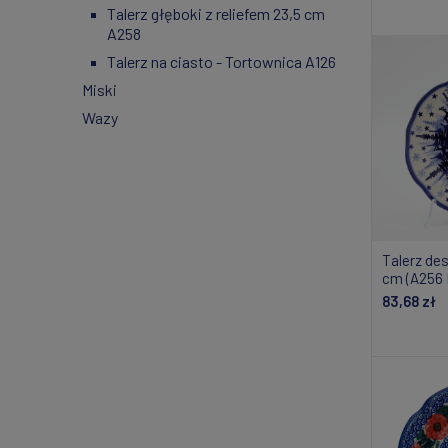
Talerz głęboki z reliefem 23,5 cm
Do
A258
Talerz na ciasto - Tortownica A126
Miski
Wazy
Talerz des
cm (A256 
83,68 zł
Do