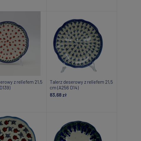
daj do koszyka
Dodaj do koszyka
erowy z reliefem 21,5
Talerz deserowy z reliefem 21,5
D139)
cm (A256 D14)
83,68 zł
daj do koszyka
Dodaj do koszyka