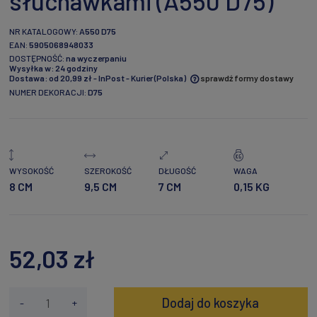
słuchawkami (A550 D75)
NR KATALOGOWY:
A550 D75
EAN:
5905068948033
DOSTĘPNOŚĆ:
na wyczerpaniu
Wysyłka w:
24 godziny
Dostawa:
od 20,99 zł
- InPost - Kurier
(Polska)
sprawdź formy dostawy
NUMER DEKORACJI:
D75
Cena nie zawiera ewentualnych kosztów płatności
WYSOKOŚĆ
SZEROKOŚĆ
DŁUGOŚĆ
WAGA
8 CM
9,5 CM
7 CM
0,15 KG
52,03 zł
Dodaj do koszyka
-
+