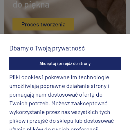
do piękna
Proces tworzenia
Dbamy o Twoją prywatność
Akceptuj i przejdź do strony
Pliki cookies i pokrewne im technologie
umożliwiają poprawne działanie strony i
INFORMACJE
pomagają nam dostosować ofertę do
PRODUKTY
Twoich potrzeb. Możesz zaakceptować
wykorzystanie przez nas wszystkich tych
PRODUKTY CD.
plików i przejść do sklepu lub dostosować
POZOSTAŁE
użycie plików do swoich preferencji,