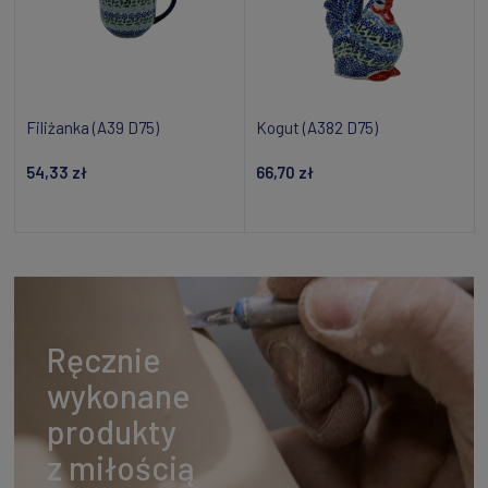
Filiżanka (A39 D75)
Kogut (A382 D75)
54,33 zł
66,70 zł
Powiadom o dostępności
Powiadom o dostępności
Ręcznie
wykonane
produkty
z miłością