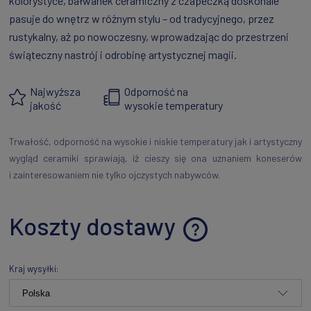
kolorystyce, bałwanek ceramiczny z czapeczką doskonale
pasuje do wnętrz w różnym stylu – od tradycyjnego, przez
rustykalny, aż po nowoczesny, wprowadzając do przestrzeni
świąteczny nastrój i odrobinę artystycznej magii.
Najwyższa
Odporność na
jakość
wysokie temperatury
Trwałość, odporność na wysokie i niskie temperatury jak i artystyczny
wygląd ceramiki sprawiają, iż cieszy się ona uznaniem koneserów
i zainteresowaniem nie tylko ojczystych nabywców.
Koszty dostawy
Cena nie zawiera ewentualnych kosztów płatności
Kraj wysyłki: