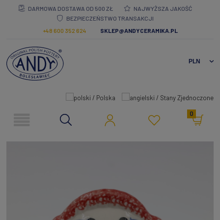
DARMOWA DOSTAWA OD 500 ZŁ
NAJWYŻSZA JAKOŚĆ
BEZPIECZEŃSTWO TRANSAKCJI
+48 600 352 624
SKLEP@ANDYCERAMIKA.PL
0