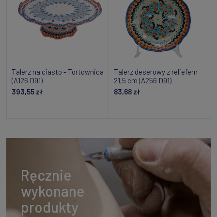
Talerz na ciasto - Tortownica
Talerz deserowy z reliefem
(A126 D91)
21,5 cm (A256 D91)
393,55 zł
83,68 zł
Powiadom o dostępności
Powiadom o dostępności
Ręcznie
wykonane
produkty