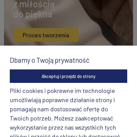
z miłością
do piękna
Proces tworzenia
Dbamy o Twoją prywatność
Akceptuj i przejdź do strony
Pliki cookies i pokrewne im technologie
umożliwiają poprawne działanie strony i
INFORMACJE
pomagają nam dostosować ofertę do
PRODUKTY
Twoich potrzeb. Możesz zaakceptować
wykorzystanie przez nas wszystkich tych
PRODUKTY CD.
plików i przejść do sklepu lub dostosować