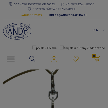
DARMOWA DOSTAWA OD 500 ZŁ
NAJWYŻSZA JAKOŚĆ
BEZPIECZEŃSTWO TRANSAKCJI
+48 600 352 624
SKLEP@ANDYCERAMIKA.PL
0