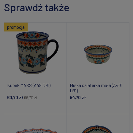
Sprawdź także
promocja
Kubek MARS (A49 D91)
Miska salaterka mała (A401
D91)
60,70 zł
54,70 zł
66,70 zł
Dodaj do koszyka
Dodaj do koszyka