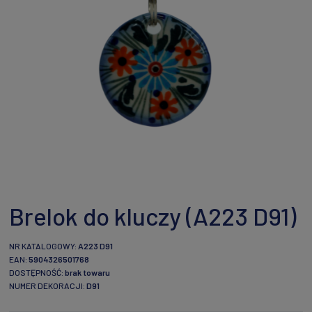
Brelok do kluczy (A223 D91)
NR KATALOGOWY:
A223 D91
EAN:
5904326501768
DOSTĘPNOŚĆ:
brak towaru
NUMER DEKORACJI:
D91