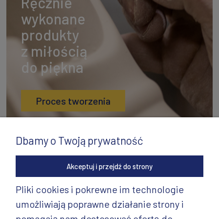
Ręcznie
wykonane
produkty
z miłością
do piękna
Proces tworzenia
Dbamy o Twoją prywatność
Akceptuj i przejdź do strony
Pliki cookies i pokrewne im technologie
umożliwiają poprawne działanie strony i
INFORMACJE
pomagają nam dostosować ofertę do