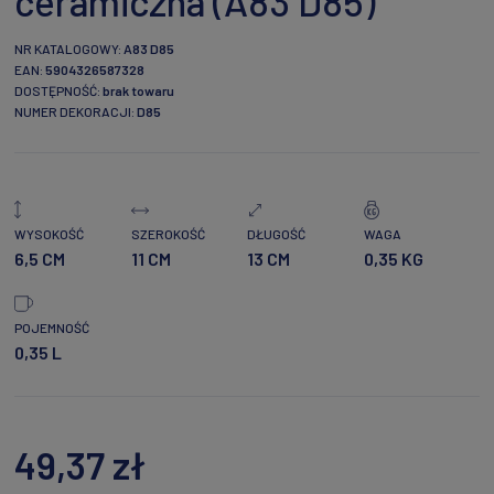
ceramiczna (A83 D85)
NR KATALOGOWY:
A83 D85
EAN:
5904326587328
DOSTĘPNOŚĆ:
brak towaru
NUMER DEKORACJI:
D85
WYSOKOŚĆ
SZEROKOŚĆ
DŁUGOŚĆ
WAGA
6,5 CM
11 CM
13 CM
0,35 KG
POJEMNOŚĆ
0,35 L
49,37 zł