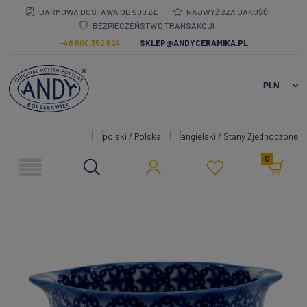
DARMOWA DOSTAWA OD 500 ZŁ
NAJWYŻSZA JAKOŚĆ
BEZPIECZEŃSTWO TRANSAKCJI
+48 600 352 624
SKLEP@ANDYCERAMIKA.PL
0