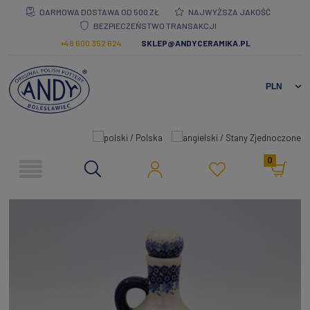
DARMOWA DOSTAWA OD 500 ZŁ
NAJWYŻSZA JAKOŚĆ
BEZPIECZEŃSTWO TRANSAKCJI
+48 600 352 624
SKLEP@ANDYCERAMIKA.PL
0