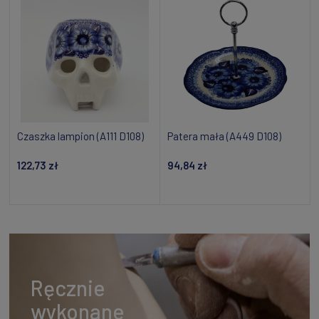
Czaszka lampion (A111 D108)
Patera mała (A449 D108)
122,73 zł
94,84 zł
Dodaj do koszyka
Powiadom o dostępności
Ręcznie
wykonane