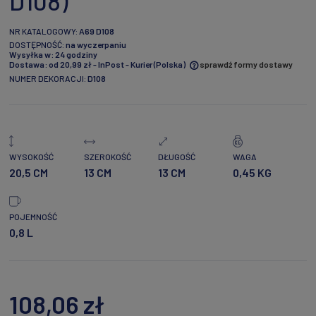
D108)
NR KATALOGOWY:
A69 D108
DOSTĘPNOŚĆ:
na wyczerpaniu
Wysyłka w:
24 godziny
Dostawa:
od 20,99 zł
- InPost - Kurier
(Polska)
sprawdź formy dostawy
NUMER DEKORACJI:
D108
Cena nie zawiera ewentualnych kosztów płatności
WYSOKOŚĆ
SZEROKOŚĆ
DŁUGOŚĆ
WAGA
20,5 CM
13 CM
13 CM
0,45 KG
POJEMNOŚĆ
0,8 L
108,06 zł