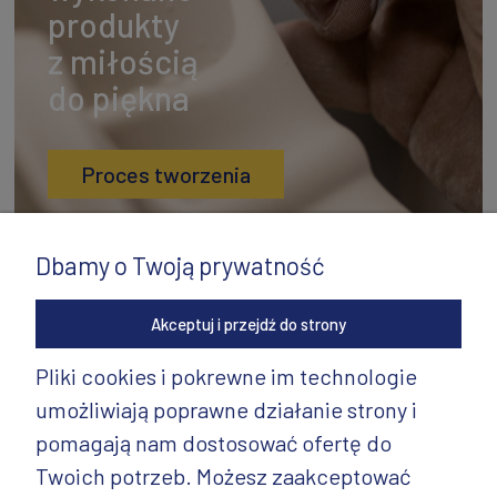
produkty
z miłością
do piękna
Proces tworzenia
Dbamy o Twoją prywatność
Akceptuj i przejdź do strony
Pliki cookies i pokrewne im technologie
umożliwiają poprawne działanie strony i
INFORMACJE
pomagają nam dostosować ofertę do
PRODUKTY
Twoich potrzeb. Możesz zaakceptować