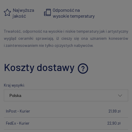
Najwyższa
Odporność na
jakość
wysokie temperatury
Trwałość, odporność na wysokie i niskie temperatury jak i artystyczny
wygląd ceramiki sprawiają, iż cieszy się ona uznaniem koneserów
i zainteresowaniem nie tylko ojczystych nabywców.
Koszty dostawy
Cena nie zawiera ewentualnych kosztów płatności
Kraj wysyłki:
InPost - Kurier
21,99 zł
FedEx - Kurier
22,90 zł