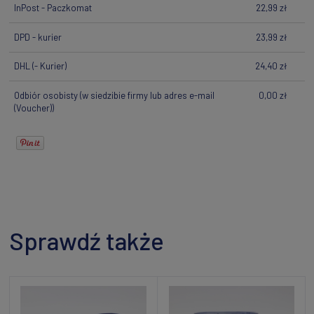
InPost - Paczkomat
22,99 zł
DPD - kurier
23,99 zł
DHL
(- Kurier)
24,40 zł
Odbiór osobisty
(w siedzibie firmy lub adres e-mail
0,00 zł
(Voucher))
Sprawdź także