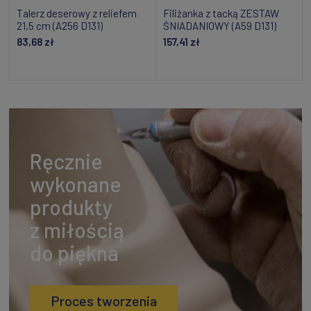
Talerz deserowy z reliefem
Filiżanka z tacką ZESTAW
21,5 cm (A256 D131)
ŚNIADANIOWY (A59 D131)
83,68 zł
157,41 zł
Dodaj do koszyka
Powiadom o dostępności
Ręcznie
wykonane
produkty
z miłością
do piękna
Proces tworzenia