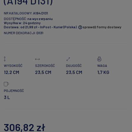
(A194 D131)
NR KATALOGOWY:
A194 D131
DOSTĘPNOŚĆ:
na wyczerpaniu
Wysyłka w:
24 godziny
Dostawa:
od 21,99 zł
- InPost - Kurier
(Polska)
sprawdź formy dostawy
NUMER DEKORACJI:
D131
Cena nie zawiera ewentualnych kosztów płatności
WYSOKOŚĆ
SZEROKOŚĆ
DŁUGOŚĆ
WAGA
12,2 CM
23,5 CM
23,5 CM
1,7 KG
POJEMNOŚĆ
3 L
306,82 zł