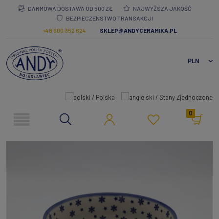
DARMOWA DOSTAWA OD 500 ZŁ
NAJWYŻSZA JAKOŚĆ
BEZPIECZEŃSTWO TRANSAKCJI
+48 600 352 624
SKLEP@ANDYCERAMIKA.PL
0