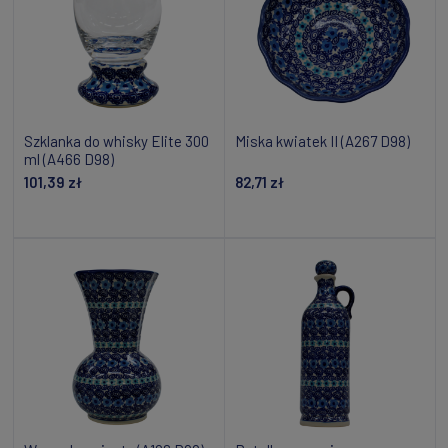
Szklanka do whisky Elite 300
Miska kwiatek II (A267 D98)
ml (A466 D98)
101,39 zł
82,71 zł
Powiadom o dostępności
Dodaj do koszyka