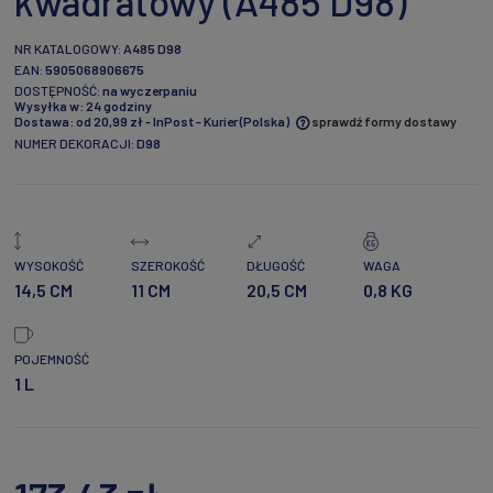
kwadratowy (A485 D98)
NR KATALOGOWY:
A485 D98
EAN:
5905068906675
DOSTĘPNOŚĆ:
na wyczerpaniu
Wysyłka w:
24 godziny
Dostawa:
od 20,99 zł
- InPost - Kurier
(Polska)
sprawdź formy dostawy
NUMER DEKORACJI:
D98
Cena nie zawiera ewentualnych kosztów płatności
WYSOKOŚĆ
SZEROKOŚĆ
DŁUGOŚĆ
WAGA
14,5 CM
11 CM
20,5 CM
0,8 KG
POJEMNOŚĆ
1 L