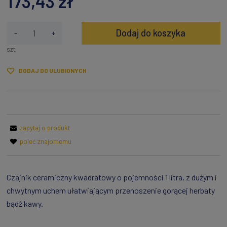
173,43 zł
Dodaj do koszyka
-
+
szt.
DODAJ DO ULUBIONYCH
zapytaj o produkt
poleć znajomemu
Czajnik ceramiczny kwadratowy o pojemności 1 litra, z dużym i
chwytnym uchem ułatwiającym przenoszenie gorącej herbaty
bądź kawy.