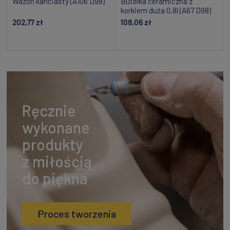
Wazon kanciasty (A106 D98)
Butelka ceramiczna z
korkiem duża 0,8l (A67 D98)
202,77 zł
108,06 zł
Powiadom o dostępności
Dodaj do koszyka
Ręcznie
wykonane
produkty
z miłością
do piękna
Proces tworzenia