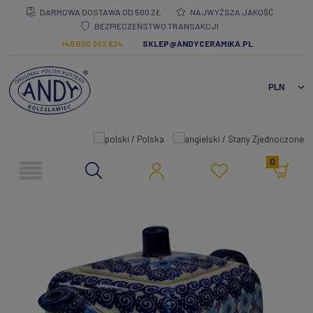
DARMOWA DOSTAWA OD 500 ZŁ
NAJWYŻSZA JAKOŚĆ
BEZPIECZEŃSTWO TRANSAKCJI
+48 600 352 624
SKLEP@ANDYCERAMIKA.PL
0