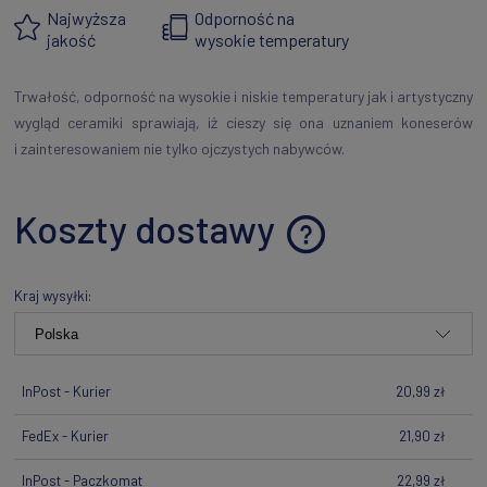
Najwyższa
Odporność na
jakość
wysokie temperatury
Trwałość, odporność na wysokie i niskie temperatury jak i artystyczny
wygląd ceramiki sprawiają, iż cieszy się ona uznaniem koneserów
i zainteresowaniem nie tylko ojczystych nabywców.
Koszty dostawy
Cena nie zawiera ewentualnych kosztów płatności
Kraj wysyłki:
InPost - Kurier
20,99 zł
FedEx - Kurier
21,90 zł
InPost - Paczkomat
22,99 zł