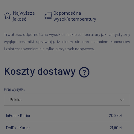
Najwyższa
Odporność na
jakość
wysokie temperatury
Trwałość, odporność na wysokie i niskie temperatury jak i artystyczny
wygląd ceramiki sprawiają, iż cieszy się ona uznaniem koneserów
i zainteresowaniem nie tylko ojczystych nabywców.
Koszty dostawy
Cena nie zawiera ewentualnych kosztów płatności
Kraj wysyłki:
InPost - Kurier
20,99 zł
FedEx - Kurier
21,90 zł