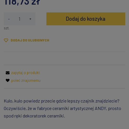
118,73 zł
Dodaj do koszyka
-
+
szt.
DODAJ DO ULUBIONYCH
zapytaj o produkt
poleć znajomemu
Kulo, kulo powiedz przecie gdzie lepszy czajnik znajdziecie?
Oczywiście, że w fabryce ceramiki artystycznej ANDY, prosto
spod ręki dekoratorek ceramiki.