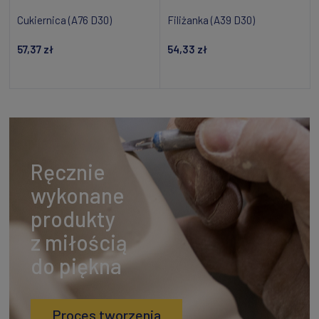
Cukiernica (A76 D30)
Filiżanka (A39 D30)
57,37 zł
54,33 zł
Powiadom o dostępności
Powiadom o dostępności
Ręcznie
wykonane
produkty
z miłością
do piękna
Proces tworzenia