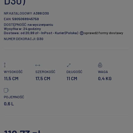
D30)
NR KATALOGOWY:
A388 D30
EAN:
5905068945759
DOSTĘPNOŚĆ:
na wyczerpaniu
Wysyłka w:
24 godziny
Dostawa:
od 20,99 zł
- InPost - Kurier
(Polska)
sprawdź formy dostawy
NUMER DEKORACJI:
D30
Cena nie zawiera ewentualnych kosztów płatności
WYSOKOŚĆ
SZEROKOŚĆ
DŁUGOŚĆ
WAGA
11,5 CM
17,5 CM
11 CM
0,4 KG
POJEMNOŚĆ
0,6 L