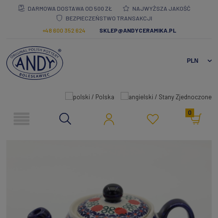
DARMOWA DOSTAWA OD 500 ZŁ
NAJWYŻSZA JAKOŚĆ
BEZPIECZEŃSTWO TRANSAKCJI
+48 600 352 624
SKLEP@ANDYCERAMIKA.PL
0