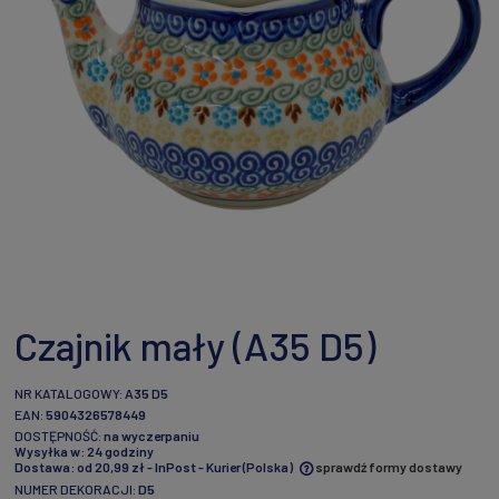
Czajnik mały (A35 D5)
NR KATALOGOWY:
A35 D5
EAN:
5904326578449
DOSTĘPNOŚĆ:
na wyczerpaniu
Wysyłka w:
24 godziny
Dostawa:
od 20,99 zł
- InPost - Kurier
(Polska)
sprawdź formy dostawy
NUMER DEKORACJI:
D5
Cena nie zawiera ewentualnych kosztów płatności