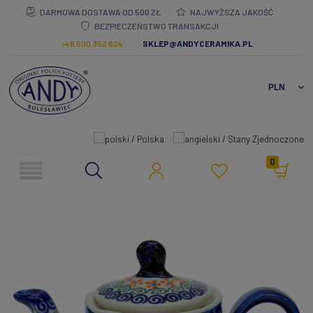
DARMOWA DOSTAWA OD 500 ZŁ
NAJWYŻSZA JAKOŚĆ
BEZPIECZEŃSTWO TRANSAKCJI
+48 600 352 624
SKLEP@ANDYCERAMIKA.PL
0