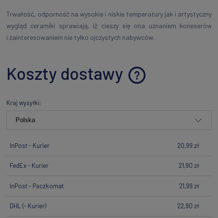
Trwałość, odporność na wysokie i niskie temperatury jak i artystyczny
wygląd ceramiki sprawiają, iż cieszy się ona uznaniem koneserów
i zainteresowaniem nie tylko ojczystych nabywców.
Koszty dostawy
Cena nie zawiera ewentualnych kosztów płatności
Kraj wysyłki:
InPost - Kurier
20,99 zł
FedEx - Kurier
21,90 zł
InPost - Paczkomat
21,99 zł
DHL
(- Kurier)
22,90 zł