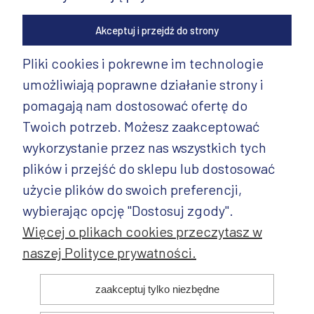
Akceptuj i przejdź do strony
Pliki cookies i pokrewne im technologie
umożliwiają poprawne działanie strony i
INFORMACJE
pomagają nam dostosować ofertę do
PRODUKTY
Twoich potrzeb. Możesz zaakceptować
wykorzystanie przez nas wszystkich tych
PRODUKTY CD.
plików i przejść do sklepu lub dostosować
POZOSTAŁE
użycie plików do swoich preferencji,
wybierając opcję "Dostosuj zgody".
Więcej o plikach cookies przeczytasz w
naszej Polityce prywatności.
© 2025 ANDY Ceramika. Wszystkie prawa zastrzeżone. Projekt i
zaakceptuj tylko niezbędne
realizacja: