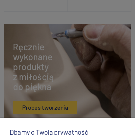
Powiadom o dostępności
Dodaj do koszyka
Ręcznie
wykonane
produkty
z miłością
do piękna
Proces tworzenia
Dbamy o Twoją prywatność