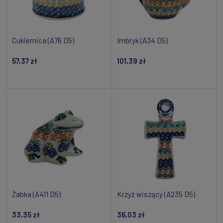
Cukiernica (A76 D5)
Imbryk (A34 D5)
57,37 zł
101,39 zł
Powiadom o dostępności
Powiadom o dostępności
Żabka (A411 D5)
Krzyż wiszący (A235 D5)
33,35 zł
36,03 zł