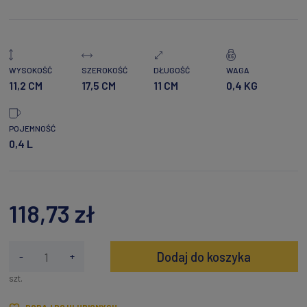
WYSOKOŚĆ
SZEROKOŚĆ
DŁUGOŚĆ
WAGA
11,2 CM
17,5 CM
11 CM
0,4 KG
POJEMNOŚĆ
0,4 L
118,73 zł
Dodaj do koszyka
-
+
szt.