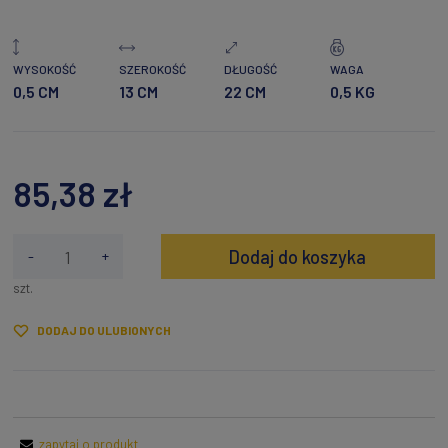
WYSOKOŚĆ
SZEROKOŚĆ
DŁUGOŚĆ
WAGA
0,5 CM
13 CM
22 CM
0,5 KG
85,38 zł
Dodaj do koszyka
-
+
szt.
DODAJ DO ULUBIONYCH
zapytaj o produkt