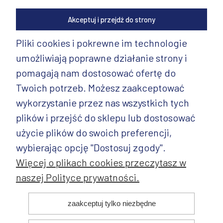
Akceptuj i przejdź do strony
Pliki cookies i pokrewne im technologie
umożliwiają poprawne działanie strony i
INFORMACJE
pomagają nam dostosować ofertę do
PRODUKTY
Twoich potrzeb. Możesz zaakceptować
wykorzystanie przez nas wszystkich tych
PRODUKTY CD.
plików i przejść do sklepu lub dostosować
POZOSTAŁE
użycie plików do swoich preferencji,
wybierając opcję "Dostosuj zgody".
Więcej o plikach cookies przeczytasz w
naszej Polityce prywatności.
© 2025 ANDY Ceramika. Wszystkie prawa zastrzeżone. Projekt i
zaakceptuj tylko niezbędne
realizacja: