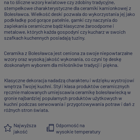
na to śliczne wzory kwiatowe czy zdobiny tradycyjne,
stempelkowe charakterystyczne dla ceramiki kamionkowej z
Bolesławca. Wielkość deski pozwala do wykorzystania jej jako
podkładkę pod gorące patelnie, garnki czy naczynia do
zapiekania ceramiczne bądź klasyczne żaroodporne i
metalowe, których każda gospodyni czy kucharz w swoich
szafkach kuchennych posiadają tuziny.
Ceramika z Bolesławca jest ceniona za swoje niepowtarzalne
wzory oraz wysoką jakość wykonania, co czyni tę deskę
doskonałym wyborem dla miłośników tradycji i piękna.
Klasyczne dekoracja nadadzą charakteru i wdzięku wystrojowi
wnętrza Twojej kuchni. Styl i klasa produktów ceramicznych
ręcznie malowanych umiejscawia ceramikę bolesławiecką w
gronie najbardziej popularnych produktów użytkowych w
kuchni podczas serwowania i przygotowywania potraw i dań z
różnych stron świata.
Najwyższa
Odporność na
jakość
wysokie temperatury