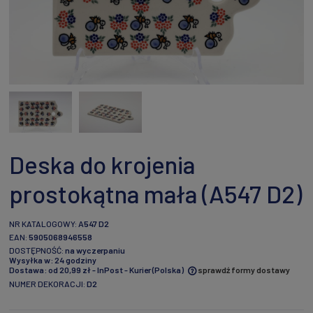
Deska do krojenia
prostokątna mała (A547 D2)
NR KATALOGOWY:
A547 D2
EAN:
5905068946558
DOSTĘPNOŚĆ:
na wyczerpaniu
Wysyłka w:
24 godziny
Dostawa:
od 20,99 zł
- InPost - Kurier
(Polska)
sprawdź formy dostawy
NUMER DEKORACJI:
D2
Cena nie zawiera ewentualnych kosztów płatności