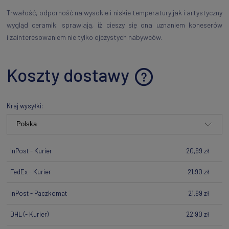
Trwałość, odporność na wysokie i niskie temperatury jak i artystyczny
wygląd ceramiki sprawiają, iż cieszy się ona uznaniem koneserów
i zainteresowaniem nie tylko ojczystych nabywców.
Koszty dostawy
Cena nie zawiera ewentualnych kosztów płatności
Kraj wysyłki:
InPost - Kurier
20,99 zł
FedEx - Kurier
21,90 zł
InPost - Paczkomat
21,99 zł
DHL
(- Kurier)
22,90 zł