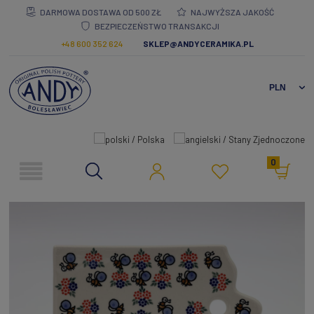
DARMOWA DOSTAWA OD 500 ZŁ
NAJWYŻSZA JAKOŚĆ
BEZPIECZEŃSTWO TRANSAKCJI
+48 600 352 624
SKLEP@ANDYCERAMIKA.PL
0