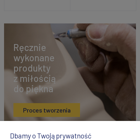
Powiadom o dostępności
Powiadom o dostępności
Ręcznie
wykonane
produkty
z miłością
do piękna
Proces tworzenia
Dbamy o Twoją prywatność