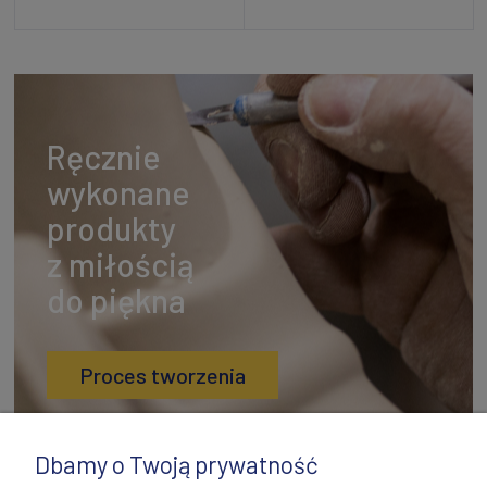
Powiadom o dostępności
Dodaj do koszyka
Ręcznie
wykonane
produkty
z miłością
do piękna
Proces tworzenia
Dbamy o Twoją prywatność