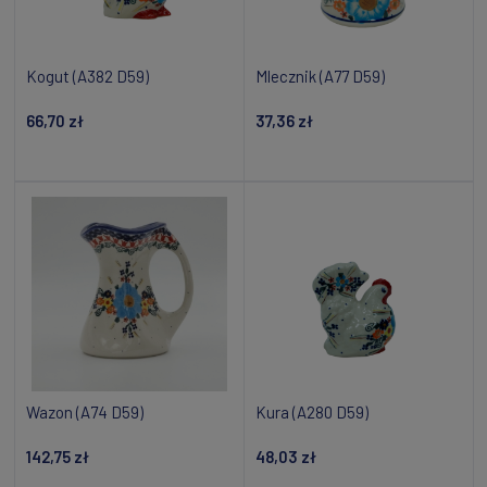
Kogut (A382 D59)
Mlecznik (A77 D59)
66,70 zł
37,36 zł
Powiadom o dostępności
Dodaj do koszyka
Wazon (A74 D59)
Kura (A280 D59)
142,75 zł
48,03 zł