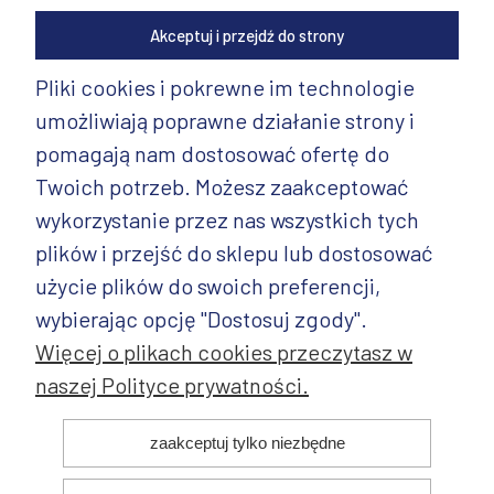
Akceptuj i przejdź do strony
Pliki cookies i pokrewne im technologie
umożliwiają poprawne działanie strony i
INFORMACJE
pomagają nam dostosować ofertę do
PRODUKTY
Twoich potrzeb. Możesz zaakceptować
wykorzystanie przez nas wszystkich tych
PRODUKTY CD.
plików i przejść do sklepu lub dostosować
POZOSTAŁE
użycie plików do swoich preferencji,
wybierając opcję "Dostosuj zgody".
Więcej o plikach cookies przeczytasz w
naszej Polityce prywatności.
© 2025 ANDY Ceramika. Wszystkie prawa zastrzeżone. Projekt i
zaakceptuj tylko niezbędne
realizacja: