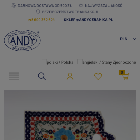
DARMOWA DOSTAWA OD 500 ZŁ
NAJWYŻSZA JAKOŚĆ
BEZPIECZEŃSTWO TRANSAKCJI
+48 600 352 624
SKLEP@ANDYCERAMIKA.PL
0