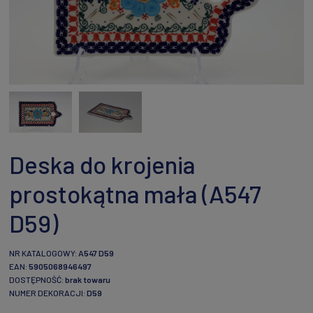
Deska do krojenia
prostokątna mała (A547
D59)
NR KATALOGOWY:
A547 D59
EAN:
5905068946497
DOSTĘPNOŚĆ:
brak towaru
NUMER DEKORACJI:
D59