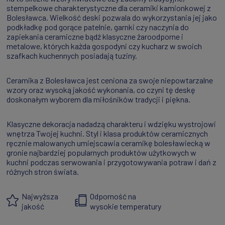
stempelkowe charakterystyczne dla ceramiki kamionkowej z
Bolesławca. Wielkość deski pozwala do wykorzystania jej jako
podkładkę pod gorące patelnie, garnki czy naczynia do
zapiekania ceramiczne bądź klasyczne żaroodporne i
metalowe, których każda gospodyni czy kucharz w swoich
szafkach kuchennych posiadają tuziny.
Ceramika z Bolesławca jest ceniona za swoje niepowtarzalne
wzory oraz wysoką jakość wykonania, co czyni tę deskę
doskonałym wyborem dla miłośników tradycji i piękna.
Klasyczne dekoracja nadadzą charakteru i wdzięku wystrojowi
wnętrza Twojej kuchni. Styl i klasa produktów ceramicznych
ręcznie malowanych umiejscawia ceramikę bolesławiecką w
gronie najbardziej popularnych produktów użytkowych w
kuchni podczas serwowania i przygotowywania potraw i dań z
różnych stron świata.
Najwyższa
Odporność na
jakość
wysokie temperatury