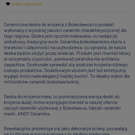
poleć znajomemu
Ceramiczna deska do krojenia z Bolesławca to produkt
wykonany z wysokiej jakości ceramiki charakterystycznej dla
tego regionu. Deska jest ręcznie malowana, co nadaje jej
unikatowy, tradycyjny wzór. Ceramika bolesławiecka słynie z
trwałości i odporności na uszkodzenia, co sprawia, że nasza
deska będzie służyć przez wiele lat. Produkt jest również łatwy
w utrzymaniu czystości, ponieważ ceramika nie wchłania
zapachów. Doskonale sprawdzi się podczas krojenia różnego
rodzaju produktów. Dodatkowym atutem jest też estetyczny
wygląd, który nada elegancji każdej kuchni. To idealny wybór dla
miłośników ceramiki bolesławieckiej.
Deska do krojenia mała, to pomniejszona wersja deski do
krojenia dużej, która występuje również w naszej ofercie
naczyń ceramiki użytkowej z Bolesławca, fabryki ceramiki
marki, ANDY Ceramika.
Rewelacyjnie prezentuje się jako dekoracja ściany, pozwalają
na to śliczne wzory kwiatowe czy zdobiny tradycyjne,