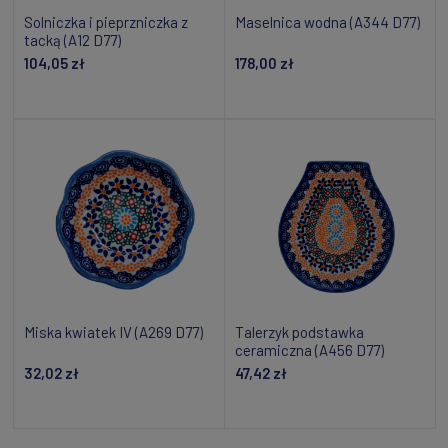
Solniczka i pieprzniczka z
Maselnica wodna (A344 D77)
tacką (A12 D77)
104,05 zł
178,00 zł
Dodaj do koszyka
Powiadom o dostępności
Miska kwiatek IV (A269 D77)
Talerzyk podstawka
ceramiczna (A456 D77)
32,02 zł
47,42 zł
Powiadom o dostępności
Dodaj do koszyka