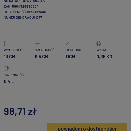
NR KATALOGOWY:
A94 D77
EAN:
5904326590304
DOSTĘPNOŚĆ:
brak towaru
NUMER DEKORACJI:
D77
WYSOKOŚĆ
SZEROKOŚĆ
DŁUGOŚĆ
WAGA
13 CM
9,5 CM
11CM
0,35 KG
POJEMNOŚĆ
0,4 L
98,71 zł
powiadom o dostępności