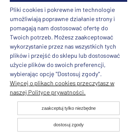
Pliki cookies i pokrewne im technologie
umożliwiają poprawne działanie strony i
INFORMACJE
pomagają nam dostosować ofertę do
PRODUKTY
Twoich potrzeb. Możesz zaakceptować
wykorzystanie przez nas wszystkich tych
PRODUKTY CD.
plików i przejść do sklepu lub dostosować
POZOSTAŁE
użycie plików do swoich preferencji,
wybierając opcję "Dostosuj zgody".
Więcej o plikach cookies przeczytasz w
naszej Polityce prywatności.
© 2025 ANDY Ceramika. Wszystkie prawa zastrzeżone. Projekt i
zaakceptuj tylko niezbędne
realizacja:
dostosuj zgody