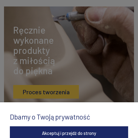
Ręcznie
wykonane
produkty
z miłością
do piękna
Proces tworzenia
Dbamy o Twoją prywatność
Akceptuj i przejdź do strony