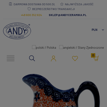
DARMOWA DOSTAWA OD 500 ZŁ
NAJWYŻSZA JAKOŚĆ
BEZPIECZEŃSTWO TRANSAKCJI
+48 600 352 624
SKLEP@ANDYCERAMIKA.PL
0