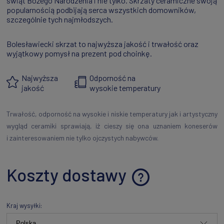
świąt Bożego Narodzenia i nie tylko. Skrzaty ceramiczne swoją
popularnością podbijają serca wszystkich domowników,
szczególnie tych najmłodszych.
Bolesławiecki skrzat to najwyższa jakość i trwałość oraz
wyjątkowy pomysł na prezent pod choinkę.
Najwyższa
Odporność na
jakość
wysokie temperatury
Trwałość, odporność na wysokie i niskie temperatury jak i artystyczny
wygląd ceramiki sprawiają, iż cieszy się ona uznaniem koneserów
i zainteresowaniem nie tylko ojczystych nabywców.
Koszty dostawy
Cena nie zawiera ewentualnych kosztów płatności
Kraj wysyłki: