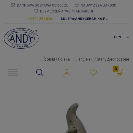
DARMOWA DOSTAWA OD 500 ZŁ
NAJWYŻSZA JAKOŚĆ
BEZPIECZEŃSTWO TRANSAKCJI
+48 600 352 624
SKLEP@ANDYCERAMIKA.PL
0