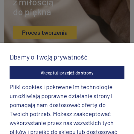
z miłością
do piękna
Proces tworzenia
Dbamy o Twoją prywatność
Akceptuj i przejdź do strony
Pliki cookies i pokrewne im technologie
umożliwiają poprawne działanie strony i
INFORMACJE
pomagają nam dostosować ofertę do
PRODUKTY
Twoich potrzeb. Możesz zaakceptować
wykorzystanie przez nas wszystkich tych
PRODUKTY CD.
plików i przejść do sklepu lub dostosować