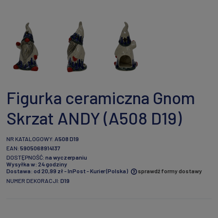
Figurka ceramiczna Gnom
Skrzat ANDY (A508 D19)
NR KATALOGOWY:
A508 D19
EAN:
5905068914137
DOSTĘPNOŚĆ:
na wyczerpaniu
Wysyłka w:
24 godziny
Dostawa:
od 20,99 zł
- InPost - Kurier
(Polska)
sprawdź formy dostawy
NUMER DEKORACJI:
D19
Cena nie zawiera ewentualnych kosztów płatności