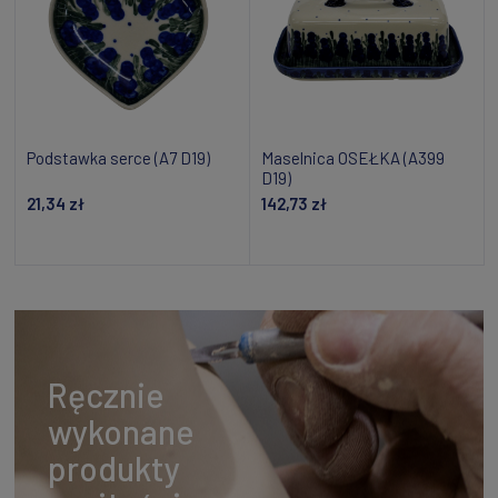
Podstawka serce (A7 D19)
Maselnica OSEŁKA (A399
D19)
21,34 zł
142,73 zł
Dodaj do koszyka
Dodaj do koszyka
Ręcznie
wykonane
produkty