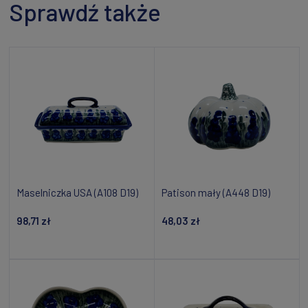
Sprawdź także
Maselniczka USA (A108 D19)
Patison mały (A448 D19)
98,71 zł
48,03 zł
Powiadom o dostępności
Dodaj do koszyka