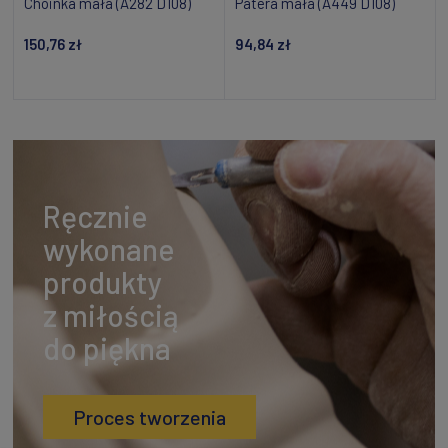
Choinka mała (A282 D108)
Patera mała (A449 D108)
150,76 zł
94,84 zł
Dodaj do koszyka
Powiadom o dostępności
Ręcznie
wykonane
produkty
z miłością
do piękna
Proces tworzenia