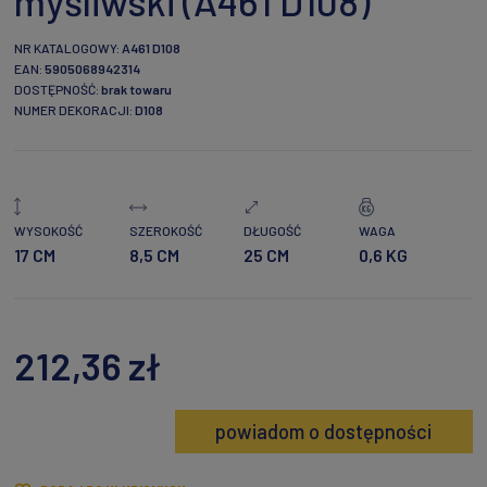
myśliwski (A461 D108)
NR KATALOGOWY:
A461 D108
EAN:
5905068942314
DOSTĘPNOŚĆ:
brak towaru
NUMER DEKORACJI:
D108
WYSOKOŚĆ
SZEROKOŚĆ
DŁUGOŚĆ
WAGA
17 CM
8,5 CM
25 CM
0,6 KG
212,36 zł
powiadom o dostępności