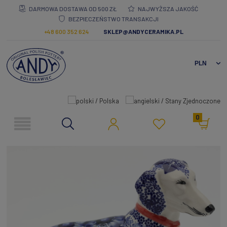
DARMOWA DOSTAWA OD 500 ZŁ
NAJWYŻSZA JAKOŚĆ
BEZPIECZEŃSTWO TRANSAKCJI
+48 600 352 624
SKLEP@ANDYCERAMIKA.PL
0