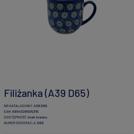
Filiżanka (A39 D65)
NR KATALOGOWY:
A39 D65
EAN:
5904326505315
DOSTĘPNOŚĆ:
brak towaru
NUMER DEKORACJI:
D65