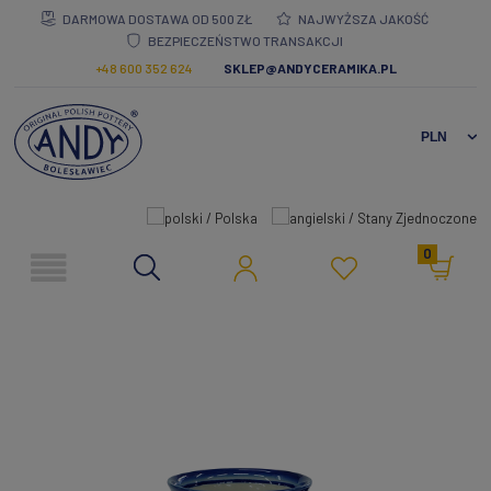
DARMOWA DOSTAWA OD 500 ZŁ
NAJWYŻSZA JAKOŚĆ
BEZPIECZEŃSTWO TRANSAKCJI
+48 600 352 624
SKLEP@ANDYCERAMIKA.PL
0