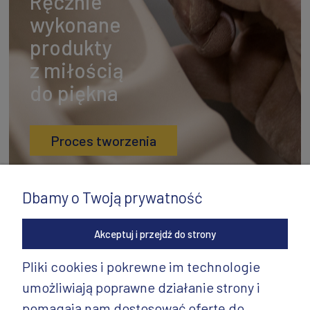
Ręcznie
wykonane
produkty
z miłością
do piękna
Proces tworzenia
Dbamy o Twoją prywatność
Akceptuj i przejdź do strony
Pliki cookies i pokrewne im technologie
umożliwiają poprawne działanie strony i
INFORMACJE
pomagają nam dostosować ofertę do