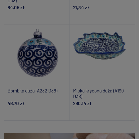
D38)
84,05 zł
21,34 zł
Powiadom o dostępności
Dodaj do koszyka
Bombka duża (A232 D38)
Miska kręcona duża (A190
D38)
46,70 zł
260,14 zł
Powiadom o dostępności
Dodaj do koszyka