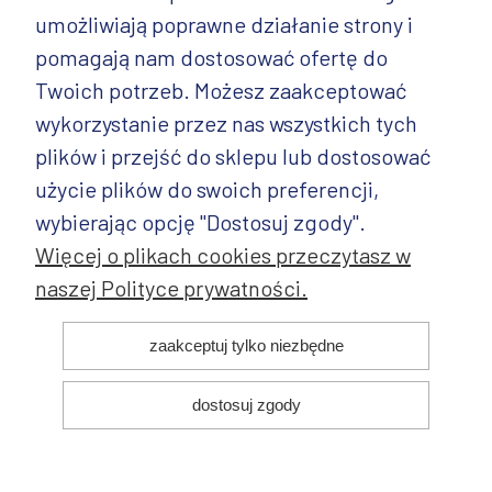
umożliwiają poprawne działanie strony i
INFORMACJE
pomagają nam dostosować ofertę do
PRODUKTY
Twoich potrzeb. Możesz zaakceptować
wykorzystanie przez nas wszystkich tych
PRODUKTY CD.
plików i przejść do sklepu lub dostosować
POZOSTAŁE
użycie plików do swoich preferencji,
wybierając opcję "Dostosuj zgody".
Więcej o plikach cookies przeczytasz w
naszej Polityce prywatności.
© 2025 ANDY Ceramika. Wszystkie prawa zastrzeżone. Projekt i
zaakceptuj tylko niezbędne
realizacja:
dostosuj zgody