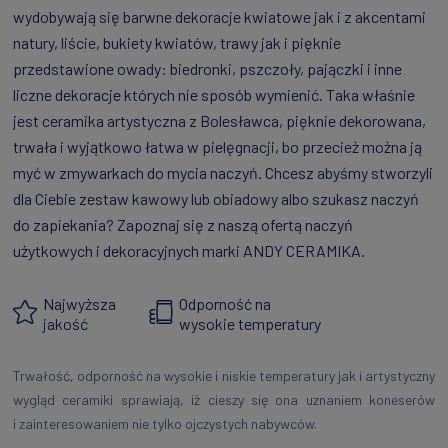
wydobywają się barwne dekoracje kwiatowe jak i z akcentami
natury, liście, bukiety kwiatów, trawy jak i pięknie
przedstawione owady: biedronki, pszczoły, pajączki i inne
liczne dekoracje których nie sposób wymienić. Taka właśnie
jest ceramika artystyczna z Bolesławca, pięknie dekorowana,
trwała i wyjątkowo łatwa w pielęgnacji, bo przecież można ją
myć w zmywarkach do mycia naczyń. Chcesz abyśmy stworzyli
dla Ciebie zestaw kawowy lub obiadowy albo szukasz naczyń
do zapiekania? Zapoznaj się z naszą ofertą naczyń
użytkowych i dekoracyjnych marki ANDY CERAMIKA.
Najwyższa
Odporność na
jakość
wysokie temperatury
Trwałość, odporność na wysokie i niskie temperatury jak i artystyczny
wygląd ceramiki sprawiają, iż cieszy się ona uznaniem koneserów
i zainteresowaniem nie tylko ojczystych nabywców.