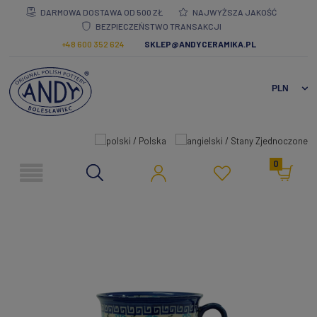
DARMOWA DOSTAWA OD 500 ZŁ
NAJWYŻSZA JAKOŚĆ
BEZPIECZEŃSTWO TRANSAKCJI
+48 600 352 624
SKLEP@ANDYCERAMIKA.PL
0