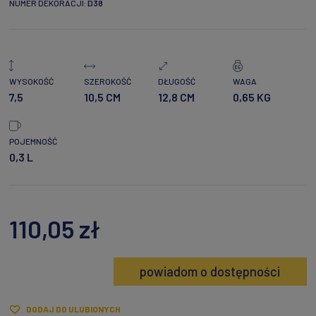
NUMER DEKORACJI:
D38
WYSOKOŚĆ
SZEROKOŚĆ
DŁUGOŚĆ
WAGA
7,5
10,5 CM
12,8 CM
0,65 KG
POJEMNOŚĆ
0,3 L
110,05 zł
powiadom o dostępności
DODAJ DO ULUBIONYCH