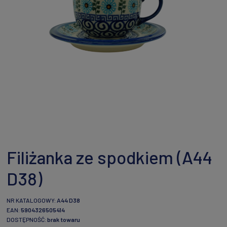
Filiżanka ze spodkiem (A44
D38)
NR KATALOGOWY:
A44 D38
EAN:
5904326505414
DOSTĘPNOŚĆ:
brak towaru