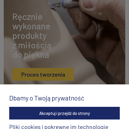
Ręcznie
wykonane
produkty
z miłością
do piękna
Proces tworzenia
Dbamy o Twoją prywatność
Akceptuj i przejdź do strony
Pliki cookies i pokrewne im technologie