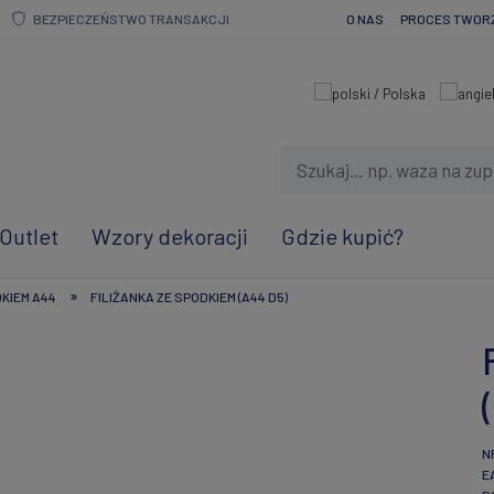
BEZPIECZEŃSTWO TRANSAKCJI
O NAS
PROCES TWOR
Outlet
Wzory dekoracji
Gdzie kupić?
»
DKIEM A44
FILIŻANKA ZE SPODKIEM (A44 D5)
N
E