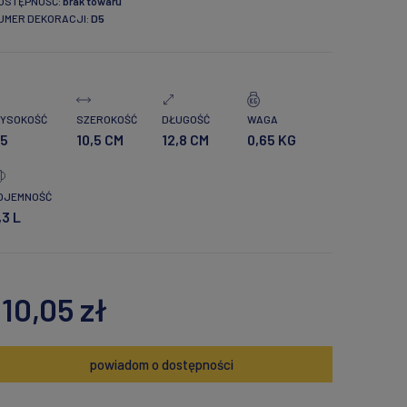
OSTĘPNOŚĆ:
brak towaru
UMER DEKORACJI:
D5
YSOKOŚĆ
SZEROKOŚĆ
DŁUGOŚĆ
WAGA
,5
10,5 CM
12,8 CM
0,65 KG
OJEMNOŚĆ
,3 L
110,05 zł
powiadom o dostępności