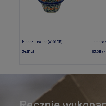
Miseczka na sos (A109 D5)
Lampka d
24,01 zł
112,06 zł
Dodaj do koszyka
Ręcznie wykona