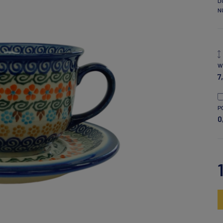
D
N
W
7
P
0