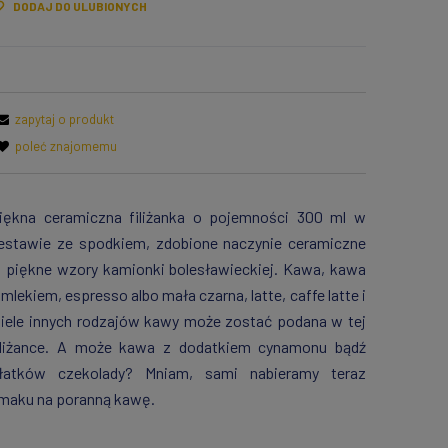
DODAJ DO ULUBIONYCH
zapytaj o produkt
poleć znajomemu
iękna ceramiczna filiżanka o pojemności 300 ml w
estawie ze spodkiem, zdobione naczynie ceramiczne
 piękne wzory kamionki bolesławieckiej. Kawa, kawa
 mlekiem, espresso albo mała czarna, latte, caffe latte i
iele innych rodzajów kawy może zostać podana w tej
iliżance. A może kawa z dodatkiem cynamonu bądź
łatków czekolady? Mniam, sami nabieramy teraz
maku na poranną kawę.