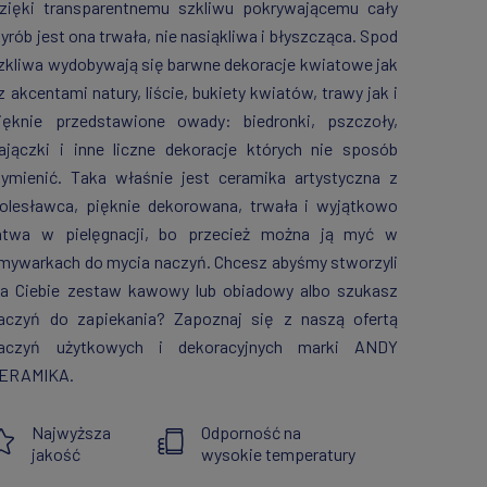
zięki transparentnemu szkliwu pokrywającemu cały
yrób jest ona trwała, nie nasiąkliwa i błyszcząca. Spod
zkliwa wydobywają się barwne dekoracje kwiatowe jak
 z akcentami natury, liście, bukiety kwiatów, trawy jak i
ięknie przedstawione owady: biedronki, pszczoły,
ajączki i inne liczne dekoracje których nie sposób
ymienić. Taka właśnie jest ceramika artystyczna z
olesławca, pięknie dekorowana, trwała i wyjątkowo
atwa w pielęgnacji, bo przecież można ją myć w
mywarkach do mycia naczyń. Chcesz abyśmy stworzyli
la Ciebie zestaw kawowy lub obiadowy albo szukasz
aczyń do zapiekania? Zapoznaj się z naszą ofertą
aczyń użytkowych i dekoracyjnych marki ANDY
ERAMIKA.
Najwyższa
Odporność na
jakość
wysokie temperatury