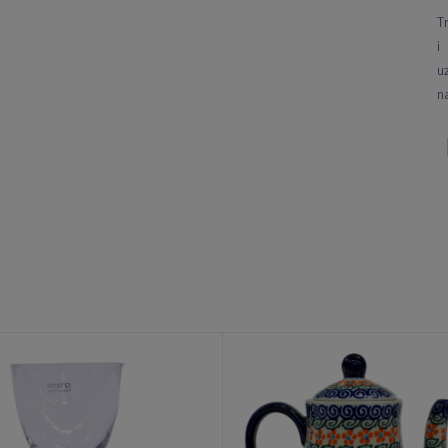
T
i
u
n