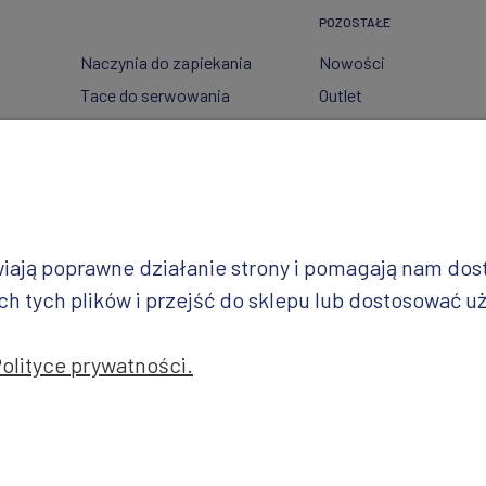
POZOSTAŁE
Naczynia do zapiekania
Nowości
Tace do serwowania
Outlet
Pojemniki
Wzory dekoracji
Garnki
Półmiski
i
Talerze
Miski
iwiają poprawne działanie strony i pomagają nam do
Wazy
 tych plików i przejść do sklepu lub dostosować uż
Polityce prywatności.
jekt i realizacja: