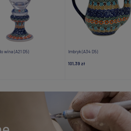
o wina (A21 D5)
Imbryk (A34 D5)
101,39 zł
Powiadom o dostępności
Powiadom o dostępnośc
ne