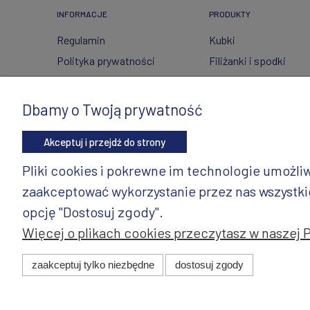
INFORMACJE
PRODUKTY
Regulamin
Kubki
Polityka prywatności
Filiżanki i spodki
FAQ
Ceramika ze szkłem
Wysyłka i zwroty
Czajniki
Dbamy o Twoją prywatność
Metody płatności
Wyposażenie kuchni
Akceptuj i przejdź do strony
Twoje zamówienia
Artykuły dekoracyjne 
świąteczne
Ustawienia konta
Pliki cookies i pokrewne im technologie umożl
Wazony
Gdzie kupić?
zaakceptować wykorzystanie przez nas wszystkich
Dzbanki
opcję "Dostosuj zgody".
Więcej o plikach cookies przeczytasz w naszej 
© 2025 ANDY Ceramika. Wszystkie prawa zastrzeżone. Pro
zaakceptuj tylko niezbędne
dostosuj zgody