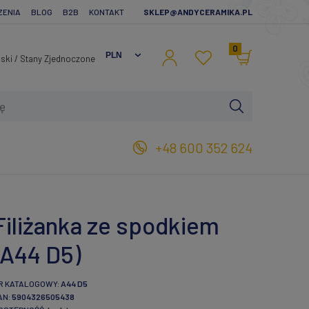
ZENIA
BLOG
B2B
KONTAKT
SKLEP@ANDYCERAMIKA.PL
0
+48 600 352 624
Filiżanka ze spodkiem
(A44 D5)
R KATALOGOWY:
A44 D5
AN:
5904326505438