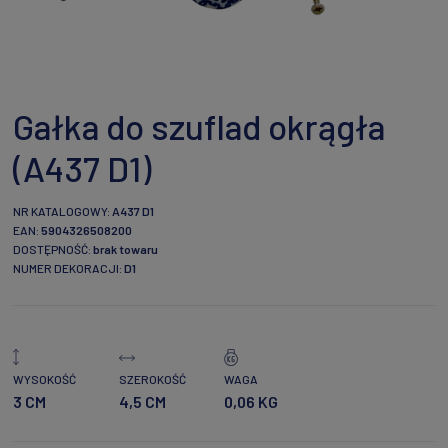
Gałka do szuflad okrągła
(A437 D1)
NR KATALOGOWY:
A437 D1
EAN:
5904326508200
DOSTĘPNOŚĆ:
brak towaru
NUMER DEKORACJI:
D1
WYSOKOŚĆ
SZEROKOŚĆ
WAGA
3 CM
4,5 CM
0,06 KG