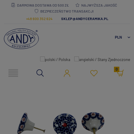
DARMOWA DOSTAWA OD 500 ZŁ
NAJWYŻSZA JAKOŚĆ
BEZPIECZEŃSTWO TRANSAKCJI
+48 600 352 624
SKLEP@ANDYCERAMIKA.PL
0