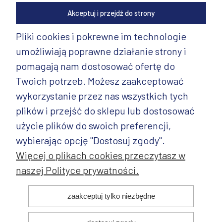
Akceptuj i przejdź do strony
Pliki cookies i pokrewne im technologie
umożliwiają poprawne działanie strony i
INFORMACJE
pomagają nam dostosować ofertę do
PRODUKTY
Twoich potrzeb. Możesz zaakceptować
wykorzystanie przez nas wszystkich tych
PRODUKTY CD.
plików i przejść do sklepu lub dostosować
POZOSTAŁE
użycie plików do swoich preferencji,
wybierając opcję "Dostosuj zgody".
Więcej o plikach cookies przeczytasz w
naszej Polityce prywatności.
© 2025 ANDY Ceramika. Wszystkie prawa zastrzeżone. Projekt i
zaakceptuj tylko niezbędne
realizacja: