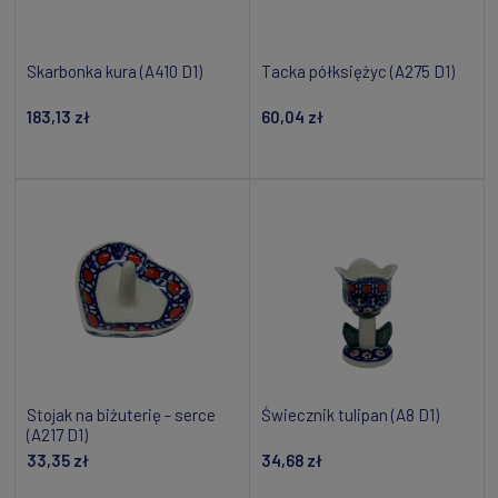
Skarbonka kura (A410 D1)
Tacka półksiężyc (A275 D1)
183,13 zł
60,04 zł
Powiadom o dostępności
Dodaj do koszyka
Stojak na biżuterię - serce
Świecznik tulipan (A8 D1)
(A217 D1)
33,35 zł
34,68 zł