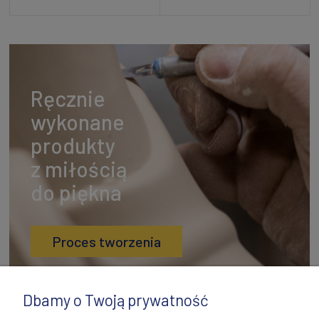
Dodaj do koszyka
Powiadom o dostępności
Ręcznie
wykonane
produkty
z miłością
do piękna
Proces tworzenia
Dbamy o Twoją prywatność