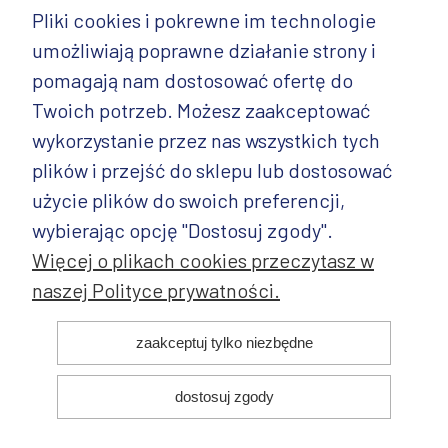
Pliki cookies i pokrewne im technologie
umożliwiają poprawne działanie strony i
INFORMACJE
pomagają nam dostosować ofertę do
PRODUKTY
Twoich potrzeb. Możesz zaakceptować
wykorzystanie przez nas wszystkich tych
PRODUKTY CD.
plików i przejść do sklepu lub dostosować
POZOSTAŁE
użycie plików do swoich preferencji,
wybierając opcję "Dostosuj zgody".
Więcej o plikach cookies przeczytasz w
naszej Polityce prywatności.
© 2025 ANDY Ceramika. Wszystkie prawa zastrzeżone. Projekt i
zaakceptuj tylko niezbędne
realizacja:
dostosuj zgody