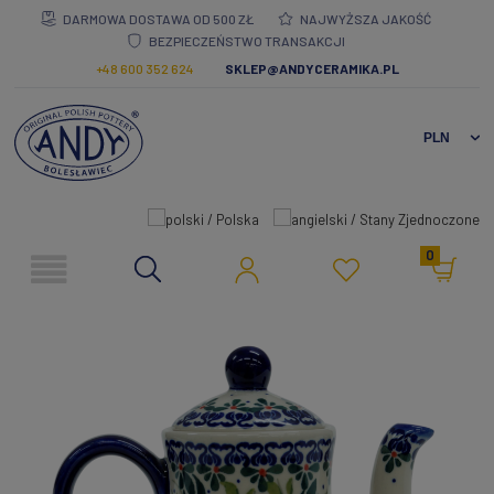
DARMOWA DOSTAWA OD 500 ZŁ
NAJWYŻSZA JAKOŚĆ
BEZPIECZEŃSTWO TRANSAKCJI
+48 600 352 624
SKLEP@ANDYCERAMIKA.PL
0