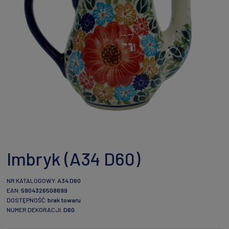
Imbryk (A34 D60)
NR KATALOGOWY:
A34 D60
EAN:
5904326508699
DOSTĘPNOŚĆ:
brak towaru
NUMER DEKORACJI:
D60