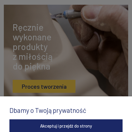
Ręcznie
wykonane
produkty
z miłością
do piękna
Proces tworzenia
Dbamy o Twoją prywatność
Akceptuj i przejdź do strony