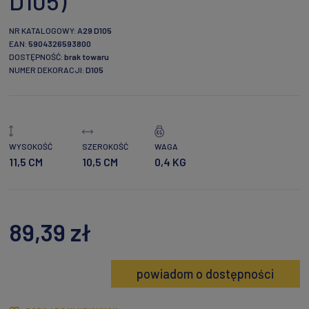
D105)
NR KATALOGOWY:
A29 D105
EAN:
5904326593800
DOSTĘPNOŚĆ:
brak towaru
NUMER DEKORACJI:
D105
WYSOKOŚĆ
SZEROKOŚĆ
WAGA
11,5 CM
10,5 CM
0,4 KG
89,39 zł
powiadom o dostępności