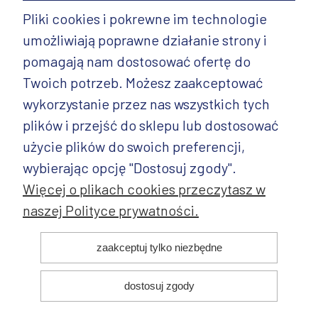
Pliki cookies i pokrewne im technologie
umożliwiają poprawne działanie strony i
INFORMACJE
pomagają nam dostosować ofertę do
PRODUKTY
Twoich potrzeb. Możesz zaakceptować
wykorzystanie przez nas wszystkich tych
PRODUKTY CD.
plików i przejść do sklepu lub dostosować
POZOSTAŁE
użycie plików do swoich preferencji,
wybierając opcję "Dostosuj zgody".
Więcej o plikach cookies przeczytasz w
naszej Polityce prywatności.
© 2025 ANDY Ceramika. Wszystkie prawa zastrzeżone. Projekt i
zaakceptuj tylko niezbędne
realizacja:
dostosuj zgody