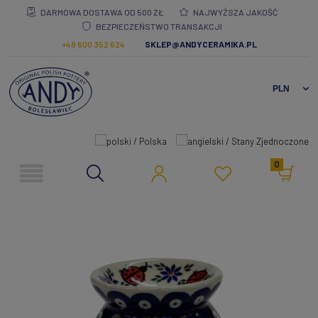
DARMOWA DOSTAWA OD 500 ZŁ
NAJWYŻSZA JAKOŚĆ
BEZPIECZEŃSTWO TRANSAKCJI
+48 600 352 624
SKLEP@ANDYCERAMIKA.PL
0