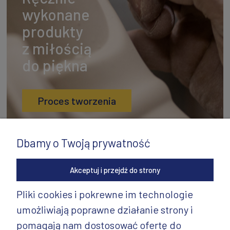
wykonane
produkty
z miłością
do piękna
Proces tworzenia
Dbamy o Twoją prywatność
Akceptuj i przejdź do strony
Pliki cookies i pokrewne im technologie
umożliwiają poprawne działanie strony i
INFORMACJE
pomagają nam dostosować ofertę do