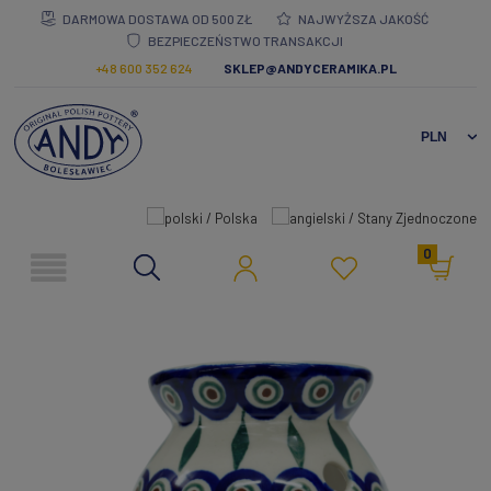
DARMOWA DOSTAWA OD 500 ZŁ
NAJWYŻSZA JAKOŚĆ
BEZPIECZEŃSTWO TRANSAKCJI
+48 600 352 624
SKLEP@ANDYCERAMIKA.PL
0