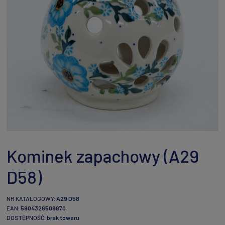
Kominek zapachowy (A29
D58)
NR KATALOGOWY:
A29 D58
EAN:
5904326509870
DOSTĘPNOŚĆ:
brak towaru