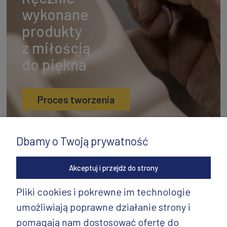
wykonane
produkty
z miłością
do piękna
Proces tworzenia
Dbamy o Twoją prywatność
Akceptuj i przejdź do strony
Pliki cookies i pokrewne im technologie
umożliwiają poprawne działanie strony i
INFORMACJE
pomagają nam dostosować ofertę do