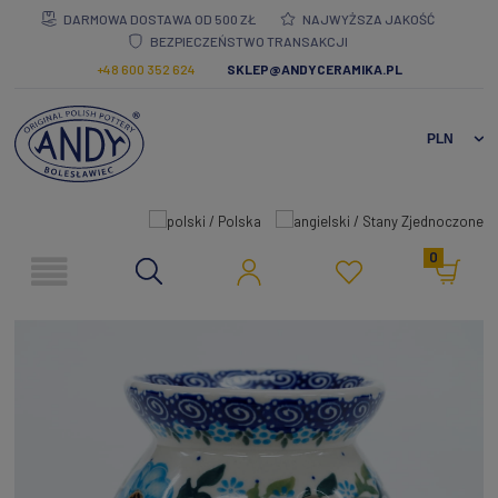
DARMOWA DOSTAWA OD 500 ZŁ
NAJWYŻSZA JAKOŚĆ
BEZPIECZEŃSTWO TRANSAKCJI
+48 600 352 624
SKLEP@ANDYCERAMIKA.PL
0