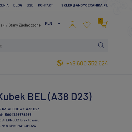
ZENIA
BLOG
B2B
KONTAKT
SKLEP@ANDYCERAMIKA.PL
0
+48 600 352 624
Kubek BEL (A38 D23)
R KATALOGOWY:
A38 D23
AN:
5904326578265
OSTĘPNOŚĆ:
brak towaru
UMER DEKORACJI:
D23