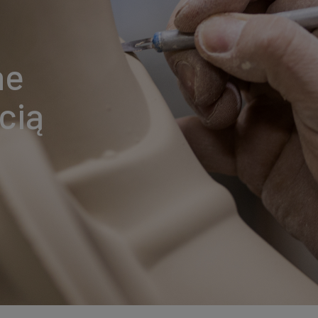
ne
cią