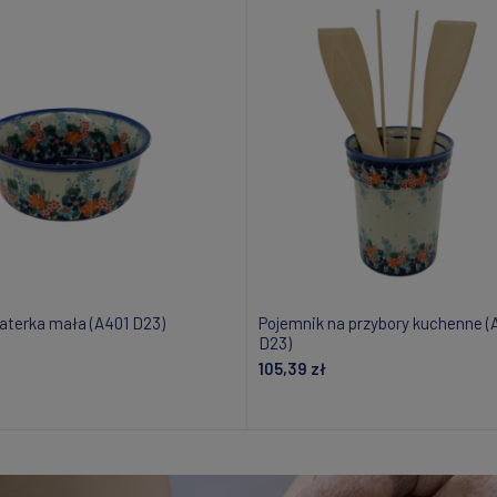
laterka mała (A401 D23)
Pojemnik na przybory kuchenne 
D23)
105,39 zł
Dodaj do koszyka
Powiadom o dostępnośc