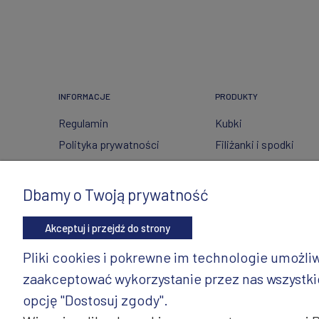
INFORMACJE
PRODUKTY
Regulamin
Kubki
Polityka prywatności
Filiżanki i spodki
FAQ
Ceramika ze szkłem
Wysyłka i zwroty
Czajniki
Dbamy o Twoją prywatność
Metody płatności
Wyposażenie kuchni
Akceptuj i przejdź do strony
Twoje zamówienia
Artykuły dekoracyjne 
świąteczne
Ustawienia konta
Pliki cookies i pokrewne im technologie umożl
Wazony
Gdzie kupić?
zaakceptować wykorzystanie przez nas wszystkich
Dzbanki
opcję "Dostosuj zgody".