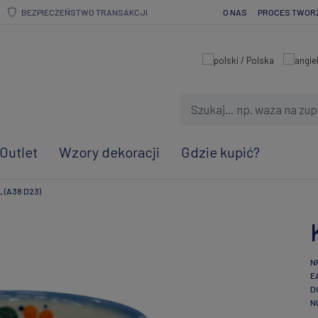
BEZPIECZEŃSTWO TRANSAKCJI
O NAS
PROCES TWOR
Outlet
Wzory dekoracji
Gdzie kupić?
 (A38 D23)
N
E
D
N