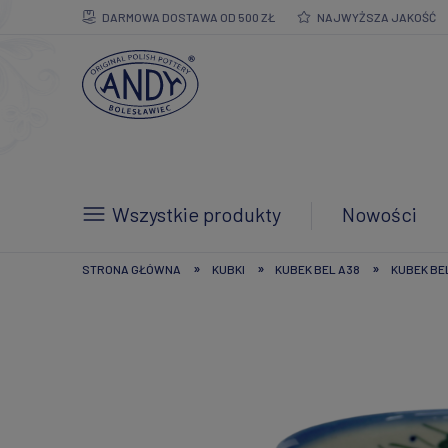
DARMOWA DOSTAWA OD 500 ZŁ
NAJWYŻSZA JAKOŚĆ
Wszystkie produkty
Nowości
»
»
»
STRONA GŁÓWNA
KUBKI
KUBEK BEL A38
KUBEK BEL