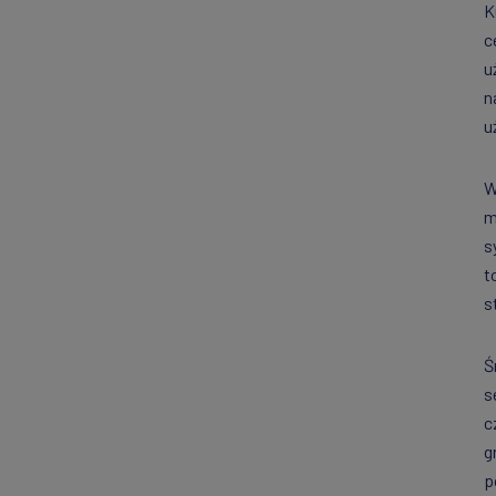
K
c
u
n
u
W
m
s
t
s
Ś
s
c
g
p