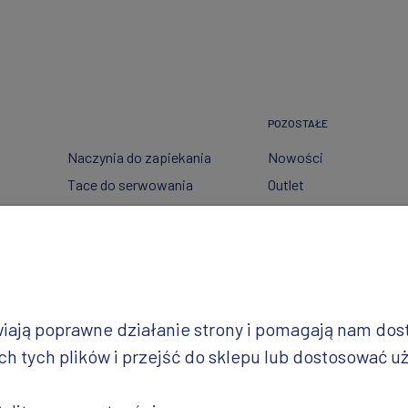
POZOSTAŁE
Naczynia do zapiekania
Nowości
Tace do serwowania
Outlet
Pojemniki
Wzory dekoracji
Garnki
Półmiski
i
Talerze
Miski
iwiają poprawne działanie strony i pomagają nam do
Wazy
 tych plików i przejść do sklepu lub dostosować uż