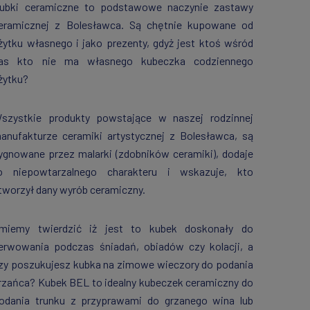
ubki ceramiczne to podstawowe naczynie zastawy
eramicznej z Bolesławca. Są chętnie kupowane od
żytku własnego i jako prezenty, gdyż jest ktoś wśród
as kto nie ma własnego kubeczka codziennego
żytku?
szystkie produkty powstające w naszej rodzinnej
anufakturze ceramiki artystycznej z Bolesławca, są
ygnowane przez malarki (zdobników ceramiki), dodaje
o niepowtarzalnego charakteru i wskazuje, kto
tworzył dany wyrób ceramiczny.
miemy twierdzić iż jest to kubek doskonały do
erwowania podczas śniadań, obiadów czy kolacji, a
zy poszukujesz kubka na zimowe wieczory do podania
rzańca? Kubek BEL to idealny kubeczek ceramiczny do
odania trunku z przyprawami do grzanego wina lub