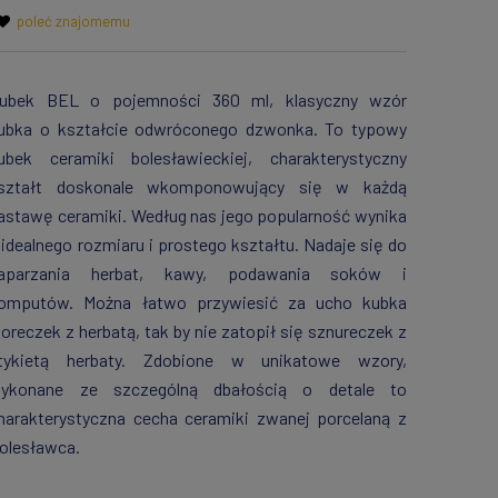
poleć znajomemu
ubek BEL o pojemności 360 ml, klasyczny wzór
ubka o kształcie odwróconego dzwonka. To typowy
ubek ceramiki bolesławieckiej, charakterystyczny
ształt doskonale wkomponowujący się w każdą
astawę ceramiki. Według nas jego popularność wynika
 idealnego rozmiaru i prostego kształtu. Nadaje się do
aparzania herbat, kawy, podawania soków i
omputów. Można łatwo przywiesić za ucho kubka
oreczek z herbatą, tak by nie zatopił się sznureczek z
tykietą herbaty. Zdobione w unikatowe wzory,
ykonane ze szczególną dbałością o detale to
harakterystyczna cecha ceramiki zwanej porcelaną z
olesławca.