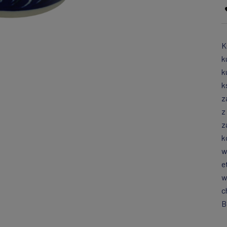
K
k
k
k
z
z
z
k
w
e
w
c
B