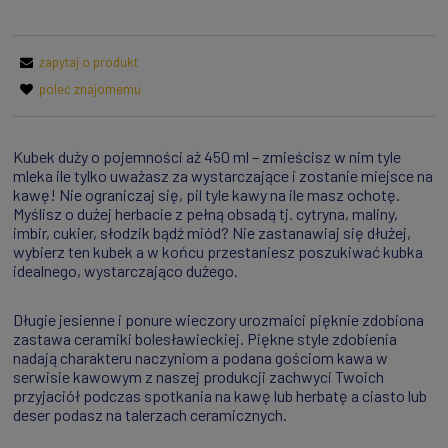
zapytaj o produkt
poleć znajomemu
Kubek duży o pojemności aż 450 ml – zmieścisz w nim tyle
mleka ile tylko uważasz za wystarczające i zostanie miejsce na
kawę! Nie ograniczaj się, pil tyle kawy na ile masz ochotę.
Myślisz o dużej herbacie z pełną obsadą tj. cytryna, maliny,
imbir, cukier, słodzik bądź miód? Nie zastanawiaj się dłużej,
wybierz ten kubek a w końcu przestaniesz poszukiwać kubka
idealnego, wystarczająco dużego.
Długie jesienne i ponure wieczory urozmaici pięknie zdobiona
zastawa ceramiki bolesławieckiej. Piękne style zdobienia
nadają charakteru naczyniom a podana gościom kawa w
serwisie kawowym z naszej produkcji zachwyci Twoich
przyjaciół podczas spotkania na kawę lub herbatę a ciasto lub
deser podasz na talerzach ceramicznych.