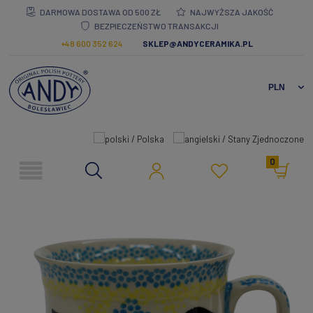
DARMOWA DOSTAWA OD 500 ZŁ
NAJWYŻSZA JAKOŚĆ
BEZPIECZEŃSTWO TRANSAKCJI
+48 600 352 624
SKLEP@ANDYCERAMIKA.PL
0