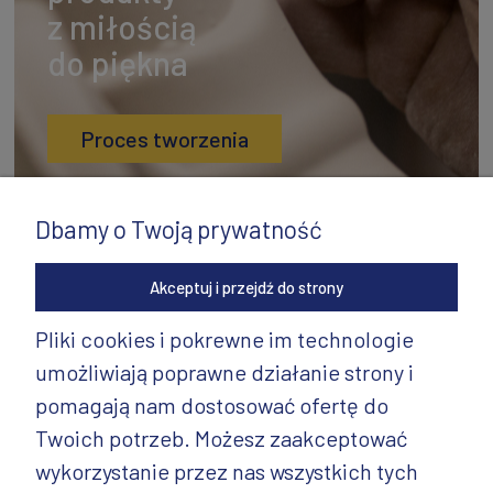
z miłością
do piękna
Proces tworzenia
Dbamy o Twoją prywatność
Akceptuj i przejdź do strony
Pliki cookies i pokrewne im technologie
umożliwiają poprawne działanie strony i
INFORMACJE
pomagają nam dostosować ofertę do
PRODUKTY
Twoich potrzeb. Możesz zaakceptować
wykorzystanie przez nas wszystkich tych
PRODUKTY CD.