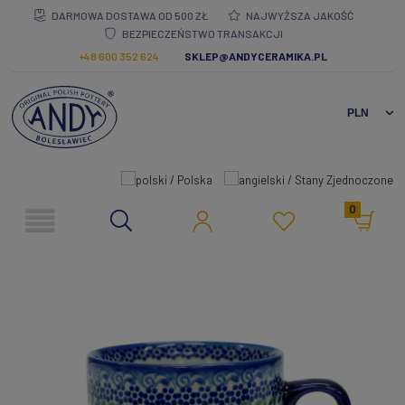
DARMOWA DOSTAWA OD 500 ZŁ
NAJWYŻSZA JAKOŚĆ
BEZPIECZEŃSTWO TRANSAKCJI
+48 600 352 624
SKLEP@ANDYCERAMIKA.PL
0