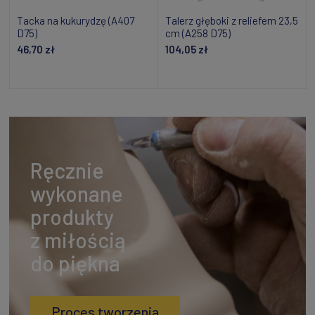
Tacka na kukurydzę (A407
Talerz głęboki z reliefem 23,5
D75)
cm (A258 D75)
46,70 zł
104,05 zł
Powiadom o dostępności
Powiadom o dostępności
Ręcznie
wykonane
produkty
z miłością
do piękna
Proces tworzenia