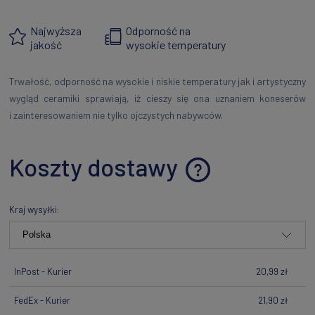
Najwyższa
Odporność na
jakość
wysokie temperatury
Trwałość, odporność na wysokie i niskie temperatury jak i artystyczny
wygląd ceramiki sprawiają, iż cieszy się ona uznaniem koneserów
i zainteresowaniem nie tylko ojczystych nabywców.
Koszty dostawy
Cena nie zawiera ewentualnych kosztów płatności
Kraj wysyłki:
InPost - Kurier
20,99 zł
FedEx - Kurier
21,90 zł