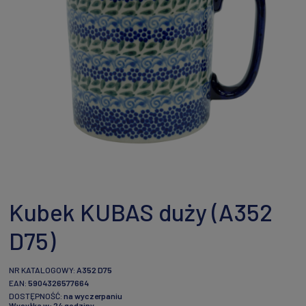
Kubek KUBAS duży (A352
D75)
NR KATALOGOWY:
A352 D75
EAN:
5904326577664
DOSTĘPNOŚĆ:
na wyczerpaniu
Wysyłka w:
24 godziny