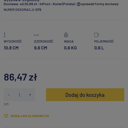
Dostawa:
od 20,99 zł
- InPost - Kurier
(Polska)
sprawdź formy dostawy
NUMER DEKORACJI:
D75
Cena nie zawiera ewentualnych kosztów płatności
WYSOKOŚĆ
SZEROKOŚĆ
WAGA
POJEMNOŚĆ
10,8 CM
9,6 CM
0,6 KG
0,6 L
86,47 zł
Dodaj do koszyka
-
+
szt.
DODAJ DO ULUBIONYCH