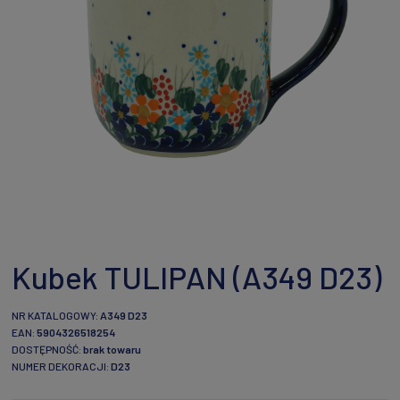
Kubek TULIPAN (A349 D23)
NR KATALOGOWY:
A349 D23
EAN:
5904326518254
DOSTĘPNOŚĆ:
brak towaru
NUMER DEKORACJI:
D23