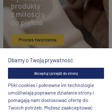
produkty
z miłością
do piękna
Proces tworzenia
Dbamy o Twoją prywatność
Akceptuj i przejdź do strony
Pliki cookies i pokrewne im technologie
umożliwiają poprawne działanie strony i
INFORMACJE
pomagają nam dostosować ofertę do
PRODUKTY
Twoich potrzeb. Możesz zaakceptować