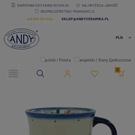
DARMOWA DOSTAWA OD 500 ZŁ
NAJWYŻSZA JAKOŚĆ
BEZPIECZEŃSTWO TRANSAKCJI
+48 600 352 624
SKLEP@ANDYCERAMIKA.PL
0