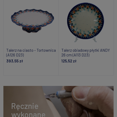
Talerz na ciasto - Tortownica
Talerz obiadowy płytki ANDY
(A126 D23)
26 cm (A113 D23)
393,55 zł
125,52 zł
Dodaj do koszyka
Dodaj do koszyka
Ręcznie
wykonane