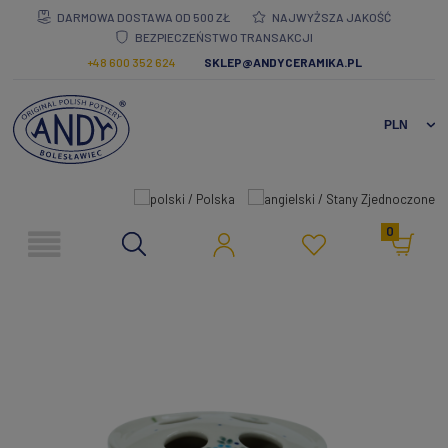
DARMOWA DOSTAWA OD 500 ZŁ
NAJWYŻSZA JAKOŚĆ
BEZPIECZEŃSTWO TRANSAKCJI
+48 600 352 624
SKLEP@ANDYCERAMIKA.PL
0