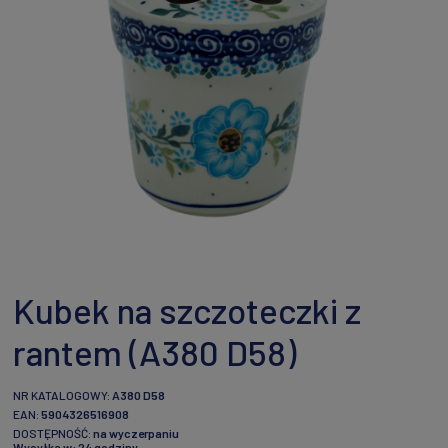
Kubek na szczoteczki z
rantem (A380 D58)
NR KATALOGOWY:
A380 D58
EAN:
5904326516908
DOSTĘPNOŚĆ:
na wyczerpaniu
Wysyłka w:
24 godziny