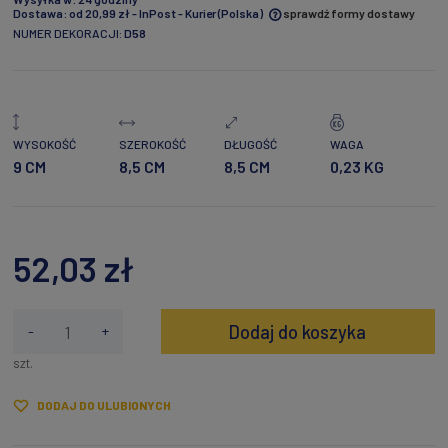
Dostawa:
od 20,99 zł
- InPost - Kurier
(Polska)
sprawdź formy dostawy
NUMER DEKORACJI:
D58
Cena nie zawiera ewentualnych kosztów płatności
WYSOKOŚĆ
SZEROKOŚĆ
DŁUGOŚĆ
WAGA
9 CM
8,5 CM
8,5 CM
0,23 KG
52,03 zł
Dodaj do koszyka
-
+
szt.
DODAJ DO ULUBIONYCH