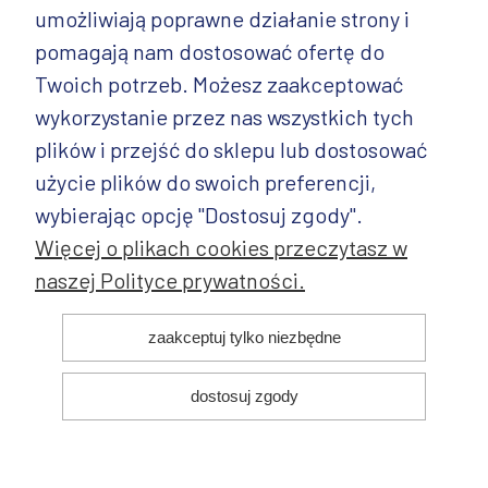
umożliwiają poprawne działanie strony i
INFORMACJE
pomagają nam dostosować ofertę do
PRODUKTY
Twoich potrzeb. Możesz zaakceptować
wykorzystanie przez nas wszystkich tych
PRODUKTY CD.
plików i przejść do sklepu lub dostosować
POZOSTAŁE
użycie plików do swoich preferencji,
wybierając opcję "Dostosuj zgody".
Więcej o plikach cookies przeczytasz w
naszej Polityce prywatności.
© 2025 ANDY Ceramika. Wszystkie prawa zastrzeżone. Projekt i
zaakceptuj tylko niezbędne
realizacja:
dostosuj zgody
pokaż pełną wersję strony