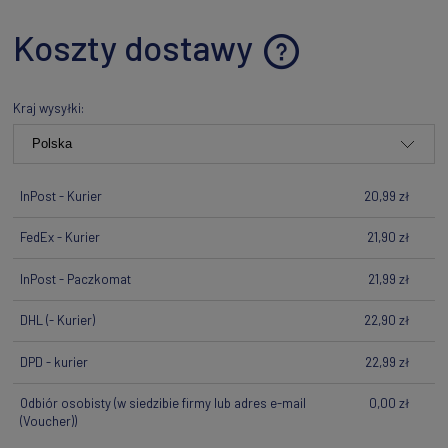
Koszty dostawy
Cena nie zawiera ewentualnych kosztów płatności
Kraj wysyłki:
InPost - Kurier
20,99 zł
FedEx - Kurier
21,90 zł
InPost - Paczkomat
21,99 zł
DHL
(- Kurier)
22,90 zł
DPD - kurier
22,99 zł
Odbiór osobisty
(w siedzibie firmy lub adres e-mail
0,00 zł
(Voucher))