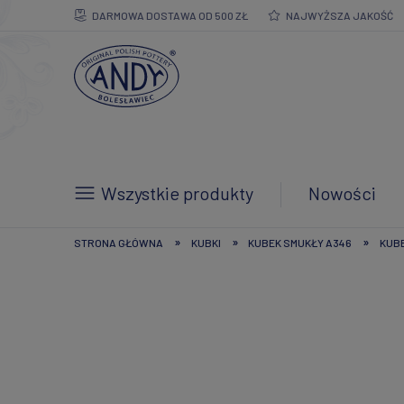
DARMOWA DOSTAWA OD 500 ZŁ
NAJWYŻSZA JAKOŚĆ
Wszystkie produkty
Nowości
»
»
»
STRONA GŁÓWNA
KUBKI
KUBEK SMUKŁY A346
KUBE