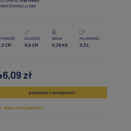
OSTĘPNOŚĆ:
brak towaru
UMER DEKORACJI:
D90
YSOKOŚĆ
DŁUGOŚĆ
WAGA
POJEMNOŚĆ
1,2 CM
8,6 CM
0,29 KG
0,3 L
46,09 zł
powiadom o dostępności
DODAJ DO ULUBIONYCH