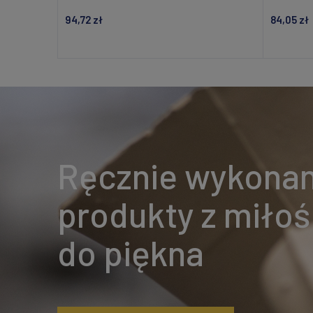
94,72 zł
84,05 zł
Powiadom o dostępności
Ręcznie wykona
produkty z miłoś
do piękna