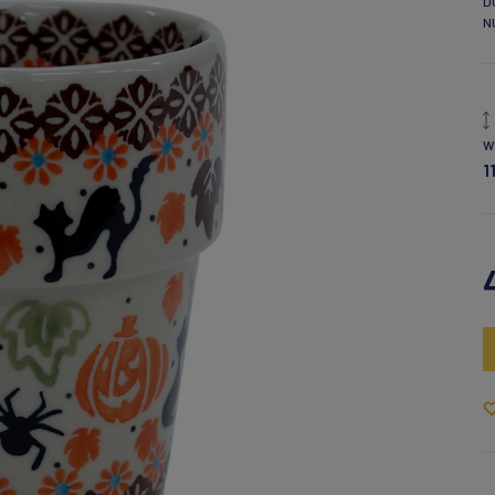
D
N
W
1