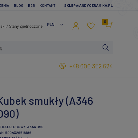
ZENIA
BLOG
B2B
KONTAKT
SKLEP@ANDYCERAMIKA.PL
0
+48 600 352 624
Kubek smukły (A346
D90)
R KATALOGOWY:
A346 D90
AN:
5904326518186