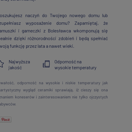
oszukujesz naczyń do Twojego nowego domu lub
zupełniasz wyposażenie domu? Zapamiętaj, że
arnuszki i garneczki z Bolesławca wkomponują się
dealnie dzięki różnorodności zdobień i będą spełniać
woją funkcję przez lata a nawet wieki.
Najwyższa
Odporność na
jakość
wysokie temperatury
rwałość, odporność na wysokie i niskie temperatury jak
 artystyczny wygląd ceramiki sprawiają, iż cieszy się ona
znaniem koneserów i zainteresowaniem nie tylko ojczystych
abywców.