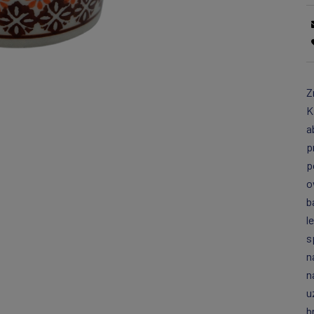
Z
K
a
p
p
o
b
l
s
n
n
u
b