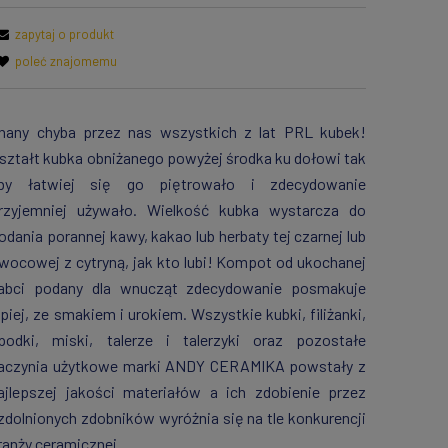
zapytaj o produkt
poleć znajomemu
nany chyba przez nas wszystkich z lat PRL kubek!
ształt kubka obniżanego powyżej środka ku dołowi tak
by łatwiej się go piętrowało i zdecydowanie
rzyjemniej używało. Wielkość kubka wystarcza do
odania porannej kawy, kakao lub herbaty tej czarnej lub
wocowej z cytryną, jak kto lubi! Kompot od ukochanej
abci podany dla wnucząt zdecydowanie posmakuje
epiej, ze smakiem i urokiem. Wszystkie kubki, filiżanki,
podki, miski, talerze i talerzyki oraz pozostałe
aczynia użytkowe marki ANDY CERAMIKA powstały z
ajlepszej jakości materiałów a ich zdobienie przez
zdolnionych zdobników wyróżnia się na tle konkurencji
ranży ceramicznej.