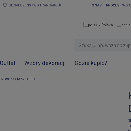
BEZPIECZEŃSTWO TRANSAKCJI
O NAS
PROCES TWOR
Outlet
Wzory dekoracji
Gdzie kupić?
K SMUKŁY (A346 D90)
N
E