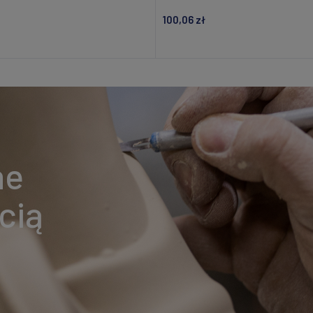
100,06 zł
Powiadom o dostępności
Dodaj do koszyka
ne
cią