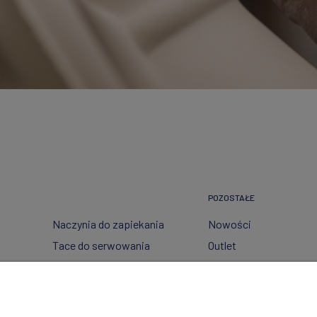
POZOSTAŁE
Naczynia do zapiekania
Nowości
Tace do serwowania
Outlet
Pojemniki
Wzory dekoracji
Garnki
Półmiski