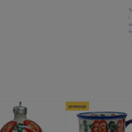
T
i
u
n
promocja