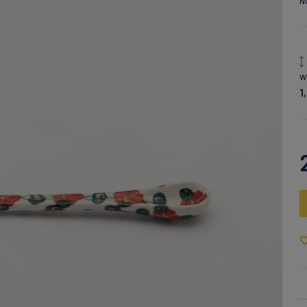
N
W
1