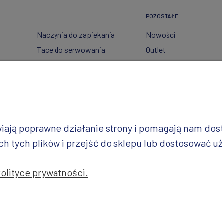
POZOSTAŁE
Naczynia do zapiekania
Nowości
Tace do serwowania
Outlet
Pojemniki
Wzory dekoracji
Garnki
Półmiski
i
Talerze
Miski
iwiają poprawne działanie strony i pomagają nam do
Wazy
 tych plików i przejść do sklepu lub dostosować uż
Polityce prywatności.
jekt i realizacja: