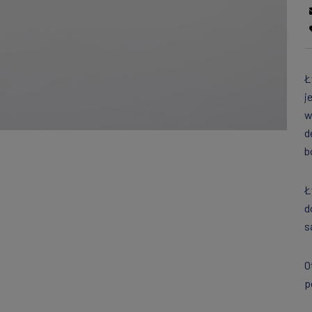
Ł
j
w
d
b
Ł
d
s
O
p