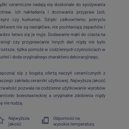
yżki ceramiczne nadają się doskonale do spożywania
otraw, ich nakładania i dozowania przypraw (sól,
ieprz czy kurkuma). Dzięki całkowitemu pokryciu
zkliwem nie są nasiąkliwe, nie pochłaniają zapachów i
ardzo łatwo się je myje. Dodawanie mąki do ciasta na
ierogi czy przyprawianie innych dań nigdy nie było
rostsze, łyżka pomoże w codziennych czynnościach w
uchni i doda oryginalnego charakteru dekoracyjnego.
apoznaj się z bogatą ofertą naczyń ceramicznych z
aszego zakładu ceramiki użytkowej. Najwyższa jakość
 trwałość pozwala na codzienne użytkowanie wyrobów
amionki bolesławieckiej a oryginalne zdobienia nigdy
ię nie nudzą.
Najwyższa
Odporność na
jakość
wysokie temperatury