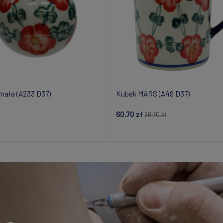
ała (A233 D37)
Kubek MARS (A49 D37)
60,70 zł
66,70 zł
Dodaj do koszyka
Dodaj do koszyka