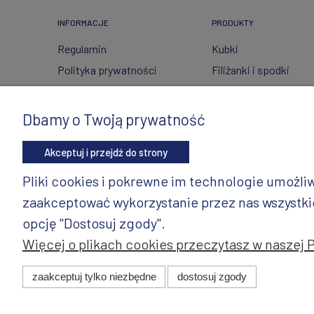
INFORMACJE
PRODUKTY
Regulamin
Kubki
Polityka prywatności
Filiżanki i spodki
FAQ
Ceramika ze szkłem
Wysyłka i zwroty
Czajniki
Dbamy o Twoją prywatność
Metody płatności
Wyposażenie kuchni
Akceptuj i przejdź do strony
Twoje zamówienia
Artykuły dekoracyjne 
świąteczne
Ustawienia konta
Pliki cookies i pokrewne im technologie umożl
Wazony
Gdzie kupić?
zaakceptować wykorzystanie przez nas wszystkich
Dzbanki
opcję "Dostosuj zgody".
Więcej o plikach cookies przeczytasz w naszej 
© 2025 ANDY Ceramika. Wszystkie prawa zastrzeżone. Pro
zaakceptuj tylko niezbędne
dostosuj zgody