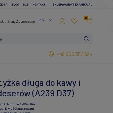
ZENIA
BLOG
B2B
KONTAKT
SKLEP@ANDYCERAMIKA.PL
0
+48 600 352 624
Łyżka długa do kawy i
deserów (A239 D37)
R KATALOGOWY:
A239 D37
OSTĘPNOŚĆ:
brak towaru