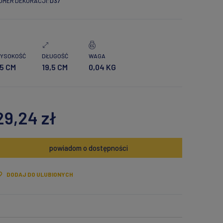
UMER DEKORACJI:
D37
YSOKOŚĆ
DŁUGOŚĆ
WAGA
,5 CM
19,5 CM
0,04 KG
29,24 zł
powiadom o dostępności
DODAJ DO ULUBIONYCH