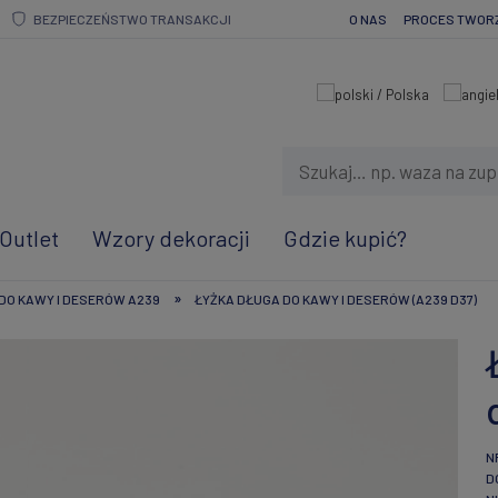
BEZPIECZEŃSTWO TRANSAKCJI
O NAS
PROCES TWOR
Outlet
Wzory dekoracji
Gdzie kupić?
»
DO KAWY I DESERÓW A239
ŁYŻKA DŁUGA DO KAWY I DESERÓW (A239 D37)
N
D