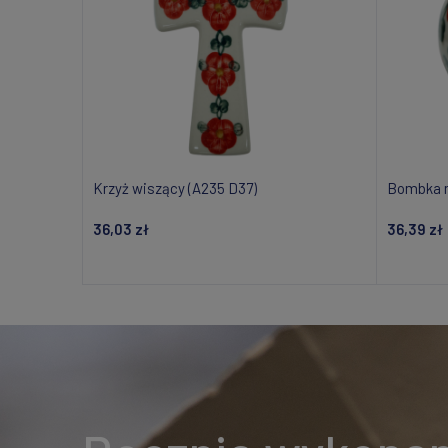
Krzyż wiszący (A235 D37)
Bombka m
36,03 zł
36,39 zł
Dodaj do koszyka