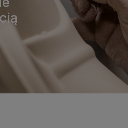
ne
cią