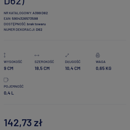
D62)
NR KATALOGOWY:
A399 D62
EAN:
5904326573598
DOSTĘPNOŚĆ:
brak towaru
NUMER DEKORACJI:
D62
WYSOKOŚĆ
SZEROKOŚĆ
DŁUGOŚĆ
WAGA
9 CM
18,5 CM
10,4 CM
0,65 KG
POJEMNOŚĆ
0,4 L
142,73 zł