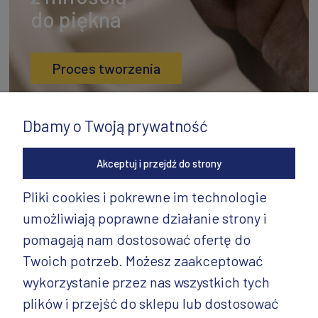
do piękna
Proces tworzenia
Dbamy o Twoją prywatność
Akceptuj i przejdź do strony
Pliki cookies i pokrewne im technologie
umożliwiają poprawne działanie strony i
INFORMACJE
pomagają nam dostosować ofertę do
PRODUKTY
Twoich potrzeb. Możesz zaakceptować
wykorzystanie przez nas wszystkich tych
PRODUKTY CD.
plików i przejść do sklepu lub dostosować
POZOSTAŁE