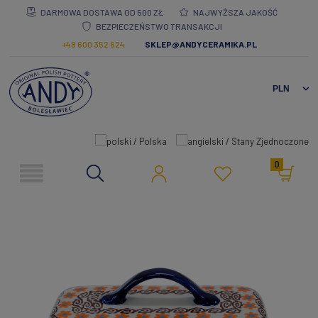
DARMOWA DOSTAWA OD 500 ZŁ
NAJWYŻSZA JAKOŚĆ
BEZPIECZEŃSTWO TRANSAKCJI
+48 600 352 624
SKLEP@ANDYCERAMIKA.PL
0