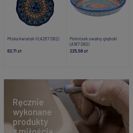
Miska kwiatek II (A267 D62)
Półmisek owalny głęboki
(A187 D62)
82,71 zł
225,58 zł
Dodaj do koszyka
Powiadom o dostępności
Ręcznie
wykonane
produkty
z miłością