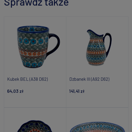
Sprawdź także
Kubek BEL (A38 D62)
Dzbanek III (A92 D62)
64,03 zł
141,41 zł
Dodaj do koszyka
Powiadom o dostępności