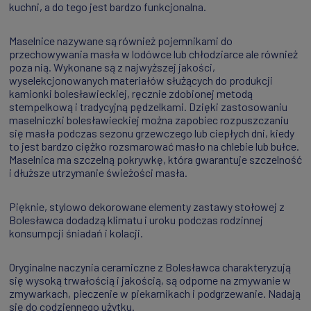
kuchni, a do tego jest bardzo funkcjonalna.
Maselnice nazywane są również pojemnikami do
przechowywania masła w lodówce lub chłodziarce ale również
poza nią. Wykonane są z najwyższej jakości,
wyselekcjonowanych materiałów służących do produkcji
kamionki bolesławieckiej, ręcznie zdobionej metodą
stempelkową i tradycyjną pędzelkami. Dzięki zastosowaniu
maselniczki bolesławieckiej można zapobiec rozpuszczaniu
się masła podczas sezonu grzewczego lub ciepłych dni, kiedy
to jest bardzo ciężko rozsmarować masło na chlebie lub bułce.
Maselnica ma szczelną pokrywkę, która gwarantuje szczelność
i dłuższe utrzymanie świeżości masła.
Pięknie, stylowo dekorowane elementy zastawy stołowej z
Bolesławca dodadzą klimatu i uroku podczas rodzinnej
konsumpcji śniadań i kolacji.
Oryginalne naczynia ceramiczne z Bolesławca charakteryzują
się wysoką trwałością i jakością, są odporne na zmywanie w
zmywarkach, pieczenie w piekarnikach i podgrzewanie. Nadają
się do codziennego użytku.