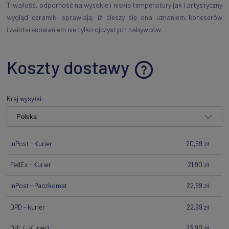
Trwałość, odporność na wysokie i niskie temperatury jak i artystyczny
wygląd ceramiki sprawiają, iż cieszy się ona uznaniem koneserów
i zainteresowaniem nie tylko ojczystych nabywców.
Koszty dostawy
Cena nie zawiera ewentualnych kosztów płatności
Kraj wysyłki:
InPost - Kurier
20,99 zł
FedEx - Kurier
21,90 zł
InPost - Paczkomat
22,99 zł
DPD - kurier
22,99 zł
DHL
(- Kurier)
23,90 zł