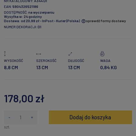
NR KATALOGOWY:
A344 D1
EAN:
5904326521186
DOSTĘPNOŚĆ:
na wyczerpaniu
Wysyłka w:
24 godziny
Dostawa:
od 20,99 zł
- InPost - Kurier
(Polska)
sprawdź formy dostawy
NUMER DEKORACJI:
D1
Cena nie zawiera ewentualnych kosztów płatności
WYSOKOŚĆ
SZEROKOŚĆ
DŁUGOŚĆ
WAGA
8,8 CM
13 CM
13 CM
0,84 KG
178,00 zł
Dodaj do koszyka
-
+
szt.