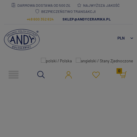
DARMOWA DOSTAWA OD 500 ZŁ
NAJWYŻSZA JAKOŚĆ
BEZPIECZEŃSTWO TRANSAKCJI
+48 600 352 624
SKLEP@ANDYCERAMIKA.PL
0