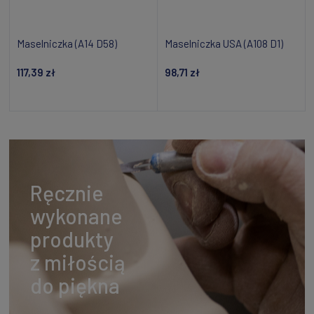
Maselniczka (A14 D58)
Maselniczka USA (A108 D1)
117,39 zł
98,71 zł
Powiadom o dostępności
Powiadom o dostępności
Ręcznie
wykonane
produkty
z miłością
do piękna