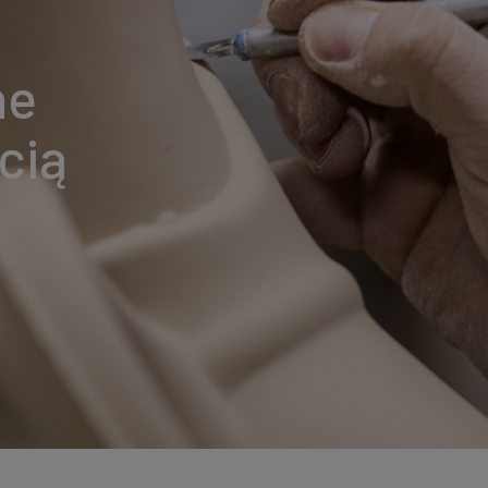
ne
cią