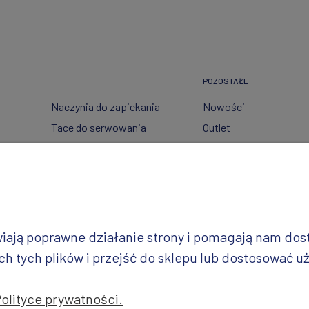
POZOSTAŁE
Naczynia do zapiekania
Nowości
Tace do serwowania
Outlet
Pojemniki
Wzory dekoracji
Garnki
Półmiski
i
Talerze
Miski
iwiają poprawne działanie strony i pomagają nam do
Wazy
 tych plików i przejść do sklepu lub dostosować uż
Polityce prywatności.