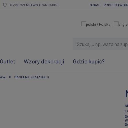
BEZPIECZEŃSTWO TRANSAKCJI
O NAS
PROCES TWOR
Outlet
Wzory dekoracji
Gdzie kupić?
»
A14
MASELNICZKA (A14 D1)
N
E
D
W
D