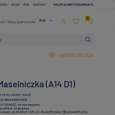
ZENIA
BLOG
B2B
KONTAKT
SKLEP@ANDYCERAMIKA.PL
0
+48 600 352 624
Maselniczka (A14 D1)
R KATALOGOWY:
A14 D1
AN:
5904326521308
OSTĘPNOŚĆ:
na wyczerpaniu
ysyłka w:
24 godziny
ostawa:
od 20,99 zł
- InPost - Kurier
(Polska)
sprawdź formy