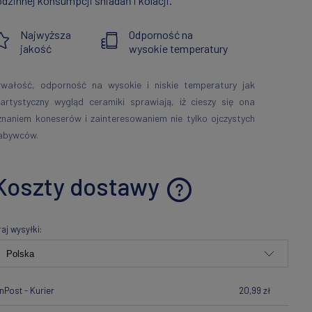
odzinnej konsumpcji śniadań i kolacji.
Najwyższa
Odporność na
jakość
wysokie temperatury
rwałość, odporność na wysokie i niskie temperatury jak
 artystyczny wygląd ceramiki sprawiają, iż cieszy się ona
znaniem koneserów i zainteresowaniem nie tylko ojczystych
abywców.
Koszty dostawy
Cena nie zawiera ewentualnych
raj wysyłki:
kosztów płatności
InPost - Kurier
20,99 zł