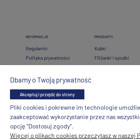
INFORMACJE
PRODUKTY
Regulamin
Kubki
Polityka prywatności
Filiżanki i spodki
FAQ
Ceramika ze szkłem
Wysyłka i zwroty
Czajniki
Dbamy o Twoją prywatność
Metody płatności
Wyposażenie kuchni
Akceptuj i przejdź do strony
Twoje zamówienia
Artykuły dekoracyjne 
świąteczne
Ustawienia konta
Pliki cookies i pokrewne im technologie umożl
Wazony
Gdzie kupić?
zaakceptować wykorzystanie przez nas wszystkich
Dzbanki
opcję "Dostosuj zgody".
Więcej o plikach cookies przeczytasz w naszej 