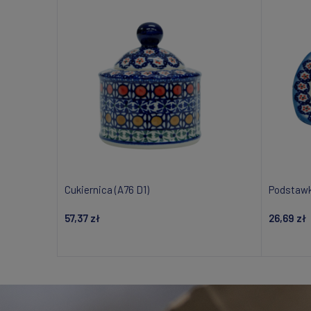
Cukiernica (A76 D1)
Podstawka
57,37 zł
26,69 zł
Powiadom o dostępności