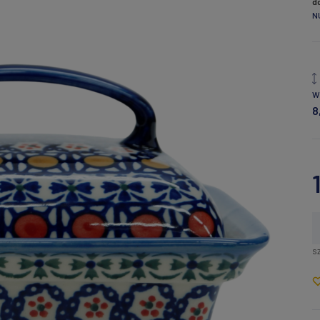
d
N
W
8
sz