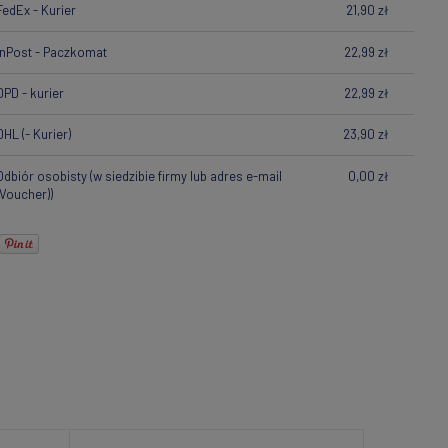
FedEx - Kurier
21,90 zł
InPost - Paczkomat
22,99 zł
DPD - kurier
22,99 zł
DHL
(- Kurier)
23,90 zł
Odbiór osobisty
(w siedzibie firmy lub adres e-mail
0,00 zł
(Voucher))