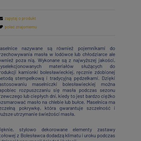
zapytaj o produkt
poleć znajomemu
aselnice nazywane są również pojemnikami do
rzechowywania masła w lodówce lub chłodziarce ale
ównież poza nią. Wykonane są z najwyższej jakości,
yselekcjonowanych materiałów służących do
rodukcji kamionki bolesławieckiej, ręcznie zdobionej
etodą stempelkową i tradycyjną pędzelkami. Dzięki
astosowaniu maselniczki bolesławieckiej można
apobiec rozpuszczaniu się masła podczas sezonu
rzewczego lub ciepłych dni, kiedy to jest bardzo ciężko
ozsmarować masło na chlebie lub bułce. Maselnica ma
zczelną pokrywkę, która gwarantuje szczelność i
łuższe utrzymanie świeżości masła.
ięknie, stylowo dekorowane elementy zastawy
tołowej z Bolesławca dodadzą klimatu i uroku podczas