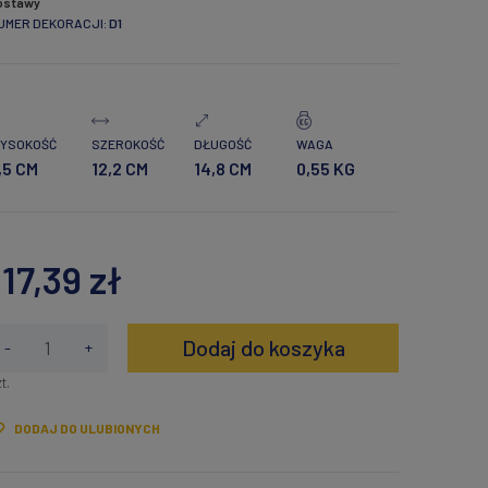
ostawy
UMER DEKORACJI:
D1
Cena nie zawiera ewentualnych
kosztów płatności
YSOKOŚĆ
SZEROKOŚĆ
DŁUGOŚĆ
WAGA
,5 CM
12,2 CM
14,8 CM
0,55 KG
117,39 zł
Dodaj do koszyka
-
+
t.
DODAJ DO ULUBIONYCH