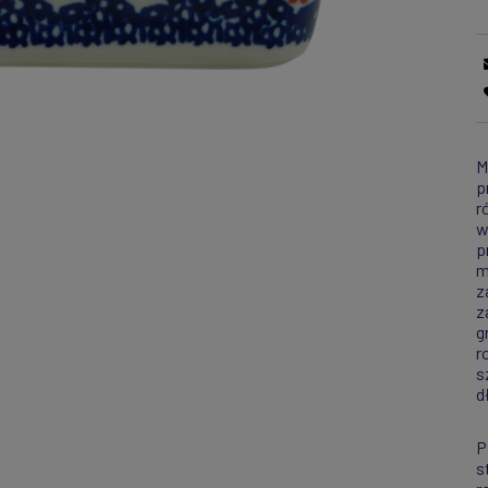
M
p
r
w
p
m
z
z
g
r
s
d
P
s