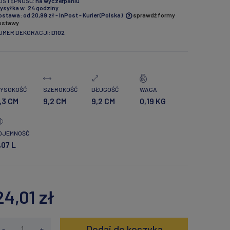
OSTĘPNOŚĆ:
na wyczerpaniu
ysyłka w:
24 godziny
ostawa:
od 20,99 zł
- InPost - Kurier
(Polska)
sprawdź formy
ostawy
UMER DEKORACJI:
D102
Cena nie zawiera ewentualnych
kosztów płatności
YSOKOŚĆ
SZEROKOŚĆ
DŁUGOŚĆ
WAGA
,3 CM
9,2 CM
9,2 CM
0,19 KG
OJEMNOŚĆ
,07 L
24,01 zł
Dodaj do koszyka
-
+