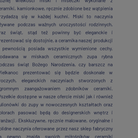
óżnej wielkości miski i miseczki wykonane z
eramiki, kamionkowe, ręcznie zdobione bez wątpienia
rzydadzą się w każdej kuchni. Miski to naczynia
żywane podczas ważnych uroczystości rodzinnych,
raz świąt, stąd też powinny być eleganckie i
rezentować się dostojnie, a ceramika naszej produkcji
 pewnością posiada wszystkie wymienione cechy.
odawana w miskach ceramicznych zupa rybna
odczas świąt Bożego Narodzenia, czy barszcz na
ielkanoc prezentować się będzie doskonale w
roczych, eleganckich naczyniach stworzonych z
gromnym zaangażowaniem zdobników ceramiki.
szelkie dostępne w nasze ofercie miski jak i również
ulionówki do zupy w nowoczesnych kształtach oraz
olorach pasować będą do designerskich wnętrz i
ranżacji. Ekskluzywne, ręcznie malowane, oryginalne i
olidne naczynia oferowane przez nasz sklep fabryczny
a pewno znajdą swoich miłośników ceramiki