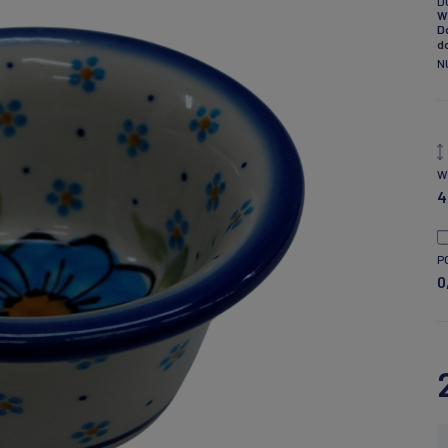
D
W
D
d
N
W
4
P
0