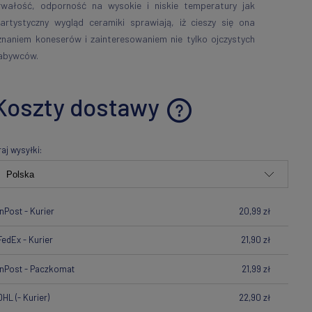
rwałość, odporność na wysokie i niskie temperatury jak
 artystyczny wygląd ceramiki sprawiają, iż cieszy się ona
znaniem koneserów i zainteresowaniem nie tylko ojczystych
abywców.
Koszty dostawy
Cena nie zawiera ewentualnych
raj wysyłki:
kosztów płatności
InPost - Kurier
20,99 zł
FedEx - Kurier
21,90 zł
InPost - Paczkomat
21,99 zł
DHL
(- Kurier)
22,90 zł