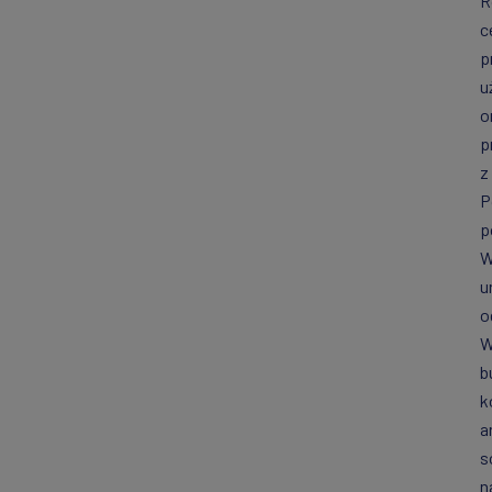
R
c
p
u
o
p
z
P
p
W
u
o
W
b
k
a
s
n