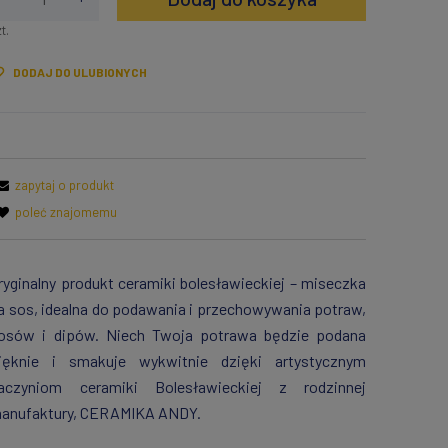
t.
DODAJ DO ULUBIONYCH
zapytaj o produkt
poleć znajomemu
ryginalny produkt ceramiki bolesławieckiej – miseczka
a sos, idealna do podawania i przechowywania potraw,
osów i dipów. Niech Twoja potrawa będzie podana
ięknie i smakuje wykwitnie dzięki artystycznym
aczyniom ceramiki Bolesławieckiej z rodzinnej
anufaktury, CERAMIKA ANDY.