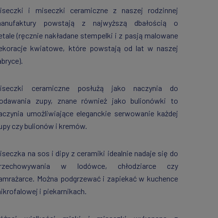
iseczki i miseczki ceramiczne z naszej rodzinnej
anufaktury powstają z najwyższą dbałością o
etale (ręcznie nakładane stempelki i z pasją malowane
ekoracje kwiatowe, które powstają od lat w naszej
abryce).
iseczki ceramiczne posłużą jako naczynia do
odawania zupy, znane również jako bulionówki to
aczynia umożliwiające eleganckie serwowanie każdej
upy czy bulionów i kremów.
iseczka na sos i dipy z ceramiki idealnie nadaje się do
rzechowywania w lodówce, chłodziarce czy
amrażarce. Można podgrzewać i zapiekać w kuchence
ikrofalowej i piekarnikach.