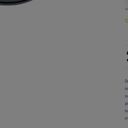
sz
O
n
s
p
n
m