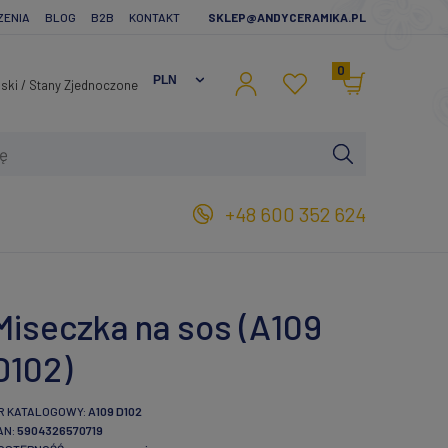
ZENIA
BLOG
B2B
KONTAKT
SKLEP@ANDYCERAMIKA.PL
0
+48 600 352 624
Miseczka na sos (A109
D102)
R KATALOGOWY:
A109 D102
AN:
5904326570719