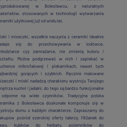
yprodukowanej w Bolesławcu, z naturalnych
ateriałów, stosowanych w technologii wytwarzania
eramiki użytkowej już od wielu lat.
iski i miseczki, wszelkie naczynia z ceramiki idealnie
adaje się do przechowywania w lodówce,
hłodziarce czy zamrażarce, nie zmienią koloru i
ształtu. Można podgrzewać w nich i zapiekać w
uchence mikrofalowej i piekarnikach, nawet tych
ajbardziej gorących i szybkich. Ręcznie malowane
iseczki i miski nadadzą charakteru wystroju Twojego
nętrza kuchni i jadalni, do tego są bardzo funkcjonalne
 odporne na wiele czynników. Tradycyjna polska
eramika z Bolesławca doskonale komponuje się w
ystroju domu o każdym charakterze. Zapraszamy do
akupów pośród szerokiej oferty talerzy, filiżanek do
awy, kubków do herbaty, pojemników do