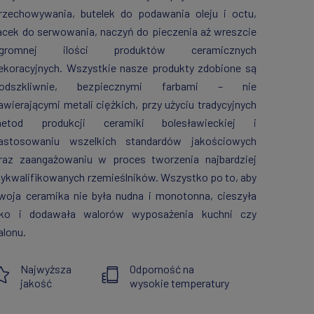
rzechowywania, butelek do podawania oleju i octu,
acek do serwowania, naczyń do pieczenia aż wreszcie
gromnej ilości produktów ceramicznych
ekoracyjnych. Wszystkie nasze produkty zdobione są
odszkliwnie, bezpiecznymi farbami – nie
awierającymi metali ciężkich, przy użyciu tradycyjnych
etod produkcji ceramiki bolesławieckiej i
astosowaniu wszelkich standardów jakościowych
raz zaangażowaniu w proces tworzenia najbardziej
ykwalifikowanych rzemieślników. Wszystko po to, aby
woja ceramika nie była nudna i monotonna, cieszyła
ko i dodawała walorów wyposażenia kuchni czy
alonu.
Najwyższa
Odporność na
jakość
wysokie temperatury