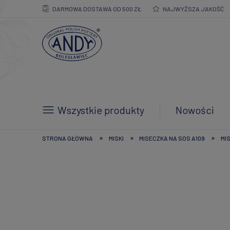
DARMOWA DOSTAWA OD 500 ZŁ
NAJWYŻSZA JAKOŚĆ
Wszystkie produkty
Nowości
»
»
»
STRONA GŁÓWNA
MISKI
MISECZKA NA SOS A109
MIS