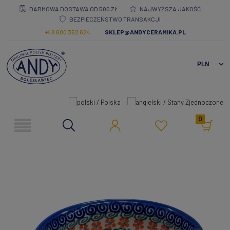
DARMOWA DOSTAWA OD 500 ZŁ
NAJWYŻSZA JAKOŚĆ
BEZPIECZEŃSTWO TRANSAKCJI
+48 600 352 624
SKLEP@ANDYCERAMIKA.PL
0