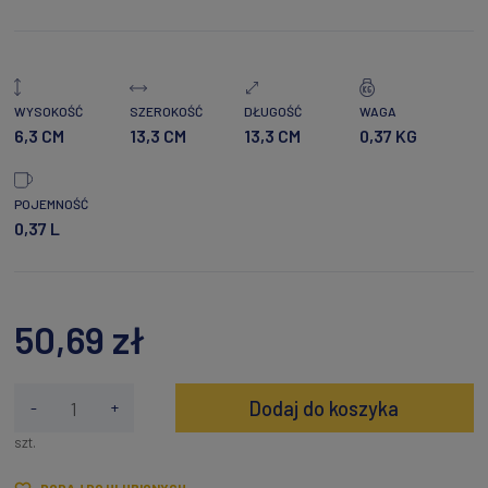
WYSOKOŚĆ
SZEROKOŚĆ
DŁUGOŚĆ
WAGA
6,3 CM
13,3 CM
13,3 CM
0,37 KG
POJEMNOŚĆ
0,37 L
50,69 zł
Dodaj do koszyka
-
+
szt.