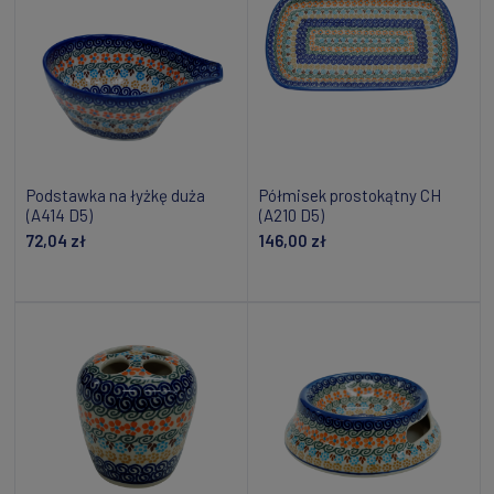
Podstawka na łyżkę duża
Półmisek prostokątny CH
(A414 D5)
(A210 D5)
72,04 zł
146,00 zł
Dodaj do koszyka
Powiadom o dostępności