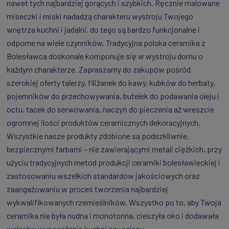
nawet tych najbardziej gorących i szybkich. Ręcznie malowane
miseczki i miski nadadzą charakteru wystroju Twojego
wnętrza kuchni i jadalni, do tego są bardzo funkcjonalne i
odporne na wiele czynników. Tradycyjna polska ceramika z
Bolesławca doskonale komponuje się w wystroju domu o
każdym charakterze. Zapraszamy do zakupów pośród
szerokiej oferty talerzy, filiżanek do kawy, kubków do herbaty,
pojemników do przechowywania, butelek do podawania oleju i
octu, tacek do serwowania, naczyń do pieczenia aż wreszcie
ogromnej ilości produktów ceramicznych dekoracyjnych.
Wszystkie nasze produkty zdobione są podszkliwnie,
bezpiecznymi farbami – nie zawierającymi metali ciężkich, przy
użyciu tradycyjnych metod produkcji ceramiki bolesławieckiej i
zastosowaniu wszelkich standardów jakościowych oraz
zaangażowaniu w proces tworzenia najbardziej
wykwalifikowanych rzemieślników. Wszystko po to, aby Twoja
ceramika nie była nudna i monotonna, cieszyła oko i dodawała
walorów wyposażenia kuchni czy salonu.