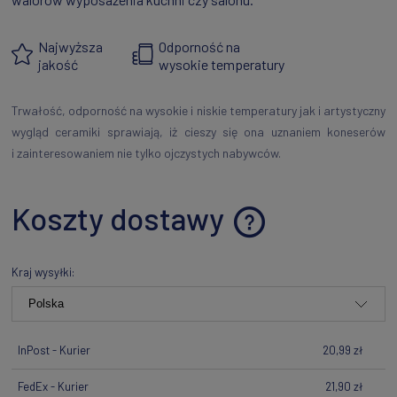
Najwyższa
Odporność na
jakość
wysokie temperatury
Trwałość, odporność na wysokie i niskie temperatury jak i artystyczny
wygląd ceramiki sprawiają, iż cieszy się ona uznaniem koneserów
i zainteresowaniem nie tylko ojczystych nabywców.
Koszty dostawy
Cena nie zawiera ewentualnych kosztów płatności
Kraj wysyłki:
InPost - Kurier
20,99 zł
FedEx - Kurier
21,90 zł