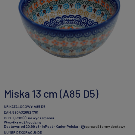
Miska 13 cm (A85 D5)
NR KATALOGOWY:
A85 D5
EAN:
5904326524781
DOSTĘPNOŚĆ:
na wyczerpaniu
Wysyłka w:
24 godziny
Dostawa:
od 20,99 zł
- InPost - Kurier
(Polska)
sprawdź formy dostawy
NUMER DEKORACJI:
D5
Cena nie zawiera ewentualnych kosztów płatności