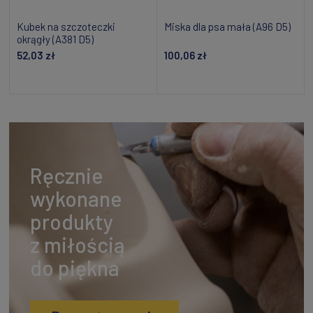
Kubek na szczoteczki
Miska dla psa mała (A96 D5)
okrągły (A381 D5)
52,03 zł
100,06 zł
Dodaj do koszyka
Dodaj do koszyka
Ręcznie
wykonane
produkty
z miłością
do piękna