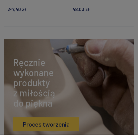
247,40 zł
48,03 zł
Powiadom o dostępności
Dodaj do koszyka
Ręcznie
wykonane
produkty
z miłością
do piękna
Proces tworzenia