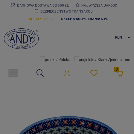
DARMOWA DOSTAWA OD 500 ZŁ
NAJWYŻSZA JAKOŚĆ
BEZPIECZEŃSTWO TRANSAKCJI
+48 600 352 624
SKLEP@ANDYCERAMIKA.PL
0