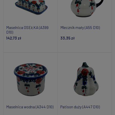
Maselnica OSEŁKA (A399
Mlecznik mały (A55 D10)
D10)
142,73 zł
33,35 zł
Powiadom o dostępności
Powiadom o dostępności
Maselnica wodna (A344 D10)
Patison duży (A447 D10)