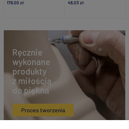
178,00 zł
48,03 zł
Powiadom o dostępności
Dodaj do koszyka
Ręcznie
wykonane
produkty
z miłością
do piękna
Proces tworzenia