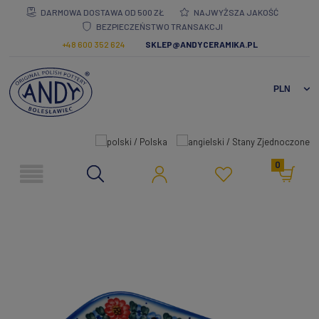
DARMOWA DOSTAWA OD 500 ZŁ
NAJWYŻSZA JAKOŚĆ
BEZPIECZEŃSTWO TRANSAKCJI
+48 600 352 624
SKLEP@ANDYCERAMIKA.PL
0