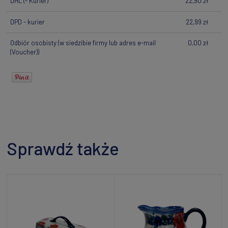
DHL
(- Kurier)
22,90 zł
DPD - kurier
22,99 zł
Odbiór osobisty
(w siedzibie firmy lub adres e-mail
0,00 zł
(Voucher))
Sprawdź także