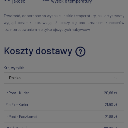
jakość
wysokie temperatury
Trwałość, odporność na wysokie i niskie temperatury jak i artystyczny
wygląd ceramiki sprawiają, iż cieszy się ona uznaniem koneserów
i zainteresowaniem nie tylko ojczystych nabywców.
Koszty dostawy
Cena nie zawiera ewentualnych kosztów płatności
Kraj wysyłki:
InPost - Kurier
20,99 zł
FedEx - Kurier
21,90 zł
InPost - Paczkomat
21,99 zł