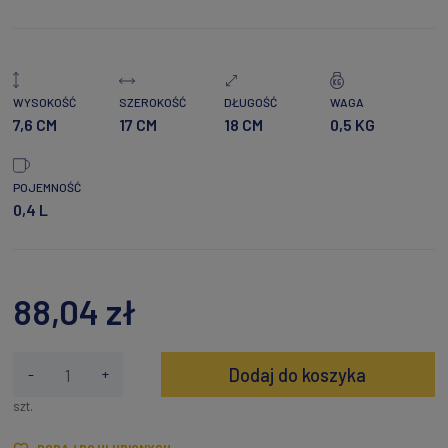
WYSOKOŚĆ
SZEROKOŚĆ
DŁUGOŚĆ
WAGA
7,6 CM
17 CM
18 CM
0,5 KG
POJEMNOŚĆ
0,4 L
88,04 zł
Dodaj do koszyka
-
+
szt.