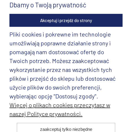
Dbamy o Twoją prywatność
Akceptuj i przejdź do strony
Pliki cookies i pokrewne im technologie
umożliwiają poprawne działanie strony i
INFORMACJE
pomagają nam dostosować ofertę do
PRODUKTY
Twoich potrzeb. Możesz zaakceptować
wykorzystanie przez nas wszystkich tych
PRODUKTY CD.
plików i przejść do sklepu lub dostosować
POZOSTAŁE
użycie plików do swoich preferencji,
wybierając opcję "Dostosuj zgody".
Więcej o plikach cookies przeczytasz w
naszej Polityce prywatności.
© 2025 ANDY Ceramika. Wszystkie prawa zastrzeżone. Projekt i
zaakceptuj tylko niezbędne