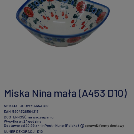
Miska Nina mała (A453 D10)
NR KATALOGOWY:
A453 D10
EAN:
5904326564213
DOSTĘPNOŚĆ:
na wyczerpaniu
Wysyłka w:
24 godziny
Dostawa:
od 20,99 zł
- InPost - Kurier
(Polska)
sprawdź formy dostawy
NUMER DEKORACJI:
D10
Cena nie zawiera ewentualnych kosztów płatności