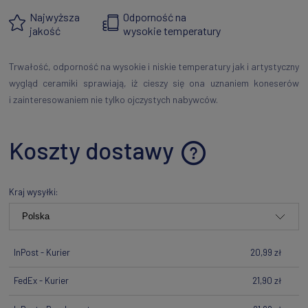
Najwyższa
Odporność na
jakość
wysokie temperatury
Trwałość, odporność na wysokie i niskie temperatury jak i artystyczny
wygląd ceramiki sprawiają, iż cieszy się ona uznaniem koneserów
i zainteresowaniem nie tylko ojczystych nabywców.
Koszty dostawy
Cena nie zawiera ewentualnych kosztów płatności
Kraj wysyłki:
InPost - Kurier
20,99 zł
FedEx - Kurier
21,90 zł