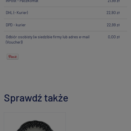
InPost - Paczkomat
21,99 zł
DHL
(- Kurier)
22,90 zł
DPD - kurier
22,99 zł
Odbiór osobisty
(w siedzibie firmy lub adres e-mail
0,00 zł
(Voucher))
Sprawdź także