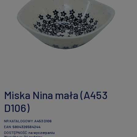
Miska Nina mała (A453
D106)
NR KATALOGOWY:
A453 D106
EAN:
5904326564244
DOSTĘPNOŚĆ:
na wyczerpaniu
Wysyłka w:
24 godziny