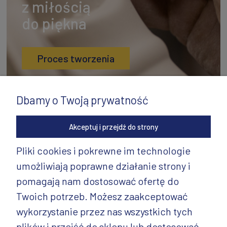
z miłością
do piękna
Proces tworzenia
Dbamy o Twoją prywatność
Akceptuj i przejdź do strony
Pliki cookies i pokrewne im technologie
umożliwiają poprawne działanie strony i
INFORMACJE
pomagają nam dostosować ofertę do
PRODUKTY
Twoich potrzeb. Możesz zaakceptować
wykorzystanie przez nas wszystkich tych
PRODUKTY CD.
plików i przejść do sklepu lub dostosować