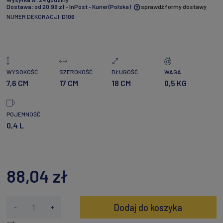
Dostawa:
od 20,99 zł
- InPost - Kurier
(Polska)
sprawdź formy dostawy
NUMER DEKORACJI:
D106
Cena nie zawiera ewentualnych kosztów płatności
WYSOKOŚĆ
SZEROKOŚĆ
DŁUGOŚĆ
WAGA
7,6 CM
17 CM
18 CM
0,5 KG
POJEMNOŚĆ
0,4 L
88,04 zł
Dodaj do koszyka
-
+