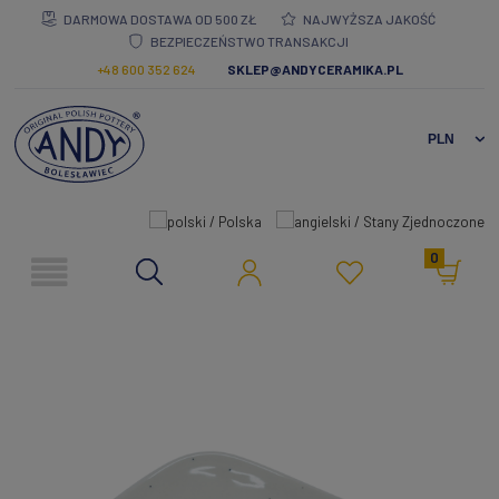
DARMOWA DOSTAWA OD 500 ZŁ
NAJWYŻSZA JAKOŚĆ
BEZPIECZEŃSTWO TRANSAKCJI
+48 600 352 624
SKLEP@ANDYCERAMIKA.PL
0