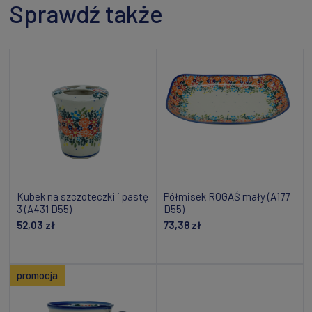
Sprawdź także
Kubek na szczoteczki i pastę
Półmisek ROGAŚ mały (A177
3 (A431 D55)
D55)
52,03 zł
73,38 zł
Powiadom o dostępności
Powiadom o dostępności
promocja