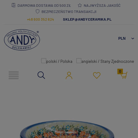
DARMOWA DOSTAWA OD 500 ZŁ
NAJWYŻSZA JAKOŚĆ
BEZPIECZEŃSTWO TRANSAKCJI
+48 600 352 624
SKLEP@ANDYCERAMIKA.PL
0