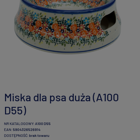
Miska dla psa duża (A100
D55)
NR KATALOGOWY:
A100 D55
EAN:
5904326526914
DOSTĘPNOŚĆ:
brak towaru