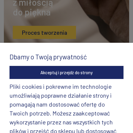
z miłością
do piękna
Proces tworzenia
Dbamy o Twoją prywatność
Akceptuj i przejdź do strony
Pliki cookies i pokrewne im technologie
umożliwiają poprawne działanie strony i
INFORMACJE
pomagają nam dostosować ofertę do
PRODUKTY
Twoich potrzeb. Możesz zaakceptować
wykorzystanie przez nas wszystkich tych
PRODUKTY CD.
plików i przejść do sklepu lub dostosować