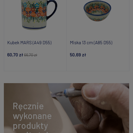
Kubek MARS (A49 D55)
Miska 13 cm (A85 D55)
60,70 zł
50,69 zł
66,70 zł
Powiadom o dostępności
Dodaj do koszyka
Ręcznie
wykonane
produkty